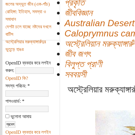
প্রকৃতি
জলের অদ্ভুত জীব (এক-পাঁচ)
জীববিজ্ঞান
রোহিঙ্গা: ইতিহাস, সমস্যা ও
সমাধান
Australian Desert
দেশটা চলে যাচ্ছে নষ্টদের দখলে
Caloprymnus cam
বাটিস
অস্ট্রেলিয়ান মরুক্যাঙ্গারুঁ
অস্ট্রেলিয়ার মরুক্যাঙ্গারুঁদুর
ভুতুড়ে হাঙর
জীব জগৎ
বিলুপ্ত প্রাণী
OpenID ব্যবহার করে লগইন
করুন:
সববয়সী
OpenID কি?
সদস্য পরিচয়:
*
অস্ট্রেলিয়ার মরুক্যাঙ্গা
পাসওয়ার্ড:
*
ভুলোনা আমায়
OpenID ব্যবহার করে লগইন