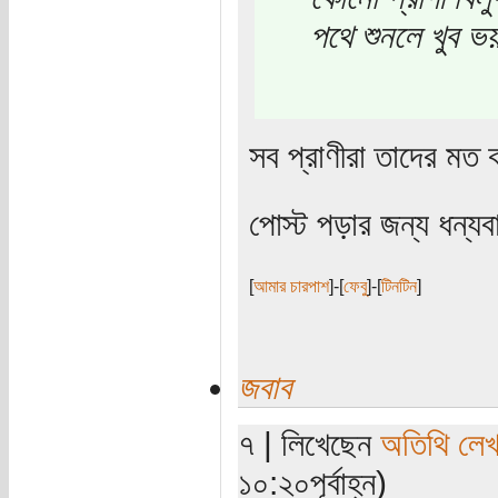
পথে শুনলে খুব ভ
সব প্রাণীরা তাদের মত 
পোস্ট পড়ার জন্য ধন্য
[
আমার চারপাশ
]-[
ফেবু
]-[
টিনটিন
]
জবাব
৭ | লিখেছেন
অতিথি লে
১০:২০পূর্বাহ্ন)