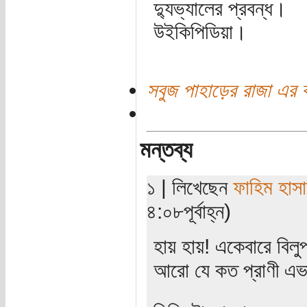
দ্যুভ্যালের প্রবন্ধ।
উইকিপিডিয়া।
সবুজ পাহাড়ের রাজা এর 
মন্তব্য
১ | লিখেছেন
ফাহিম হাস
৪:০৮পূর্বাহ্ন)
হায় হায়! একেবারে বিলু
আরো যে কত প্রাণী এভা