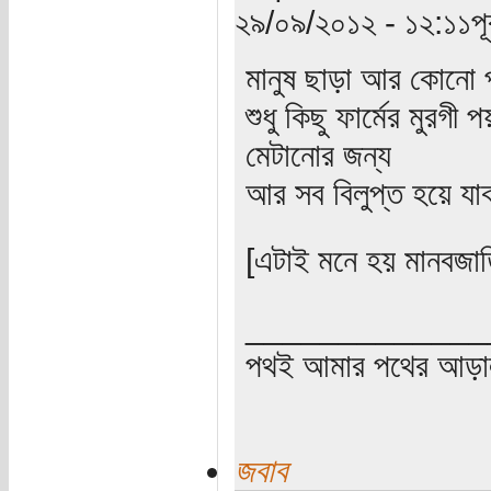
২৯/০৯/২০১২ - ১২:১১পূর্ব
মানুষ ছাড়া আর কোনো প্
শুধু কিছু ফার্মের মুরগ
মেটানোর জন্য
আর সব বিলুপ্ত হয়ে যাক
[এটাই মনে হয় মানবজা
_____________
পথই আমার পথের আড়
জবাব