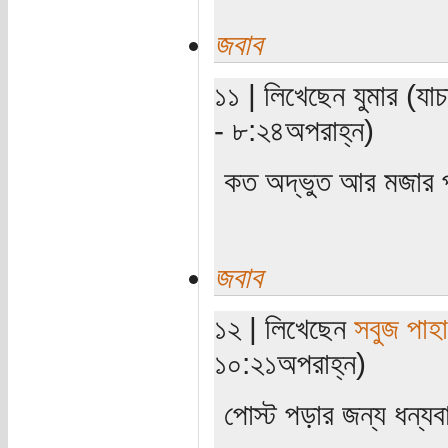
জবাব
১১ | লিখেছেন যুমার (যা
- ৮:২৪অপরাহ্ন)
কত অদ্ভুত আর মজার প্
জবাব
১২ | লিখেছেন
সবুজ পাহা
১০:২১অপরাহ্ন)
পোস্ট পড়ার জন্য ধন্য