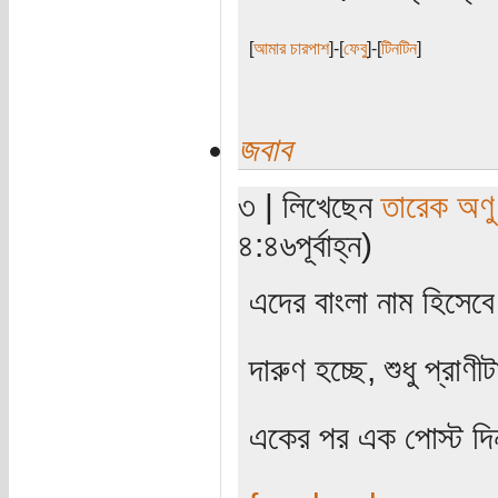
[
আমার চারপাশ
]-[
ফেবু
]-[
টিনটিন
]
জবাব
৩ | লিখেছেন
তারেক অণু
৪:৪৬পূর্বাহ্ন)
এদের বাংলা নাম হিসেবে
দারুণ হচ্ছে, শুধু প্রা
একের পর এক পোস্ট দিন