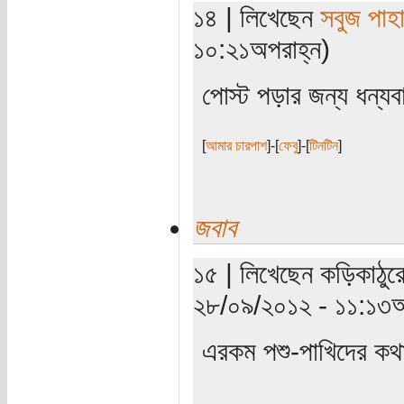
১৪ | লিখেছেন
সবুজ পাহা
১০:২১অপরাহ্ন)
পোস্ট পড়ার জন্য ধন্য
[
আমার চারপাশ
]-[
ফেবু
]-[
টিনটিন
]
জবাব
১৫ | লিখেছেন কড়িকাঠুরে
২৮/০৯/২০১২ - ১১:১৩অ
এরকম পশু-পাখিদের কথা