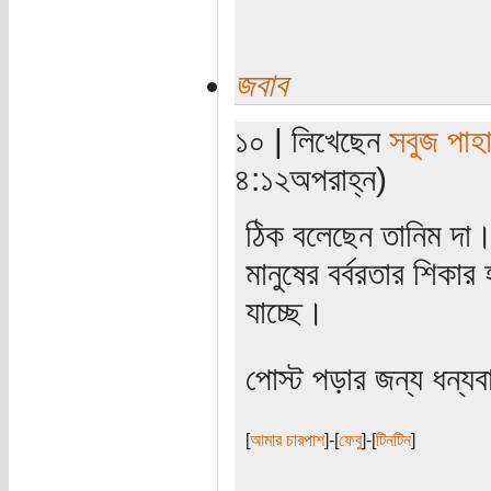
জবাব
১০ | লিখেছেন
সবুজ পাহা
৪:১২অপরাহ্ন)
ঠিক বলেছেন তানিম দা
মানুষের বর্বরতার শিকা
যাচ্ছে।
পোস্ট পড়ার জন্য ধন্য
[
আমার চারপাশ
]-[
ফেবু
]-[
টিনটিন
]