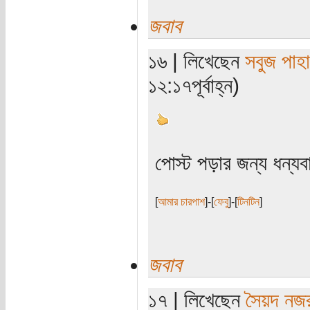
জবাব
১৬ | লিখেছেন
সবুজ পাহা
১২:১৭পূর্বাহ্ন)
পোস্ট পড়ার জন্য ধন্য
[
আমার চারপাশ
]-[
ফেবু
]-[
টিনটিন
]
জবাব
১৭ | লিখেছেন
সৈয়দ নজ