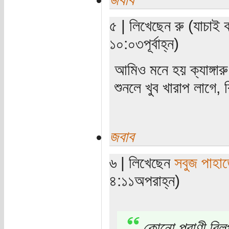
৫ | লিখেছেন রু (যাচাই 
১০:০৩পূর্বাহ্ন)
আমিও মনে হয় ক্যাঙ্গার
শুনলে খুব খারাপ লাগে, 
জবাব
৬ | লিখেছেন
সবুজ পাহাড
৪:১১অপরাহ্ন)
কোনো প্রাণী বিলু