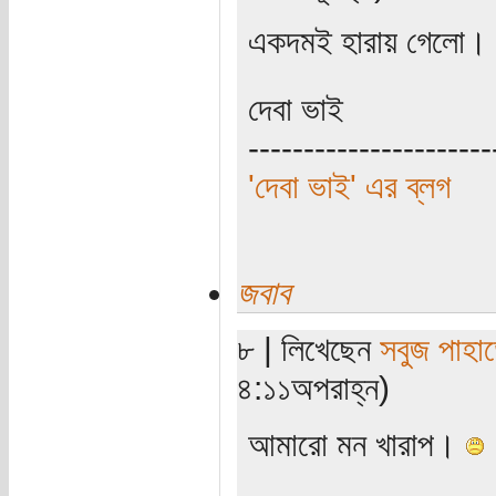
একদমই হারায় গেলো।
দেবা ভাই
----------------------
'দেবা ভাই' এর ব্লগ
জবাব
৮ | লিখেছেন
সবুজ পাহাড
৪:১১অপরাহ্ন)
আমারো মন খারাপ।