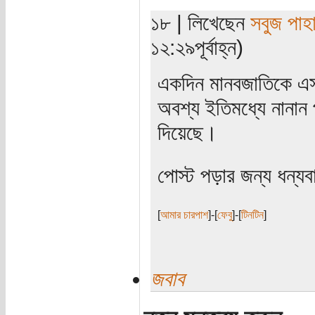
১৮ | লিখেছেন
সবুজ পাহা
১২:২৯পূর্বাহ্ন)
একদিন মানবজাতিকে এ
অবশ্য ইতিমধ্যে নানান প
দিয়েছে।
পোস্ট পড়ার জন্য ধন্য
[
আমার চারপাশ
]-[
ফেবু
]-[
টিনটিন
]
জবাব