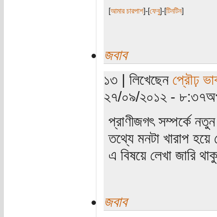
[
আমার চারপাশ
]-[
ফেবু
]-[
টিনটিন
]
জবাব
১৩ | লিখেছেন
প্রৌঢ় ভা
২৭/০৯/২০১২ - ৮:৩৭অপ
প্রাণীজগৎ সম্পর্কে নতু
তথ্যে মনটা খারাপ হয়ে
এ বিষয়ে লেখা জারি থা
জবাব