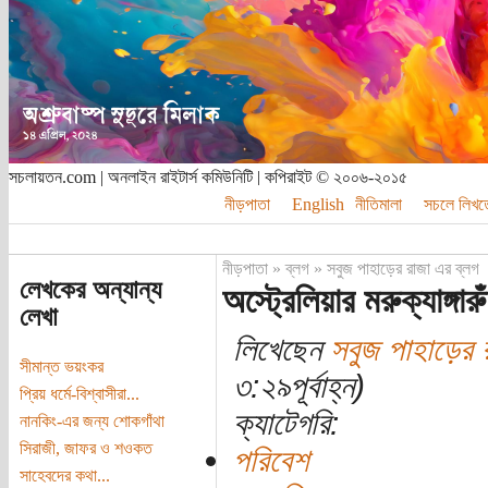
সচলায়তন.com | অনলাইন রাইটার্স কমিউনিটি | কপিরাইট © ২০০৬-২০১৫
নীড়পাতা
English
নীতিমালা
সচলে লিখত
নীড়পাতা
»
ব্লগ
»
সবুজ পাহাড়ের রাজা এর ব্লগ
লেখকের অন্যান্য
অস্ট্রেলিয়ার মরুক্যাঙ্গারু
লেখা
লিখেছেন
সবুজ পাহাড়ের 
সীমান্ত ভয়ংকর
৩:২৯পূর্বাহ্ন)
প্রিয় ধর্মে-বিশ্বাসীরা...
ক্যাটেগরি:
নানকিং-এর জন্য শোকগাঁথা
সিরাজী, জাফর ও শওকত
পরিবেশ
সাহেবদের কথা...