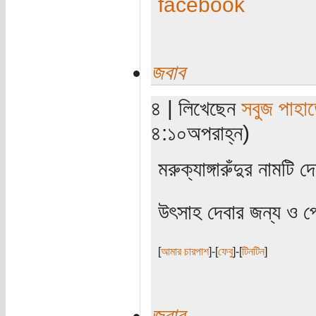
facebook
জবাব
৪ | লিখেছেন
সবুজ পাহাড
৪:১০অপরাহ্ন)
মরুক্যাঙ্গারুঁদুর নামট
উৎসাহ দেবার জন্য ও প
[
আমার চারপাশ
]-[
ফেবু
]-[
টিনটিন
]
জবাব