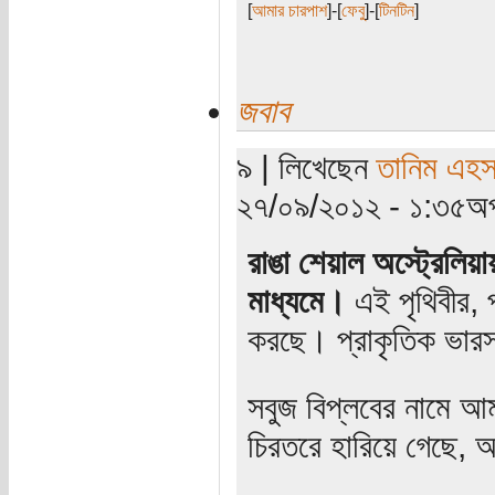
[
আমার চারপাশ
]-[
ফেবু
]-[
টিনটিন
]
জবাব
৯ | লিখেছেন
তানিম এহস
২৭/০৯/২০১২ - ১:৩৫অপ
রাঙা শেয়াল অস্ট্রেলিয
মাধ্যমে।
এই পৃথিবীর, 
করছে। প্রাকৃতিক ভারস
সবুজ বিপ্লবের নামে আ
চিরতরে হারিয়ে গেছে,