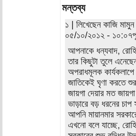
মন্তব্য
১ | লিখেছেন কাজি মামুন 
০৫/১০/২০১২ - ১০:০৭পূর্
আপনাকে ধন্যবাদ, রোহিঙ্
তার কিছুটা তুলে এনেছে
অপরাধমূলক কার্যকলাপে
জাতিকেই ঘৃণা করতে শু
জায়গা দেয়ার মত জায়গা 
ভাড়ারে বড় ধরনের চাপ স
আপনি মায়ানমার সরকারে
এখনো বলে যাচ্ছে, রোহি
সরকারের শুভ বুদ্ধির 