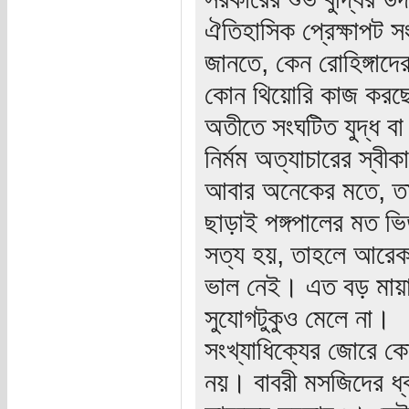
ঐতিহাসিক প্রেক্ষাপট স
জানতে, কেন রোহিঙ্গাদ
কোন থিয়োরি কাজ করছে? 
অতীতে সংঘটিত যুদ্ধ ব
নির্মম অত্যাচারের স্বী
আবার অনেকের মতে, তারা
ছাড়াই পঙ্গপালের মত ভ
সত্য হয়, তাহলে আরেকটি
ভাল নেই। এত বড় মায়ান
সুযোগটুকুও মেলে না।
সংখ্যাধিক্যের জোরে কো
নয়। বাবরী মসজিদের ধ্ব