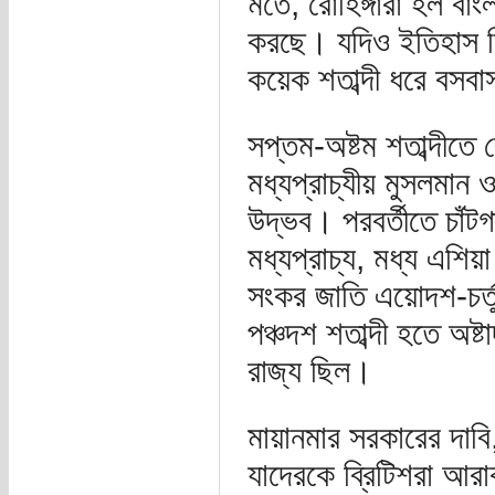
মতে, রোহিঙ্গারা হল বাং
করছে। যদিও ইতিহাস ভিন
কয়েক শতাব্দী ধরে বস
সপ্তম-অষ্টম শতাব্দীতে 
মধ্যপ্রাচ্যীয় মুসলমান 
উদ্ভব। পরবর্তীতে চাঁটগা
মধ্যপ্রাচ্য, মধ্য এশিয়
সংকর জাতি এয়োদশ-চর্তু
পঞ্চদশ শতাব্দী হতে অষ্ট
রাজ্য ছিল।
মায়ানমার সরকারের দাবি,
যাদেরকে ব্রিটিশরা আর