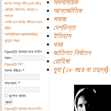
সমসাময়িক
জলের অদ্ভুত জীব (এক-পাঁচ)
আন্তর্জাতিক
রোহিঙ্গা: ইতিহাস, সমস্যা ও
সমাধান
সমাজ
দেশটা চলে যাচ্ছে নষ্টদের দখলে
দেশচিন্তা
বাটিস
ইতিহাস
অস্ট্রেলিয়ার মরুক্যাঙ্গারুঁদুর
ভুতুড়ে হাঙর
খবর
জাতিগত নির্যাতন
OpenID ব্যবহার করে লগইন
করুন:
রোহিঙ্গা
OpenID কি?
যুবা (১৮ বছর বা তদুর্দ্ধ)
সদস্য পরিচয়:
*
পাসওয়ার্ড:
*
ভুলোনা আমায়
OpenID ব্যবহার করে লগইন