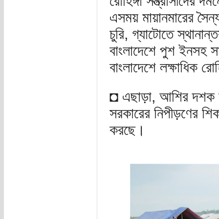
রোহিঙ্গা সন্ত্রাসীদের 
এসময় মায়ানমারের সৈন্য
চুরি, গ্যাটোতে স্থানান্
বাংলাদেশে পুশ ইনসহ সা
বাংলাদেশে লক্ষাধিক রোহ
◘ এছাড়া, আশির দশক হতে
সরকারের নিপীড়ণের শিকা
করছে।