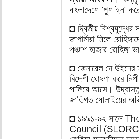
বাংলাদেশে 'পুশ ইন' ক
◘ দ্বিতীয় বিশ্বযুদ্ধের
জাপানীরা মিলে রোহিঙ্গ
পঞ্চাশ হাজার রোহিঙ্গা
◘ জেনারেল নে উইনের স
বিদেশী ঘোষণা করে নিপীড
পালিয়ে আসে। উদ্বাস্তু
জাতিগত ধোলাইয়ের 
◘ ১৯৯১-৯২ সালে T
Council (SLORC) এর 