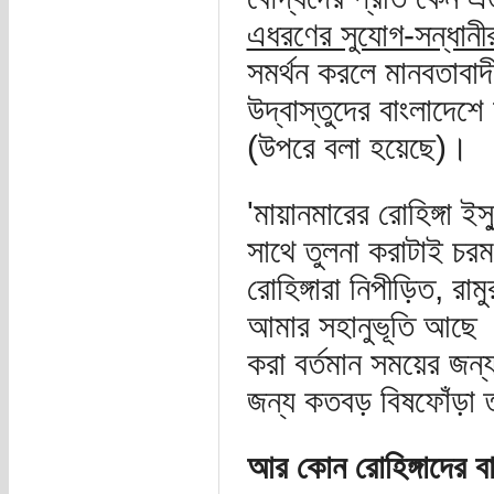
এধরণের সুযোগ-সন্ধানীর
সমর্থন করলে মানবতাবাদী
উদ্বাস্তুদের বাংলাদেশ
(উপরে বলা হয়েছে)।
'মায়ানমারের রোহিঙ্গা ইস
সাথে তুলনা করাটাই চরম
রোহিঙ্গারা নিপীড়িত, রা
আমার সহানুভূতি আছে । ক
করা বর্তমান সময়ের জন
জন্য কতবড় বিষফোঁড়া তা
আর কোন রোহিঙ্গাদের বা