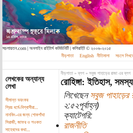
সচলায়তন.com | অনলাইন রাইটার্স কমিউনিটি | কপিরাইট © ২০০৬-২০১৫
নীড়পাতা
English
নীতিমালা
সচলে লিখত
নীড়পাতা
»
ব্লগ
»
সবুজ পাহাড়ের রাজা এর ব্লগ
লেখকের অন্যান্য
রোহিঙ্গা: ইতিহাস, সমস্
লেখা
লিখেছেন
সবুজ পাহাড়ের 
সীমান্ত ভয়ংকর
২:৫২পূর্বাহ্ন)
প্রিয় ধর্মে-বিশ্বাসীরা...
ক্যাটেগরি:
নানকিং-এর জন্য শোকগাঁথা
সিরাজী, জাফর ও শওকত
রাজনীতি
সাহেবদের কথা...