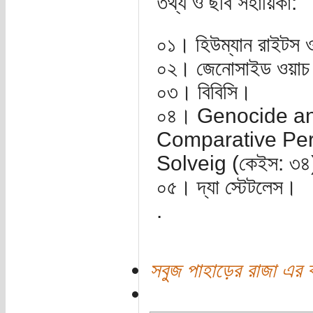
তথ্য ও ছবি সহায়িকা:
০১। হিউম্যান রাইটস ও
০২। জেনোসাইড ওয়া
০৩। বিবিসি।
০৪। Genocide an
Comparative Per
Solveig (কেইস: ৩
০৫। দ্যা স্টেটলেস।
.
সবুজ পাহাড়ের রাজা এর 