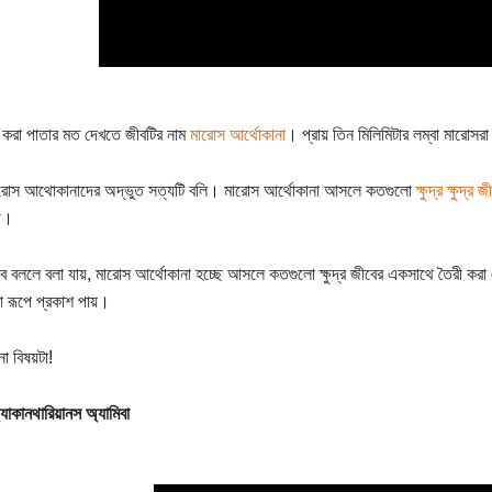
করা পাতার মত দেখতে জীবটির নাম
মারোস আর্থোকানা
। প্রায় তিন মিলিমিটার লম্বা মারোসর
ারোস আথোকানাদের অদ্ভুত সত্যটি বলি। মারোস আর্থোকানা আসলে কতগুলো
ক্ষুদ্র ক্ষুদ্র 
ি
।
ে বললে বলা যায়, মারোস আর্থোকানা হচ্ছে আসলে কতগুলো ক্ষুদ্র জীবের একসাথে তৈরী করা 
বা রূপে প্রকাশ পায়।
া বিষয়টা!
যাকানথারিয়ানস অ্যামিবা