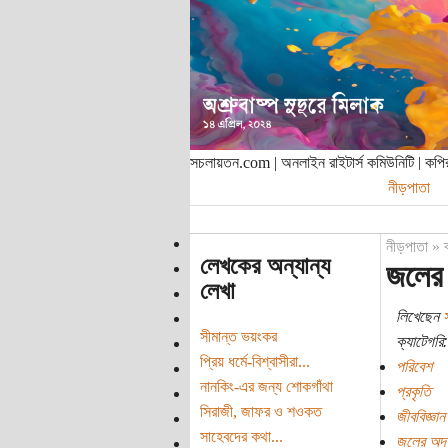
সচলায়তন.com | অনলাইন রাইটার্স কমিউনিটি | ক
নীড়পাতা
নীড়পাতা
»
লেখকের অন্যান্য
জলের 
লেখা
লিখেছেন
স
সীমান্ত ভয়ংকর
ক্যাটেগরি:
প্রিয় ধর্মে-বিশ্বাসীরা...
পরিবেশ
নানকিং-এর জন্য শোকগাঁথা
প্রকৃতি
সিরাজী, জাফর ও শওকত
জীববিজ্ঞান
সাহেবদের কথা...
জলের অদ্