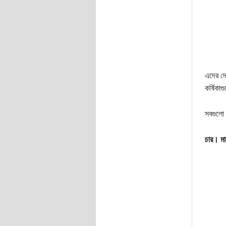
এদের দেহ
কর্ষিক
সবগুলো স
চার। ম