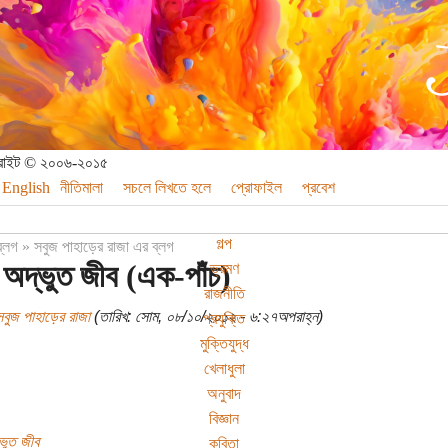
পিরাইট © ২০০৬-২০১৫
English
নীতিমালা
সচলে লিখতে হলে
প্রোফাইল
প্রবেশ
গল্প
ব্লগ
»
সবুজ পাহাড়ের রাজা এর ব্লগ
অদ্ভুত জীব (এক-পাঁচ)
ভ্রমণ
রাজনীতি
বুজ পাহাড়ের রাজা
(তারিখ: সোম, ০৮/১০/২০১২ - ৬:২৭অপরাহ্ন)
প্রযুক্তি
মুক্তিযুদ্ধ
খেলাধুলা
অনুবাদ
বিজ্ঞান
ভুত জীব
কবিতা