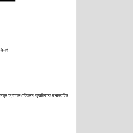
 বিচরণ।
তুন অ্যাকানথারিয়ানস অ্যামিবাতে রূপান্তরিত