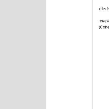
ছবিতে ক
এদেরকে
(Cone)