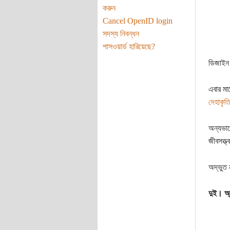
করুন
Cancel OpenID login
সদস্য নিবন্ধন
পাসওয়ার্ড হারিয়েছে?
ডিজাইন 
এবার ম
দেহাকৃত
অন্যভাব
জীবসত্ত্
অদ্ভুত ন
দুই। অ্