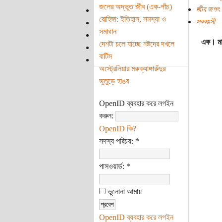
জলের অদ্ভুত জীব (এক-পাঁচ)
জীব জগৎ
রোহিঙ্গা: ইতিহাস, সমস্যা ও
সববয়সী
সমাধান
এক। মা
দেশটা চলে যাচ্ছে নষ্টদের দখলে
বাটিস
অস্ট্রেলিয়ার মরুক্যাঙ্গারুঁদুর
ভুতুড়ে হাঙর
OpenID ব্যবহার করে লগইন
করুন:
OpenID কি?
সদস্য পরিচয়:
*
পাসওয়ার্ড:
*
ভুলোনা আমায়
OpenID ব্যবহার করে লগইন