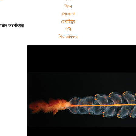
শিক্ষা
রম্যরচনা
রেখাচিত্র
রোস আর্থোকানা
নারী
শিশু অধিকার