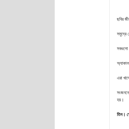
ছবির জী
সমুদ্রে 
সবগুলো 
অ্যাকান
এরা খাদ
সংজননে
হয়।
তিন। স্প