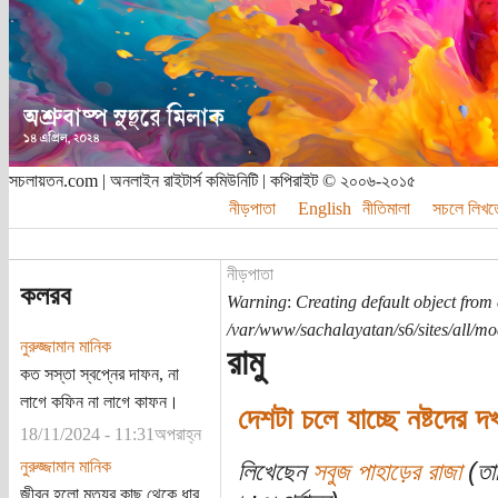
সচলায়তন.com | অনলাইন রাইটার্স কমিউনিটি | কপিরাইট © ২০০৬-২০১৫
নীড়পাতা
English
নীতিমালা
সচলে লিখত
নীড়পাতা
কলরব
Warning
:
Creating default object from
/var/www/sachalayatan/s6/sites/all/m
নুরুজ্জামান মানিক
রামু
কত সস্তা স্বপ্নের দাফন, না
লাগে কফিন না লাগে কাফন।
দেশটা চলে যাচ্ছে নষ্টদের দ
18/11/2024 - 11:31অপরাহ্ন
নুরুজ্জামান মানিক
লিখেছেন
সবুজ পাহাড়ের রাজা
(তার
জীবন হলো মৃত্যুর কাছ থেকে ধার