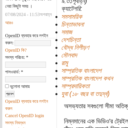
৯:৩১পূর্বাহ্ন)
নেয়া কিছুটা সময় ।
ক্যাটেগরি:
07/08/2024 - 11:53অপরাহ্ন
সমসাময়িক
আরও
চিন্তাভাবনা
সমাজ
OpenID ব্যবহার করে লগইন
দেশচিন্তা
করুন:
বৌদ্ধ নিপীড়ণ
OpenID কি?
মৌলবাদ
সদস্য পরিচয়:
*
রামু
সাম্প্রতিক বাংলাদেশ
পাসওয়ার্ড:
*
সাম্প্রতিক বাংলাদেশ কথন
সাম্প্রদায়িকতা
ভুলোনা আমায়
যুবা (১৮ বছর বা তদুর্দ্ধ)
OpenID ব্যবহার করে লগইন
অসভ্যতার সবগুলো সীমা অতি
করুন
Cancel OpenID login
নিম্নমানের এক ভিডিও'র ট্রেইলা
সদস্য নিবন্ধন