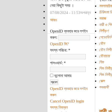
নেয়া কিছুটা সময় ।
সমসাময়িক
চিকিৎসা বি
07/08/2024 - 11:53অপরাহ্ন
সমাজ
আরও
নারী ও শি
নিপীড়ণ
OpenID ব্যবহার করে লগইন
পেডোফিলিয
করুন:
যৌন
OpenID কি?
যৌন নিপীড
সদস্য পরিচয়:
*
যৌনাচার
শিশু
পাসওয়ার্ড:
*
শিশু নিপীড
শিশু নিপীড
ভুলোনা আমায়
সেক্স
সববয়সী
OpenID ব্যবহার করে লগইন
করুন
Cancel OpenID login
সদস্য নিবন্ধন
নারী ও