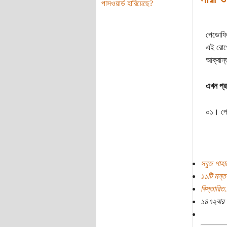
পাসওয়ার্ড হারিয়েছে?
পেডোফি
এই রোগে 
আক্রান
এখন প্র
০১। পেড
সবুজ পাহা
১১টি মন্তব
বিস্তারিত.
১৪৭২বার 