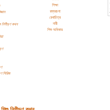
শিক্ষা
রম্যরচনা
জ্ঞান
রেখাচিত্র
নারী
শু নিপীড়ণ কথন
শিশু অধিকার
়া
়ণ
়ণ
়ণ সিরিজ
 শিশু নিপীড়ণ কথন