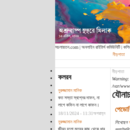
সচলায়তন.com | অনলাইন রাইটার্স কমিউনিটি | ক
নীড়পাতা
নীড়পাতা
কলরব
Warning
:
/var/www/
নুরুজ্জামান মানিক
যৌনাচ
কত সস্তা স্বপ্নের দাফন, না
লাগে কফিন না লাগে কাফন।
পেডোফি
18/11/2024 - 11:31অপরাহ্ন
নুরুজ্জামান মানিক
লিখেছেন
স
জীবন হলো মৃত্যুর কাছ থেকে ধার
ক্যাটেগরি: