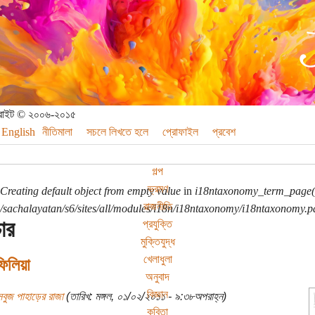
পিরাইট © ২০০৬-২০১৫
English
নীতিমালা
সচলে লিখতে হলে
প্রোফাইল
প্রবেশ
গল্প
ভ্রমণ
Creating default object from empty value
in
i18ntaxonomy_term_page(
রাজনীতি
sachalayatan/s6/sites/all/modules/i18n/i18ntaxonomy/i18ntaxonomy.p
ার
প্রযুক্তি
মুক্তিযুদ্ধ
খেলাধুলা
লিয়া
অনুবাদ
বিজ্ঞান
বুজ পাহাড়ের রাজা
(তারিখ: মঙ্গল, ০১/০২/২০১১ - ৯:৩৮অপরাহ্ন)
কবিতা