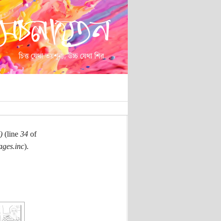
)
(line
34
of
ages.inc
).