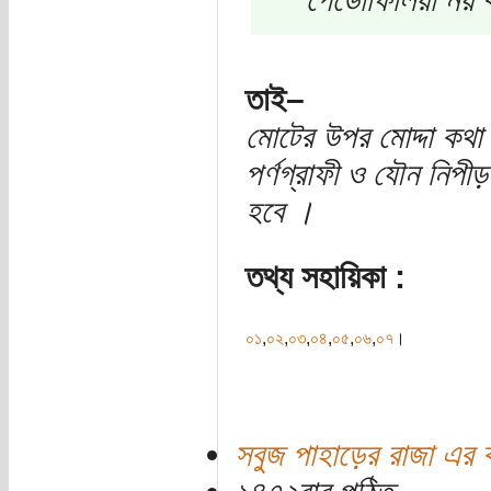
তাই–
মোটের উপর মোদ্দা কথা
পর্ণগ্রাফী ও যৌন নিপী
হবে ।
তথ্য সহায়িকা :
০১
,
০২
,
০৩
,
০৪
,
০৫
,
০৬
,
০৭
।
সবুজ পাহাড়ের রাজা এর 