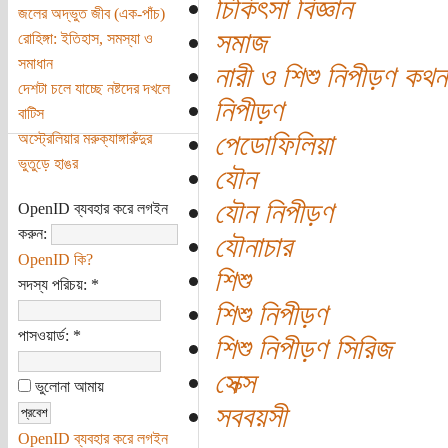
চিকিৎসা বিজ্ঞান
জলের অদ্ভুত জীব (এক-পাঁচ)
সমাজ
রোহিঙ্গা: ইতিহাস, সমস্যা ও
সমাধান
নারী ও শিশু নিপীড়ণ কথন
দেশটা চলে যাচ্ছে নষ্টদের দখলে
নিপীড়ণ
বাটিস
পেডোফিলিয়া
অস্ট্রেলিয়ার মরুক্যাঙ্গারুঁদুর
ভুতুড়ে হাঙর
যৌন
যৌন নিপীড়ণ
OpenID ব্যবহার করে লগইন
করুন:
যৌনাচার
OpenID কি?
শিশু
সদস্য পরিচয়:
*
শিশু নিপীড়ণ
পাসওয়ার্ড:
*
শিশু নিপীড়ণ সিরিজ
সেক্স
ভুলোনা আমায়
সববয়সী
OpenID ব্যবহার করে লগইন