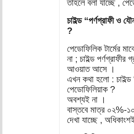
তাহলে বলা যাচ্ছে , পে
চাইল্ড “পর্ণগ্রাফী ও 
?
পেডোফিলিক টার্মের মাঝে 
না ; চাইল্ড পর্ণগ্রাফীর
আওয়াত আসে ।
এখন কথা হলো : চাইল্ড 
পেডোফিলিয়াক ?
অবশ্যই না ।
বাস্তবে মাত্র ০২%-১০
দেখা যাচ্ছে , অধিকাংশ