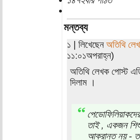
১৪৭২বার পঠিত
মন্তব্য
১ | লিখেছেন
অতিথি লে
১১:০১অপরাহ্ন)
অতিথি লেখক পোস্ট এড
দিলাম ।
পেডোফিলিয়াকদের ব
তাই , একজন শিশ
আক্রান্ত নয় - ত