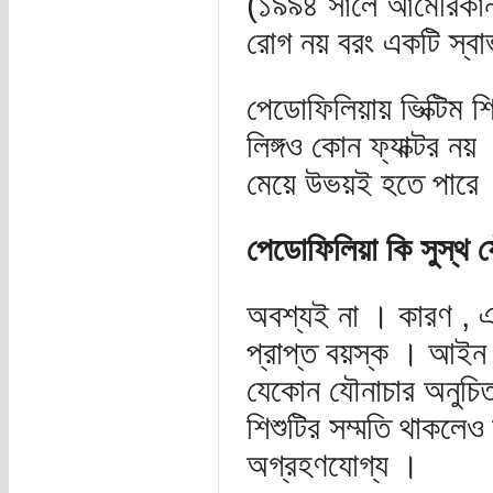
(১৯৯৪ সালে আমেরিকান
রোগ নয় বরং একটি স্ব
পেডোফিলিয়ায় ভিক্টিম শি
লিঙ্গও কোন ফ্যাক্টর নয
মেয়ে উভয়ই হতে পারে
পেডোফিলিয়া কি সুস্থ 
অবশ্যই না । কারণ , এ
প্রাপ্ত বয়স্ক । আইন 
যেকোন যৌনাচার অনুচিত
শিশুটির সম্মতি থাকলেও
অগ্রহণযোগ্য ।