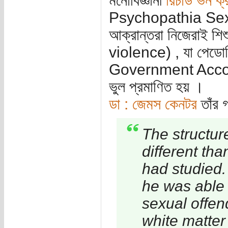
মনোবিজ্ঞানী
রিচার্ড ভন ক
Psychopathia Sexual
আক্রান্তরা নিজেরাই শিশ
violence) , যা পেডোফ
Government Account
ভুল প্রমাণিত হয় ।
ডা : জেমস কেনটর
তাঁর গ
The structur
different th
had studied
he was able 
sexual offen
white matter 