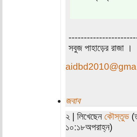
----------------------
সবুজ পাহাড়ের রাজা ।
aidbd2010@gmai
জবাব
২ | লিখেছেন
কৌস্তুভ
(ত
১০:১৮অপরাহ্ন)