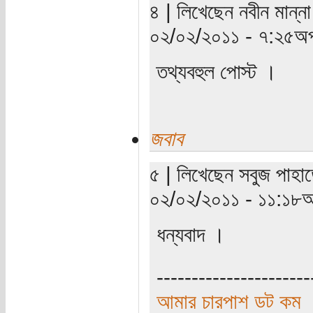
৪ | লিখেছেন নবীন মান্না
০২/০২/২০১১ - ৭:২৫অপ
তথ্যবহুল পোস্ট ।
জবাব
৫ | লিখেছেন সবুজ পাহাড়
০২/০২/২০১১ - ১১:১৮অ
ধন্যবাদ ।
----------------------
আমার চারপাশ ডট কম