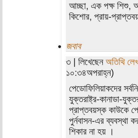
আচ্ছা, এক পক্ষ শিশু, 
কিশোর, প্রায়-প্রাপ্ত
জবাব
৩ | লিখেছেন
অতিথি লে
১০:৩৪অপরাহ্ন)
পেডোফিলিয়াকদের সর্বন
যুক্তরাষ্ট্র-কানাডা-যুক
প্রাপ্তবয়স্ক কাউকে প
পুর্নবাসন-এর ব্যবস্থা 
শিকার না হয় ।