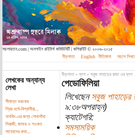
সচলায়তন.com | অনলাইন রাইটার্স কমিউনিটি | কপিরাইট © ২০০৬-২০১৫
নীড়পাতা
English
নীতিমালা
সচলে লিখত
নীড়পাতা
»
ব্লগ
»
সবুজ পাহাড়ের রাজা এর ব্লগ
লেখকের অন্যান্য
পেডোফিলিয়া
লেখা
লিখেছেন
সবুজ পাহাড়ের 
সীমান্ত ভয়ংকর
৯:৩৮অপরাহ্ন)
প্রিয় ধর্মে-বিশ্বাসীরা...
ক্যাটেগরি:
নানকিং-এর জন্য শোকগাঁথা
সিরাজী, জাফর ও শওকত
সমসাময়িক
সাহেবদের কথা...