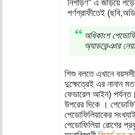
নিপীড়ণ” এ জড়িয়ে পড়
পর্ণগ্রাফীতেই (ছবি,অড
অধিকাংশ পেডোফিলি
অ্যাডভেন্ঞার নেয
শিশু বলতে এখানে বয়সসী
দুক্ষেত্রেই এর নানান 
ফেডারেল আইন) পর্যন্ত
উপরের দিকে । পেডোফিলি
পেডোফিলিয়াকের সংখ্য
পেডোফিলিয়া রোগের প্র