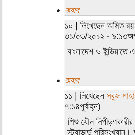
জবাব
১০ | লিখেছেন অমিত রয় 
৩১/০৩/২০১২ - ৯:১৩অপ
বাংলাদেশ ও ইন্ডিয়াতে
জবাব
১১ | লিখেছেন
সবুজ পাহা
৭:১৪পূর্বাহ্ন)
শিশু যৌন নিপীড়ণকার
স্ট্যান্ডার্ড পরিসংখ্য