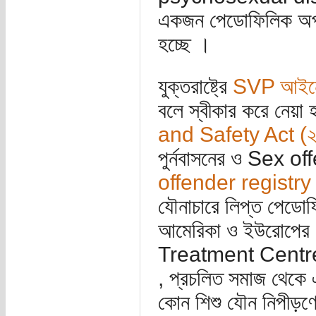
একজন পেডোফিলিক অপরাধী
হচ্ছে ।
যুক্তরাষ্ট্রে
SVP আইনে
বলে স্বীকার করে নেয়া
and Safety Act (
পুর্নবাসনের ও Sex of
offender registry
যৌনাচারে লিপ্ত পেডোফি
আমেরিকা ও ইউরোপের দ
Treatment Centre) ব
, প্রচলিত সমাজ থেকে এ
কোন শিশু যৌন নিপীড়ণে