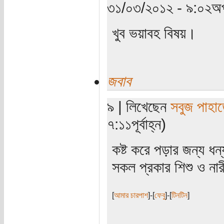
৩১/০৩/২০১২ - ৯:০২অপ
খুব ভয়াবহ বিষয়।
জবাব
৯ | লিখেছেন
সবুজ পাহাড
৭:১১পূর্বাহ্ন)
কষ্ট করে পড়ার জন্য ধন
সকল প্রকার শিশু ও না
[
আমার চারপাশ
]-[
ফেবু
]-[
টিনটিন
]