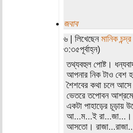
জবাব
৬ | লিখেছেন
মানিক চন্দ্র
৩:৩৫পূর্বাহ্ন)
তথ্যবহুল পোষ্ট। ধন্যব
আপনার নিক টাও বেশ হ
শৈশবের কথা চলে আসে। 
ভেতরে তপোবন আশ্রমে 
একটা পাহাড়ের চূড়ায় উ
আ...ম...ই রা...জা...।
আসতো। রাজা...রাজা...