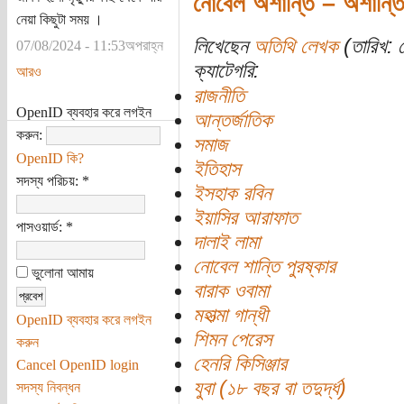
নোবেল অশান্তি – অশান্ত
নেয়া কিছুটা সময় ।
লিখেছেন
অতিথি লেখক
(তারিখ: স
07/08/2024 - 11:53অপরাহ্ন
ক্যাটেগরি:
আরও
রাজনীতি
OpenID ব্যবহার করে লগইন
আন্তর্জাতিক
করুন:
সমাজ
OpenID কি?
ইতিহাস
সদস্য পরিচয়:
*
ইসহাক রবিন
ইয়াসির আরাফাত
পাসওয়ার্ড:
*
দালাই লামা
নোবেল শান্তি পুরষ্কার
ভুলোনা আমায়
বারাক ওবামা
মহাত্মা গান্ধী
OpenID ব্যবহার করে লগইন
শিমন পেরেস
করুন
হেনরি কিসিঞ্জার
Cancel OpenID login
যুবা (১৮ বছর বা তদুর্দ্ধ)
সদস্য নিবন্ধন