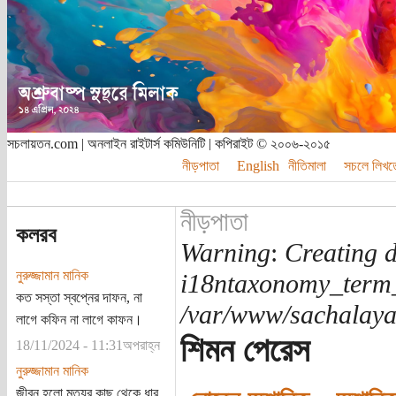
সচলায়তন.com | অনলাইন রাইটার্স কমিউনিটি | কপিরাইট © ২০০৬-২০১৫
নীড়পাতা
English
নীতিমালা
সচলে লিখত
নীড়পাতা
কলরব
Warning
:
Creating d
নুরুজ্জামান মানিক
i18ntaxonomy_term
কত সস্তা স্বপ্নের দাফন, না
/var/www/sachalayat
লাগে কফিন না লাগে কাফন।
শিমন পেরেস
18/11/2024 - 11:31অপরাহ্ন
নুরুজ্জামান মানিক
জীবন হলো মৃত্যুর কাছ থেকে ধার