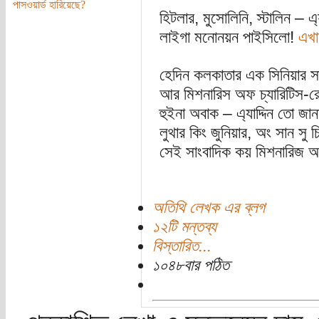
পাসওয়ার্ড হারিয়েছে?
হিটলার, মুসোলিনি, স্টালিন – এ
লাইগা মনোনয়ন পাইসিলো!
এখা
হেদিন কলকাতার এক সিনিয়ার সা
আর মিশনারিস অফ চ্যারিটিস-রে
হুইনা অবাক – এ্যাদ্দিন তো জানত
লুথার কিং জুনিয়ার, অং সান সু 
সেই সাংবাদিক কয় মিশনারিজ অ
অতিথি লেখক এর ব্লগ
১২টি মন্তব্য
বিস্তারিত...
১০৪৮বার পঠিত