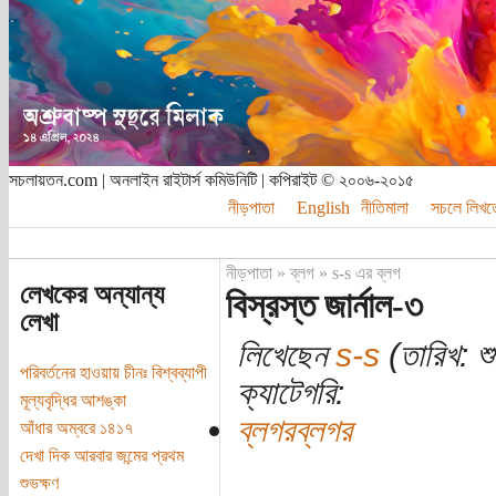
সচলায়তন.com | অনলাইন রাইটার্স কমিউনিটি | কপিরাইট © ২০০৬-২০১৫
নীড়পাতা
English
নীতিমালা
সচলে লিখত
নীড়পাতা
»
ব্লগ
»
s-s এর ব্লগ
লেখকের অন্যান্য
বিস্রস্ত জার্নাল-৩
লেখা
লিখেছেন
s-s
(তারিখ: শ
পরিবর্তনের হাওয়ায় চীনঃ বিশ্বব্যাপী
ক্যাটেগরি:
মূল্যবৃদ্ধির আশঙ্কা
ব্লগরব্লগর
আঁধার অম্বরে ১৪১৭
দেখা দিক আরবার জন্মের প্রথম
শুভক্ষণ