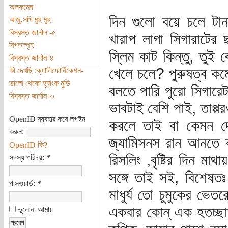
অলকমেঘ
দিন গুলো বয়ে চলে টান
আজু,সখি মুহু মুহু
বিস্রস্ত জার্নাল -৫
খারাপ লাগা সিগারাটের 
বিগতস্পৃহ
স্লিম কাট কিন্তু, তুই 
বিস্রস্ত জার্নাল-৪
খেলে চলে? পুরুষত্ব কমে
কী দেখছি :ক্যালিফোর্নিকেশন-
ভালো থেকো হ্যাংক মুডি
বলতে পারি পুরো সিগারেট
বিস্রস্ত জার্নাল-৩
ভাবটাই বেশি পাই, তাপ্প
OpenID ব্যবহার করে লগইন
করলে তাই বা কেমন দে
করুন:
জ্যামিসনস রান আনতে ব
OpenID কি?
রিসলিং ,বৃষ্টির দিন মা
সদস্য পরিচয়:
*
সঙ্গে তাই সই, বিশেষ
পাসওয়ার্ড:
*
মাধুর্য তো চুমুকের ভে
একবার কোন্ এক হতচ্ছাড়া
ভুলোনা আমায়