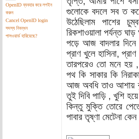
তৃপ্তি, আমার পাশে ব
OpenID ব্যবহার করে লগইন
গুলোকে বদলে সব ত করে
করুন
উঠেছিলাম পাশের চুম
Cancel OpenID login
সদস্য নিবন্ধন
রিকশাওয়ালা পর্যন্ত ঘাড়
পাসওয়ার্ড হারিয়েছে?
পড়ে আজ বাদলার দিনে
প্রাণ খুলে হাসিনা, প্র
তারপরেও তো মনে হয় ,
পথ কি সাকার কি নিরাকা
আজ অবধি তাও আশায় বুক
তুই দিবি পাড়ি , খুশি হ
কিন্তু মুক্তি তোরে পে
পাবার তৃষ্ণা মেটেনা 