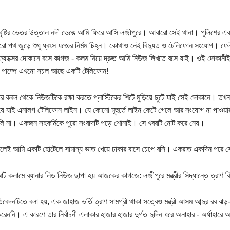
ৃষ্টির ভেতর উত্তাল নদী ভেঙে আমি ফিরে আসি লক্ষ্মীপুরে। আবারো সেই থানা। পুলিশের এক
রো পথ জুড়ে শুধু ধ্বংস যজ্ঞের নির্মম চিহ্ন। কোথাও নেই বিদ্যুত ও টেলিফোন সংযোগ। 
্যাক্সের দোকানে বসে কাগজ - কলম নিয়ে দ্রুত আমি নিউজ লিখতে বসে যাই। ওই দোকানী
ল পাম্পে এখনো সচল আছে একটি টেলিফোন!
্টির কবল থেকে নিউজটিকে রক্ষা করতে প্লাস্টিকের শিটে মুড়িয়ে ছুটে যাই সেই দোকানে।
েয়ে যাই এনালগ টেলিফোন লাইন। যে কোনো মূহুর্তে লাইন কেটে গেলে আর সংযোগ না পাওয়ার
ি না। একজন সহকর্মিকে পুরো সংবাদটি পড়ে শোনাই। সে খবরটি নোট করে নেয়।
লেই আমি একটি হোটেলে সামান্য ভাত খেয়ে ঢাকার বাসে চেপে বসি। একরাত একদিন পরে সে
ট কলামে ব্যানার লিড নিউজ ছাপা হয় আজকের কাগজে: লক্ষ্মীপুরে মন্ত্রীর সিদ্ধান্তে ত্রাণ 
বেদনটিতে বলা হয়, এক জাহাজ ভর্তি ত্রাণ সামগ্রী থাকা সত্বেও মন্ত্রী আসম আব্দুর রব ঝড়- বৃ
রেননি। এ কারণে তার নির্বাচনী এলাকার হাজার হাজার দুর্গত দুদিন ধরে অনাহার - অর্ধাহারে