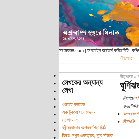
সচলায়তন.com | অনলাইন রাইটার্স কমিউনিটি | ক
নীড়পাতা
নীড়পাতা
»
লেখকের অন্যান্য
ঘূর্ণি
লেখা
লিখেছেন
ব
গুডবাই কমরেড
ক্যাটেগরি:
এক টুকরো সচলাড্ডা~
ব্লগরব্লগ
সচলাড্ডা‍~
দিনপঞ্জি
রবীন্দ্রনাথের অপ্রকাশিত চিঠি
ফিরে দেখুন একাত্তর, ঘুরে দাঁড়াক