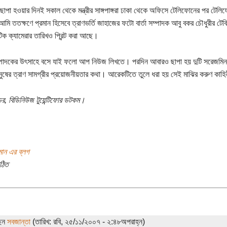
 ছাপা হওয়ার দিনই সকাল থেকে মন্ত্রীর সাঙ্গপাঙ্গরা ঢাকা থেকে অফিসে টেলিফোনের পর টেল
মি ততক্ষণে প্রমান হিসেবে ত্রাণভর্তি জাহাজের ফটো বার্তা সম্পাদক আবু বকর চৌধুরীর ট
ক ক্যামেরার তারিখও প্রিন্ট করা আছে।
সম্পাদকের উৎসাহে বসে যাই ফলো আপ নিউজ লিখতে। পরদিন আবারও ছাপা হয় দুটি সরেজমিন
মানুষের ত্রাণ সামগ্রীর প্রয়োজনীয়তার কথা। আরেকটিতে তুলে ধরা হয় সেই মাঝির করুণ কাহি
ডর, বিডিনিউজ টুয়েন্টিফোর ডটকম।
মান এর ব্লগ
ঠিত
ছেন
সবজান্তা
(তারিখ: রবি, ২৫/১১/২০০৭ - ২:৪৮অপরাহ্ন)