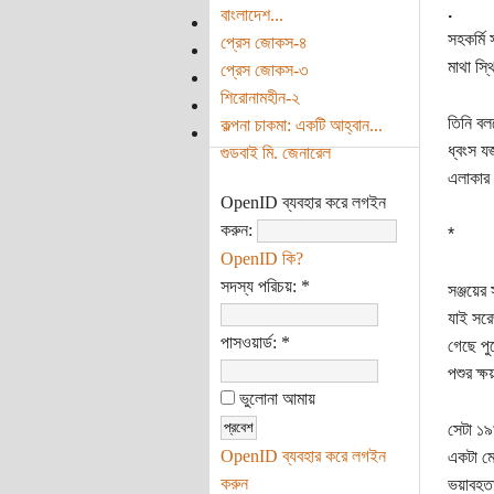
.
বাংলাদেশ...
সহকর্মি 
প্রেস জোকস-৪
মাথা স্
প্রেস জোকস-৩
শিরোনামহীন-২
তিনি বল
কল্পনা চাকমা: একটি আহ্বান...
ধ্বংস য
গুডবাই মি. জেনারেল
এলাকার 
OpenID ব্যবহার করে লগইন
করুন:
*
OpenID কি?
সদস্য পরিচয়:
*
সঞ্জয়ের
যাই সরে
পাসওয়ার্ড:
*
গেছে পু
পশুর ক্
ভুলোনা আমায়
সেটা ১
OpenID ব্যবহার করে লগইন
একটা মো
করুন
ভয়াবহতা