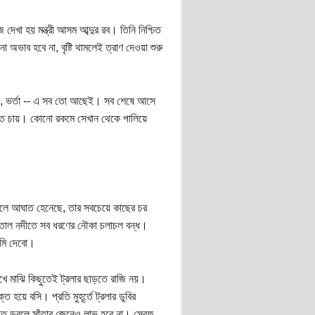
ে দেখা হয় মন্ত্রী আসম আব্দুর রব। তিনি নিশ্চিত
ো অভাব হবে না, বৃষ্টি থামলেই ত্রাণ দেওয়া শুরু
ব্জি, ভর্তা -- এ সব তো আছেই। সব শেষে আসে
সতে চায়। কোনো রকমে সেখান থেকে পালিয়ে
াঞ্চলে আঘাত হেনেছে, তার সবচেয়ে কাছের চর
উত্তাল নদীতে সব ধরণের নৌকা চলাচল বন্ধ।
আমি দেবো।
খে মাঝি কিছুতেই ট্রলার ছাড়তে রাজি নয়।
হয়ে বসি। প্রতি মুহূর্তে ট্রলার ডুবির
ে ডুবলে সাঁতার জেনেও লাভ হবে না। স্রেফ