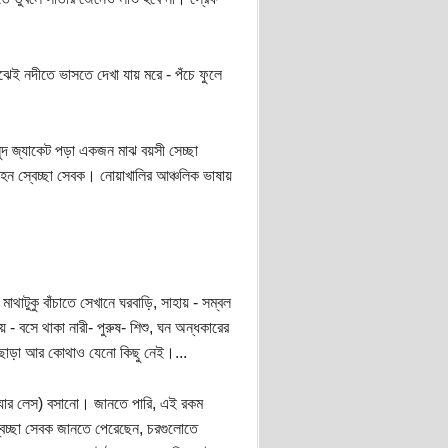
ঝেই নদীতে ভাসতে দেখা যায় মরে - পঁচে ফুলে
হলুদ জ্যাকেট পড়া একজন মাঝ বয়সী সেচ্ছা
হন স্বেচ্ছা সেবক। নোয়াখালির আঞ্চলিক ভাষায়
মাথাটুকু বাঁচাতে সেখানে ঘরবাড়ি, সাহায় - সম্বল
 বসে থাকা নারী- পুরুষ- শিশু, ঘন অন্ধকারের
্দ ছাড়া আর কোথাও যেনো কিছু নেই।...
য়্যার লেস) বসানো। জানতে পারি, এই রকম
েচ্ছা সেবক জানতে পেরেছেন, চরগুলোতে