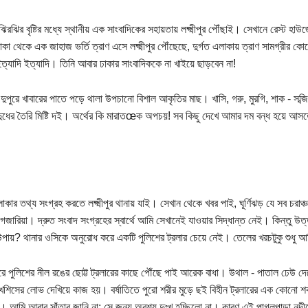
িরঝির বৃষ্টির মধ্যে স্থানীয় এক সাংবাদিকের সহায়তায় লক্ষ্মীপুর পৌঁছাই। সেখানে রেস্ট হাউজ
কা থেকে এক জাহাজ ভর্তি ত্রাণ এসে লক্ষ্মীপুর পৌঁছেছে, দুর্গত এলাকায় ত্রাণ সামগ্রীর কোন
ইত্যাদি ইত্যাদি। তিনি আবার ঢাকার সাংবাদিককে না খাইয়ে ছাড়বেন না!
 দুপুরে খাবারের পাতে পড়ে থালা উপচানো বিশাল আকৃতির মাছ। খাসি, গরু, মুরগি, শাক - স
ুধের তৈরি মিষ্টি দই। অর্থের কি মারাতœক অপচয়! সব কিছু দেখে আমার দম বন্ধ হয়ে আ
এলাকার তথ্য সংগ্রহ করতে লক্ষ্মীপুর থানায় যাই। সেখান থেকে খবর পাই, ঘূর্ণিঝড় যে সব চর
রগজারিয়া। দ্রুত সংবাদ সংগ্রহের স্বার্থে আমি সেখানেই যাওয়ার সিদ্ধান্ত নেই। কিন্তু 
পায়? থানার ওসিকে অনুরোধ করে একটি পুলিশের ট্রলার চেয়ে নেই। তেলের খরচটুকু শুধু 
রে পুলিশের নীল রঙের ছোট্ট ট্রলারের কাছে পৌঁছে পাই আরেক বাধা। উথাল - পাতাল ঢেউ দে
খশিসের লোভ দেখিয়ে কাজ হয়। বর্ষাতিতে পুরো শরীর মুড়ে ছই বিহীন ট্রলারের এক কোনো শক্ত 
 আমি আবার সাঁতার জানি না; সে জন্য অবশ্য দুঃখ হচ্ছিলো না। কারণ এই পাগলপাড়া নদীত