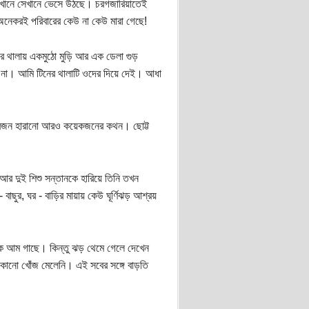
শ এখানে সেখানে ভেসে উঠছে। চরগজারিয়াতেই
নেকরই পরিবারের কেউ না কেউ মারা গেছে!
ের থালায় একমুঠো মুড়ি আর এক ডেলা গুড়
মে না। আমি টিনের থালাটি ওদের দিয়ে দেই। আধা
 স্বজন হারানো আরও কয়েকজনের কথন। ছোট্ট
ী আর দুই শিশু সন্তানকে হারিয়ে তিনি তখন
বাছুর, ঘর - বাড়ির মায়ায় কেউ ঘূর্ণিঝড় আশ্রয়
এক আম গাছে। কিন্তু ঝড় থেমে গেলে দেখেন
 কোনো খোঁজ মেলেনি। এই সবের সঙ্গে বাড়তি