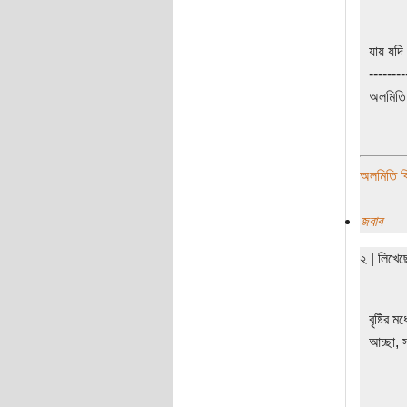
যায় যদি
--------
অলমিতি 
অলমিতি বি
জবাব
২ | লিখে
বৃষ্টির 
আচ্ছা, 