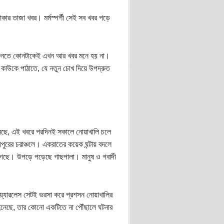
লাকার তাজা খবর। মর্মস্পর্শী সেই সব খবর পড়ে
তে শুনতে কোনটাকেই এখন আর খবর মনে হয় না।
 কাউকে পাঠাতে, যে নতুন চোখ দিয়ে উপদ্রুত
নেছে, এই খবরে পরদিনই সকালে নোয়াখালি চলে
ীপুরের চরাঞ্চলে। একরাতের কয়েক ঘন্টায় বদলে
ে গেছে। উপড়ে পড়েছে গাছপালা। মানুষ ও গবাদী
যারলেস সেটই ভরসা করে প্রশসন নোয়াখালির
 হেনেছে, তার কোনো একটিতে না পৌঁছালে ঘটনার