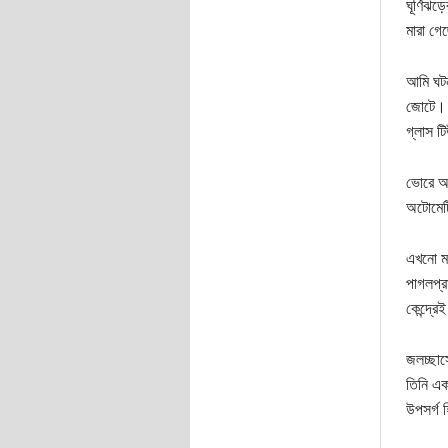
ঘূর্ণিঝ
মারা গে
আমি ঘটন
জোটে। ক
গ্লাস ট
ভোরে আম
অটোমেটি
এখনো মন
পাগলপ্র
কেন্দ্রেই
জলচ্ছাস
তিনি এক
উপসর্গ 