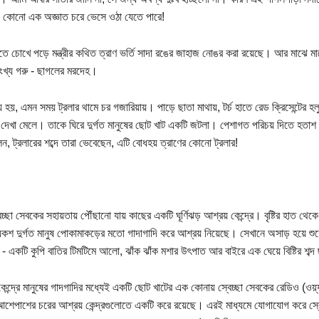
 কোনো এক অজ্ঞাত চরে ভেসে ওঠা যেতে পারে!
তে চোখে পড়ে মন্ত্রীর কথিত ত্রাণ ভর্তি সাদা রঙের জাহাজ নোঙর করা রয়েছে। আর মাঝে মা
খ্য গরু - ছাগলের মরদেহ।
 হয় হয়, এমন সময় ট্রলার থামে চর গজারিয়ায়। পাড়ে ছাতা মাথায়, টর্চ হাতে রেড ক্রিসেন্টের 
দেখা মেলে। তাকে ঘিরে দুর্গত মানুষের ছোট খাট একটি জটলা। পেশাগত পরিচয় দিতে হতাশ 
েন, ট্রলারের শব্দে তারা ভেবেছেন, এটি বোধহয় ত্রাণের কোনো ট্রলার!
চ্ছা সেবকের সহায়তায় পৌঁছানো যায় কাছের একটি ঘূর্ণিঝড় আশ্রয় কেন্দ্রে। বৃষ্টির হাত থেকে 
েকশ দুর্গত মানুষ পোকামাকড়ের মতো গাদাগাদি করে আশ্রয় নিয়েছে। সেখানে অসাড় হয়ে শুয়ে -
 - একটি কুপি বাতির টিমটিমে আলো, ঝাঁক ঝাঁক মশার উৎপাত আর বাইরে এক ঘেয়ে বিষ্টির শব
েন্দ্রে মানুষের গাদগাদির মধ্যেই একটি ছোট খাটের এক কোনায় স্বেচ্ছা সেবকের রেডিও (ও
শেপাশের চরের আশ্রয় কেন্দ্রগুলোতে একটি করে রয়েছে। এরই মাধ্যমে যোগাযোগ করে স্ব