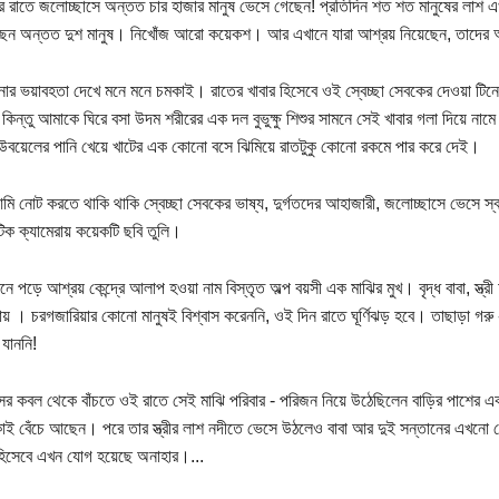
ড়ের রাতে জলোচ্ছাসে অন্তত চার হাজার মানুষ ভেসে গেছেন! প্রতিদিন শত শত মানুষের লা
ছেন অন্তত দুশ মানুষ। নিখোঁজ আরো কয়েকশ। আর এখানে যারা আশ্রয় নিয়েছেন, তাদের অ
ার ভয়াবহতা দেখে মনে মনে চমকাই। রাতের খাবার হিসেবে ওই স্বেচ্ছা সেবকের দেওয়া টিন
িন্তু আমাকে ঘিরে বসা উদম শরীরের এক দল বুভুক্ষু শিশুর সামনে সেই খাবার গলা দিয়ে না
িউবয়েলের পানি খেয়ে খাটের এক কোনো বসে ঝিমিয়ে রাতটুকু কোনো রকমে পার করে দেই।
ি নোট করতে থাকি থাকি স্বেচ্ছা সেবকের ভাষ্য, দুর্গতদের আহাজারী, জলোচ্ছাসে ভেসে
ক ক্যামেরায় কয়েকটি ছবি তুলি।
ে পড়ে আশ্রয় কেন্দ্রে আলাপ হওয়া নাম বিস্তৃত অল্প বয়সী এক মাঝির মুখ। বৃদ্ধ বাবা, স্ত্র
ায় । চরগজারিয়ার কোনো মানুষই বিশ্বাস করেননি, ওই দিন রাতে ঘূর্ণিঝড় হবে। তাছাড়া গরু - 
 যাননি!
ের কবল থেকে বাঁচতে ওই রাতে সেই মাঝি পরিবার - পরিজন নিয়ে উঠেছিলেন বাড়ির পাশের 
াই বেঁচে আছেন। পরে তার স্ত্রীর লাশ নদীতে ভেসে উঠলেও বাবা আর দুই সন্তানের এখনো
হিসেবে এখন যোগ হয়েছে অনাহার।...