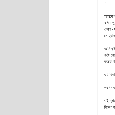
*
আবারো ব
বসি। পু
ফোন - ফ
পেট্রো
আমি বৃষ
কষ্টে প
করতে বল
ওই বিকা
পরদিন আ
ওই প্রতি
বিতরণ ক