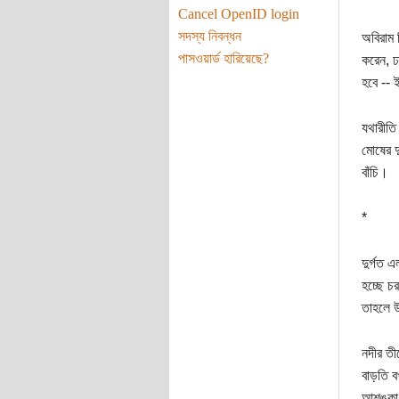
Cancel OpenID login
সদস্য নিবন্ধন
অবিরাম ঝ
পাসওয়ার্ড হারিয়েছে?
করেন, ঢা
হবে -- 
যথারীতি
মোষের দ
বাঁচি।
*
দুর্গত 
হচ্ছে চ
তাহলে উ
নদীর তী
বাড়তি ব
আশঙ্কা।