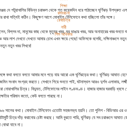
শিক্ষা
সঞ্জয় দে পটুয়াখালির বিভিন্ন চরাঞ্চল থেকে গত কয়েকদিন ধরে পাঠাচ্ছেন ঘূর্ণিঝড় উপদ্রুত এ
রম্যরচনা
থির রাখা সত্যিই কঠিন। কিছুক্ষণ আগে মোবাইল টেলিফোনে কথা হচ্ছিলো তাঁর সঙ্গে।
রেখাচিত্র
নারী
লেন, বিপ্লব দা, মানুষের কাছ থেকে মৃত্যূর খবর, ঘর ভাঙার খবর, আর অনাহারের খবর শুন
শিশু অধিকার
জ্ঞ আর লাশ দেখতে দেখতে আমার চোখ এখন ক্ষয়ে গেছে! অফিসকে বলেছি, দক্ষিনাঞ্চলে নতুন
নতুন নতুন খবর লিখবে!
 সঙ্গে কথা বলতে বলতে আমার মনে পড়ে যায় আরো এক ঘূর্ণিঝড়ের কথা। ঘূর্ণিঝড় আঘাত হে
জমিন সংবাদ সংগ্রহ করতে। সেখানে গিয়ে শুনতে পাই, ঘটনাস্থল আরও দুর্গম এলাকায়, লক্ষ্ম
রো নোয়াখালির চিত্র। বিদ্যুত, টেলিফোনের লাইন লণ্ডভণ্ড। হাজার হাজার ঘরবাড়ি ধ্বস
ষয়ক্ষতির পরিমান কতো, কেউ বলতে পারছে না।
৯৯৬ সালের কথা। মোবাইল টেলিফোন এতোটা সহজলভ্য হয়নি। তো পুলিশ - বিডিআর এর ওয়্
টামুটি চিত্র দাঁড় করানোর চেষ্টা করছে। আমি বুঝতে পারি, ঘূর্ণিঝড় যে সব চরাঞ্চলে আঘাত
 বোঝা যাবে না।