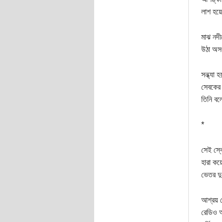
লাশ হয়ে
মাঝ নদী
উঠা অসং
সন্ধ্যা
সেবকের 
তিনি বল
*
সেই স্বে
হারা কয়
ভেতর দু
আশ্রয় ক
রেডিও আ