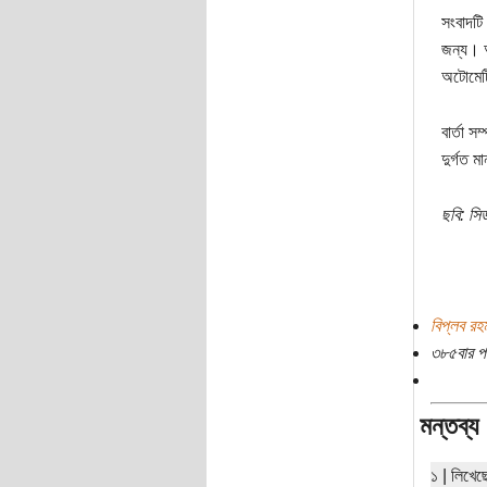
সংবাদটি
জন্য। আ
অটোমেটি
বার্তা 
দুর্গত 
ছবি: সি
বিপ্লব রহ
৩৮৫বার প
মন্তব্য
১ | লিখে