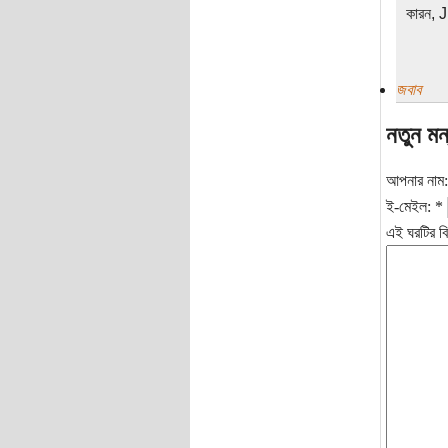
কারন, 
জবাব
নতুন মন
আপনার নাম
ই-মেইল:
*
এই ঘরটির বি