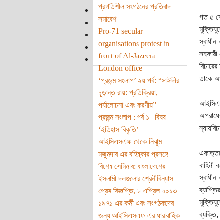
প্রগতিশীল সংগঠনের প্রতিবাদ
গত ৫ ফেব
সমাবেশ
মুক্তিযু
Pro-71 secular
স্বাধীন
organisations protest in
সহকারী 
front of Al-Jazeera
বিচারের
London office
তাকে আই
‘প্রজন্ম সংলাপ’ ২য় পর্ব: “সাঈদীর
চূড়ান্ত রায়: প্রতিক্রিয়া,
আইসিএসএ
পর্যালোচনা এবং করণীয়”
অপরাধের
প্রজন্ম সংলাপ : পর্ব ১ ‌| বিষয় –
ন্যায়বিচ
‘ইতিহাস বিকৃতি’
আইসিএসএফ থেকে নিঝুম
একাত্তর
মজুমদার এর বহিষ্কার প্রসঙ্গে
বাহিনী ক
বিশেষ সেমিনার: বাংলাদেশের
স্বাধীন
ইসলামী দলগুলোর শ্রেনীবিন্যাস
ব্যাপ্তি
প্রেস বিজ্ঞপ্তি, ৮ এপ্রিল ২০১৩
মুক্তিয
১৯৭১ এর কর্মী এবং সংগঠকদের
ব্যক্তি
জন্য আইসিএসএফ এর ধারাবাহিক