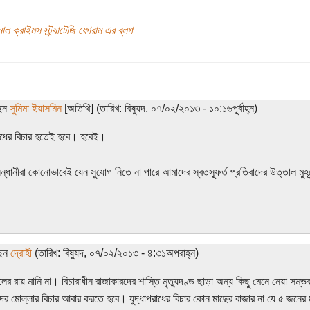
শনাল ক্রাইমস স্ট্র্যাটেজি ফোরাম এর ব্লগ
ছেন
সুমিমা ইয়াসমিন
[অতিথি] (তারিখ: বিষ্যুদ, ০৭/০২/২০১৩ - ১০:১৬পূর্বাহ্ন)
রাধের বিচার হতেই হবে। হবেই।
ন্ধানীরা কোনোভাবেই যেন সুযোগ নিতে না পারে আমাদের স্বতস্ফূর্ত প্রতিবাদের উত্তাল মুহূ
ছেন
দ্রোহী
(তারিখ: বিষ্যুদ, ০৭/০২/২০১৩ - ৪:৩১অপরাহ্ন)
ালের রায় মানি না। বিচারাধীন রাজাকারদের শাস্তি মৃত্যুদণ্ড ছাড়া অন্য কিছু মেনে নেয়া সম
ের মোল্লার বিচার আবার করতে হবে। যুদ্ধাপরাধের বিচার কোন মাছের বাজার না যে ৫ জনের ম