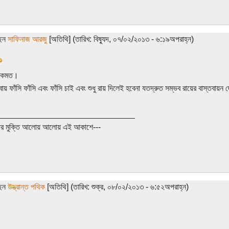
ছেন
সাফিনাজ আরজু
[অতিথি] (তারিখ: বিষ্যুদ, ০৭/০২/২০১৩ - ৬:১৯অপরাহ্ন)
ণ একমত।
 বায় ফাঁসি ফাঁসি এবং ফাঁসি চাই এবং শুধু রায় দিলেই হবেনা যতদ্রুত সম্ভব রায়ের বাস্তবায়ন
______________________________
ার মুক্তি আলোয় আলোয় এই আকাশে---
ছেন
উদ্ভ্রান্ত পথিক
[অতিথি] (তারিখ: শুক্র, ০৮/০২/২০১৩ - ৬:৫২অপরাহ্ন)