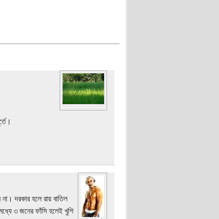
র্তে।
্ভব না। দরকার হলে রায় বাতিল
ধ্যে ৩ জনের ফাঁসি হলেই খুশি