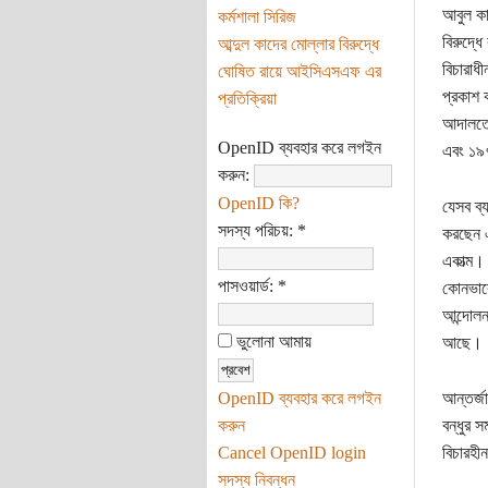
আবুল কা
কর্মশালা সিরিজ
বিরুদ্ধে
আব্দুল কাদের মোল্লার বিরুদ্ধে
বিচারাধ
ঘোষিত রায়ে আইসিএসএফ এর
প্রকাশ 
প্রতিক্রিয়া
আদালতে 
OpenID ব্যবহার করে লগইন
এবং ১৯৭
করুন:
OpenID কি?
যেসব ব্য
সদস্য পরিচয়:
*
করছেন এ
একাত্ম।
পাসওয়ার্ড:
*
কোনভাবে
আন্দোলন
ভুলোনা আমায়
আছে।
OpenID ব্যবহার করে লগইন
আন্তর্জ
করুন
বন্ধুর 
Cancel OpenID login
বিচারহী
সদস্য নিবন্ধন