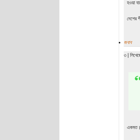
হওয়া য
দেশের শী
জবাব
৩ | লিখে
একমত