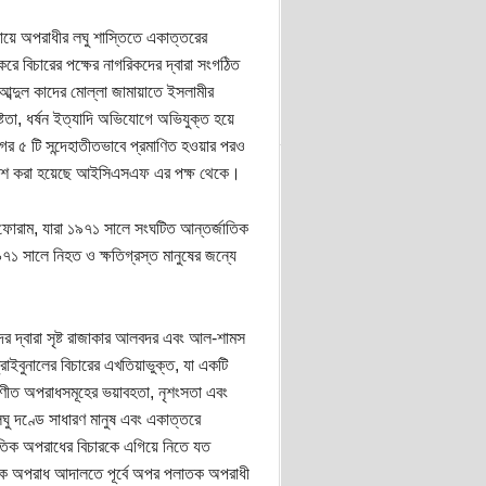
 রায়ে অপরাধীর লঘু শাস্তিতে একাত্তরের
করে বিচারের পক্ষের নাগরিকদের দ্বারা সংগঠিত
আব্দুল কাদের মোল্লা জামায়াতে ইসলামীর
্টতা, ধর্ষন ইত্যাদি অভিযোগে অভিযুক্ত হয়ে
ের ৫ টি সন্দেহাতীতভাবে প্রমাণিত হওয়ার পরও
় প্রকাশ করা হয়েছে আইসিএসএফ এর পক্ষ থেকে।
 ফোরাম, যারা ১৯৭১ সালে সংঘটিত আন্তর্জাতিক
৭১ সালে নিহত ও ক্ষতিগ্রস্ত মানুষের জন্যে
ের দ্বারা সৃষ্ট রাজাকার আলবদর এবং আল-শামস
রাইবুনালের বিচারের এখতিয়াভুক্ত, যা একটি
ণীত অপরাধসমূহের ভয়াবহতা, নৃশংসতা এবং
 লঘু দণ্ডে সাধারণ মানুষ এবং একাত্তরে
জাতিক অপরাধের বিচারকে এগিয়ে নিতে যত
াতিক অপরাধ আদালতে পূর্বে অপর পলাতক অপরাধী