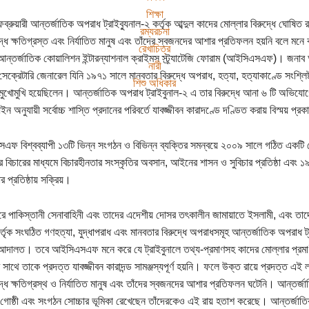
শিক্ষা
্রুয়ারী আন্তর্জাতিক অপরাধ ট্রাইব্যুনাল-২ কর্তৃক আব্দুল কাদের মোল্লার বিরুদ্ধে ঘোষিত
রম্যরচনা
দ্ধে ক্ষতিগ্রস্ত এবং নির্যাতিত মানুষ এবং তাঁদের স্বজনদের আশার প্রতিফলন হয়নি বলে মনে 
রেখাচিত্র
 আন্তর্জাতিক কোয়ালিশন ইন্টারন্যাশনাল ক্রাইমস স্ট্র্যাটেজি ফোরাম (আইসিএসএফ)। জনাব 
নারী
সেক্রেটারি জেনারেল যিনি ১৯৭১ সালে মানবতার বিরুদ্ধে অপরাধ, হত্যা, হত্যাকাণ্ডে সংশ্লিষ
শিশু অধিকার
 মুখোমুখি হয়েছিলেন। আন্তর্জাতিক অপরাধ ট্রাইবুনাল-২ এ তার বিরুদ্ধে আনা ৬ টি অভিযোগ
ন অনুযায়ী সর্বোচ্চ শাস্তি প্রদানের পরিবর্তে যাবজ্জীবন কারাদণ্ডে দণ্ডিত করায় বিস্ময
ফ বিশ্বব্যাপী ১৩টি ভিন্ন সংগঠন ও বিভিন্ন ব্যক্তির সমন্বয়ে ২০০৯ সালে গঠিত একটি
 বিচারের মাধ্যমে বিচারহীনতার সংস্কৃতির অবসান, আইনের শাসন ও সুবিচার প্রতিষ্ঠা এবং ১৯
ার প্রতিষ্ঠায় সক্রিয়।
ে পাকিস্তানী সেনাবাহিনী এবং তাদের এদেশীয় দোসর তৎকালীন জামায়াতে ইসলামী, এবং তাদ
র্তৃক সংঘঠিত গণহত্যা, যুদ্ধাপরাধ এবং মানবতার বিরুদ্ধে অপরাধসমূহ আন্তর্জাতিক অপরাধ ট্
 আদালত। তবে আইসিএসএফ মনে করে যে ট্রাইবুনালে তথ্য-প্রমাণসহ কাদের মোল্লার প্রমা
র সাথে তাকে প্রদত্ত যাবজ্জীবন কারাদন্ড সামঞ্জস্যপূর্ণ হয়নি। ফলে উক্ত রায়ে প্রদত্ত এই
ুদ্ধে ক্ষতিগ্রস্থ ও নির্যাতিত মানুষ এবং তাঁদের স্বজনদের আশার প্রতিফলন ঘটেনি। আন্তর্
, গোষ্ঠী এবং সংগঠন সোচ্চার ভূমিকা রেখেছেন তাঁদেরকেও এই রায় হতাশ করেছে। আন্তর্জ