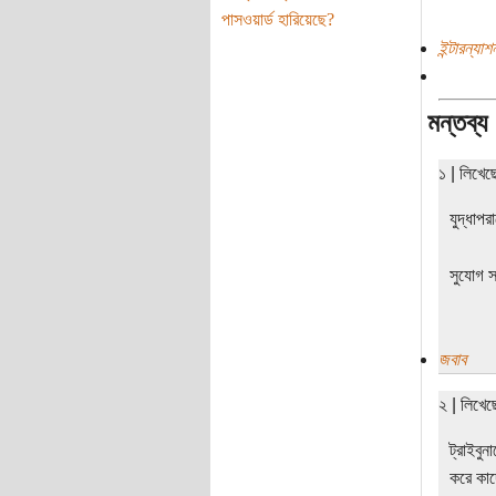
পাসওয়ার্ড হারিয়েছে?
ইন্টারন্যা
মন্তব্য
১ | লিখে
যুদ্ধাপ
সুযোগ স
জবাব
২ | লিখে
ট্রাইবুন
করে কাদ