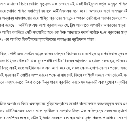
লাম আযাদের বিচারে ঘোষিত মৃত্যুদন্ড এবং সেখানে এই একই ট্রাইবুনাল কর্তৃক অনুসৃত শাস্তি
 রায়ে ঘোষিত শাস্তি সঙ্গতিপূর্ণ নয় বলে আইসিএসএফ মনে করে। অপরাধের সাথে সামমঞ্জস্যহীন
ীন অন্যান্য মামলাগুলোর রায়ে শাস্তি প্রদানের মানদন্ডের ওপরও নেতিবাচক প্রভাব ফেলত
করা হয়েছে। আইসিএসএফ আশা প্রকাশ করে যে, নিন্ম আদালতে অপরাধীর অপরাধের মাত্রা প্
আপিল শুনানিতে সেটি সংশোধিত হবে এবং উচ্চ আদালতে যথার্থ সর্বোচ্চ দণ্ড প্রদানের মাধ্য
১ এর অগণিত ভিকটিমদের ন্যায়বিচারের আকাঙ্খার প্রতিফলন ঘটবে।
ক্তি, গোষ্ঠী এবং সংগঠন আব্দুল কাদের মোল্লার বিচারের রায়ে আশাহত হয়ে প্রতিবাদে মুখর হয
বং চিহ্নিত মৌলবাদী এবং যুদ্ধাপরাধী গোষ্ঠীর বিরুদ্ধে আন্দোলন অব্যাহত রেখেছেন, তাঁদের
 কিন্তু একই সঙ্গে আইসিএসএফ এও আশা করে যে, সকল ক্ষোভ-হতাশা-বেদনার পরেও, সকলের 
ই যুদ্ধাপরাধী গোষ্ঠীর অপপ্রচারের পক্ষে না যায় সেই বিষয়ে সংশ্লিষ্ট সকলে এখন থেকেই 
কে নস্যাৎ করতে কিংবা তাকে ভিন্ন ধারায় প্রবাহিত করতে ষড়যন্ত্রকারী এবং সুযোগ সন্ধানী
াতিক অপরাধের বিচার একাত্তরের মুক্তিসংগ্রামের মতোই বাংলাদেশকে কলঙ্কমুক্ত করার এব
সময়ে আইসিএসএফ ১৯৭১ সালে স্বাধীনতার সংগ্রামে নিহত এবং ক্ষতিগ্রস্ত সকললের ত্যাগের 
নতার সমাপ্তির লক্ষ্যে, সঠিক ইতিহাস সংরক্ষণের লক্ষ্যে আরো দৃপ্ত পদক্ষেপে এগিয়ে চলার প