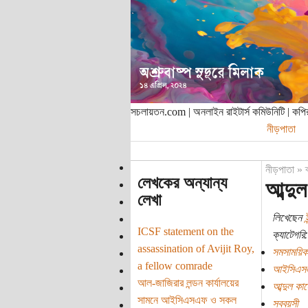
সচলায়তন.com | অনলাইন রাইটার্স কমিউনিটি | ক
নীড়পাতা
নীড়পাতা
»
লেখকের অন্যান্য
আব্দু
লেখা
লিখেছেন
ই
ICSF statement on the
ক্যাটেগরি:
assassination of Avijit Roy,
সমসাময়িক
a fellow comrade
আইসিএস
আল-জাজিরার লন্ডন কার্যালয়ের
আব্দুল কা
সামনে আইসিএসএফ ও সকল
সববয়সী