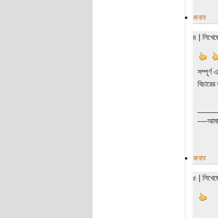
জবাব
৪ | লিখে
সম্পূর্
বিচারের
____
----আম
জবাব
৫ | লিখে