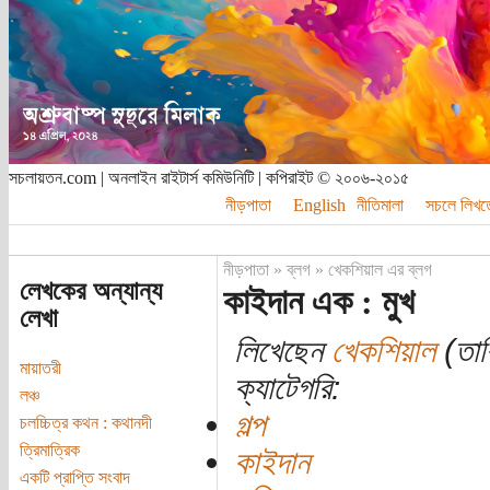
সচলায়তন.com | অনলাইন রাইটার্স কমিউনিটি | কপিরাইট © ২০০৬-২০১৫
নীড়পাতা
English
নীতিমালা
সচলে লিখত
নীড়পাতা
»
ব্লগ
»
খেকশিয়াল এর ব্লগ
লেখকের অন্যান্য
কাইদান এক : মুখ
লেখা
লিখেছেন
খেকশিয়াল
(তার
মায়াতরী
ক্যাটেগরি:
লঞ্চ
গল্প
চলচ্চিত্র কথন : কথানদী
ত্রিমাত্রিক
কাইদান
একটি প্রাপ্তি সংবাদ