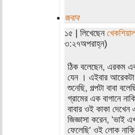
জবাব
১৫ | লিখেছেন
খেকশিয়া
৩:২৭অপরাহ্ন)
ঠিক বলেছেন, এরকম একট
যেন । এইবার আরেকটা ম
শুনেছি, গল্পটা বাবা ব
গ্রামের এক বাগানে না
বাবার ওই কাকা দেখেন 
জিজ্ঞাসা করেন, 'ভাই 
ফেলেছি' ওই লোক নাকি 