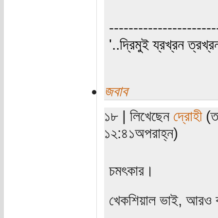
----------------------
'..দ্রিমুই য্রখ্রন ত্রখ্র
জবাব
১৮ | লিখেছেন
দ্রোহী
(তা
১২:৪১অপরাহ্ন)
চমৎকার।
খেকশিয়াল ভাই, আরও 