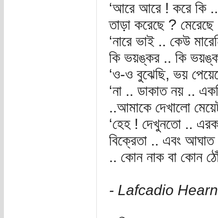
‘আরে আরে ! করে কি .
তাড়া করেছে ? মেরেছে 
‘নারে ভাই .. কেউ মারেন
কি ভয়ঙ্কর .. কি ভয়ঙ্ক
‘ও-ও বুঝেছি, ভয় পেয়েছ
‘না .. ডাকাত নয় .. এক
..আমাকে দেখালো মেয়েট
‘হেহ ! দেখুনতো .. এরক
বিক্রেতা .. এবং আঘাত
.. কোন নাক বা কোন ঠো
- Lafcadio Hearn 