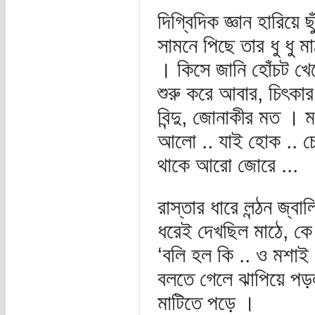
দিগ্বিদিক জ্ঞান হারিয়ে
সামনে পিছে তার ধু ধু 
। কিসে জানি হোঁচট খ
শুরু করে আবার, চিৎক
বিন্দু, জোনাকীর মত । 
আলো .. যাই হোক .. চো
থাকে আরো জোরে ...
রাস্তার ধারে লন্ঠন জ্ব
ধরেই দেখছিল মাঠে, ক
‘বলি হল কি .. ও মশা
বলতে গেলে ঝাপিয়ে পড়ল
মাটিতে পড়ে ।