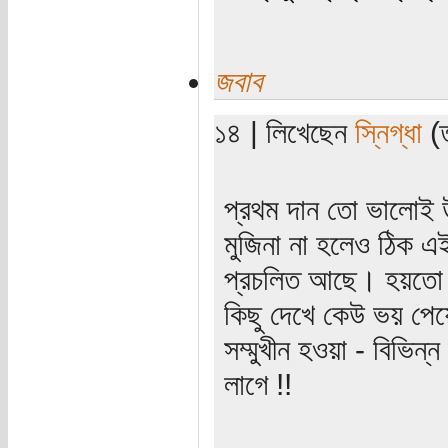
জবাব
১৪ | লিখেছেন
স্নিগ্ধা
(ত
প্রথম দান তো ভালোই
মুজিনা না হলেও ঠিক এই
প্রচলিত আছে। হয়তো 
কিছু দেখে কেউ ভয় পে
সম্মুখীন হওয়া - বিভিন
লাগে !!