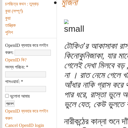
মুজিনা
চলচ্চিত্র কথন : তুম্বাড়
কুয়া (সম্পূর্ণ)
কুয়া
তান্ত্রিক
পুলিশ
টোকিও’র আকাসাকা রাস্
OpenID ব্যবহার করে লগইন
করুন:
কিনোকুনিজাকা, যার মান
OpenID কি?
গেলেই দেখা মিলবে বড় ,
সদস্য পরিচয়:
*
না । রাত নেমে গেলে খা
পাসওয়ার্ড:
*
আঁধার নাকি গ্রাস করে
পার ধরে, রাস্তা ভুলে
ভুলোনা আমায়
ভুলে যেত, কেউ ভুলতে 
OpenID ব্যবহার করে লগইন
করুন
নারীকন্ঠের কান্না শুনে
Cancel OpenID login