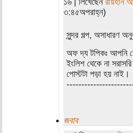
১৬ | লিখেছেন
রায়হান আ
৩:৪৫অপরাহ্ন)
সুন্দর গল্প, অসাধারণ অনু
অফ দ্য টপিকঃ আপনি ক
ইংলিশ থেকে না সরাসরি 
পোস্টটা পড়া হয় নাই।
----------------------
জবাব