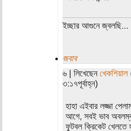
ইচ্ছার আগুনে জ্বলছি...
জবাব
৬ | লিখেছেন
খেকশিয়াল
৩:১৭পূর্বাহ্ন)
হাহা এইবার লজ্জা পেল
আগে, সবই ভাব অবলম্ব
ফুটবল ক্রিকেট খেলতে হ