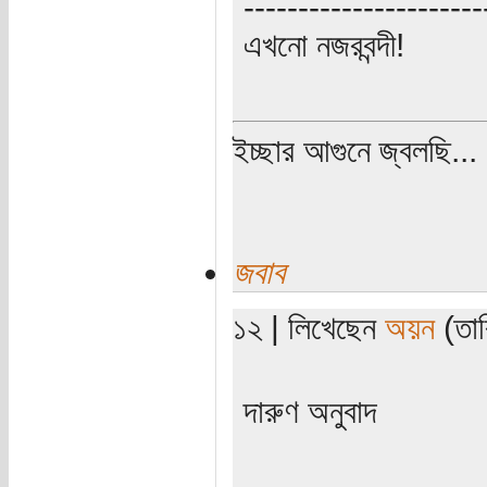
----------------------
এখনো নজরবন্দী!
ইচ্ছার আগুনে জ্বলছি...
জবাব
১২ | লিখেছেন
অয়ন
(তার
দারুণ অনুবাদ