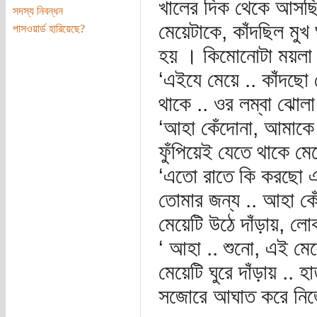
খালের দিক থেকে আসছিল
সদস্য নিবন্ধন
মেয়েটাকে, কাঁদছিল মুখ 
পাসওয়ার্ড হারিয়েছে?
হয় । কিমোনোটা ময়লা 
‘এইযে মেয়ে .. কাঁদছো 
থাকে .. ওর লম্বা ঝোলা
‘আহা কেঁদোনা, আমাকে 
ফুঁপিয়েই যেতে থাকে মে
‘এতো রাতে কি করছো এ
তোমার জন্য .. আহা কেঁ
মেয়েটি উঠে দাঁড়ায়, ল
‘ আহা .. শুনো, এই মে
মেয়েটি ঘুরে দাঁড়ায় .. 
সজোরে আঘাত করে নিজে