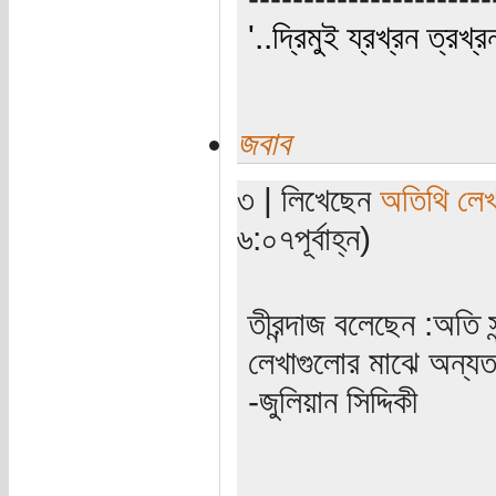
'..দ্রিমুই য্রখ্রন ত্রখ্র
জবাব
৩ | লিখেছেন
অতিথি লে
৬:০৭পূর্বাহ্ন)
তীরন্দাজ বলেছেন :অতি স
লেখাগুলোর মাঝে অন্য
-জুলিয়ান সিদ্দিকী