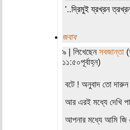
'..দ্রিমুই য্রখ্রন ত্রখ্র
জবাব
৯ | লিখেছেন
সবজান্তা
(
১১:৫০পূর্বাহ্ন)
বটে ! অনুবাদ তো দারুন
আর এরই মধ্যে দেখি পা
আপনার মধ্যে আমি জি 