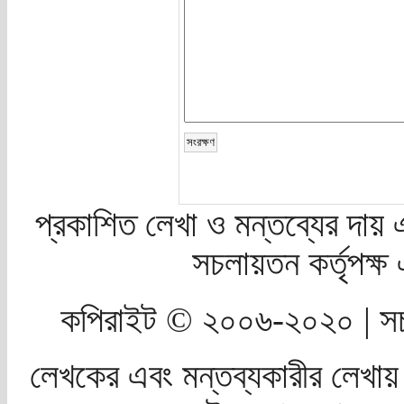
প্রকাশিত লেখা ও মন্তব্যের দায় 
সচলায়তন কর্তৃপক্
কপিরাইট © ২০০৬-২০২০ | সচ
লেখকের এবং মন্তব্যকারীর লেখায়