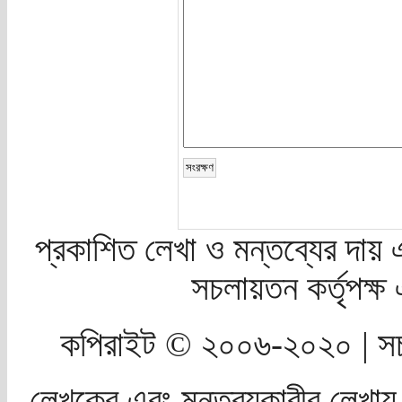
প্রকাশিত লেখা ও মন্তব্যের দায় 
সচলায়তন কর্তৃপক্
কপিরাইট © ২০০৬-২০২০ | সচ
লেখকের এবং মন্তব্যকারীর লেখায়