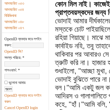
কোন মিল নাই। কাজেই 
আদমচরিত ০৫৩
আদমচরিত ০৫৪
প্রাপ্তবয়স্কদের জন্য ল
বিরিঞ্চিবাবা
ভোদাই আমার দীর্ঘকালের
আদমচরিত ০৪৮
মস্তকে চোট পাইয়াছিলো
আদমচরিত ০৪৭
রহিয়া গিয়াছে। মাঝে 
OpenID ব্যবহার করে লগইন
কার্বাইড নহি, তবু তাহা
করুন:
OpenID কি?
থাকিবার পর আবারও সে 
সদস্য পরিচয়:
*
ত্রুটি করি না। হাজা
শুধাইলো, "আচ্ছা মুখা
পাসওয়ার্ড:
*
ভোদাই বুঝিতে পারে ন
ভুলোনা আমায়
বল।"আমি একটু জল করিব
আদিরস ও গালাগালিতে প
OpenID ব্যবহার করে লগইন
করুন
কহে, "হাঁ।"আমি বলি,
Cancel OpenID login