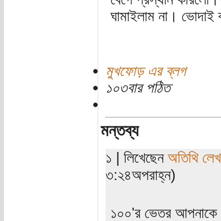
ঘামাইলাম না। ভোদাই বা
মুখফোড় এর ব্লগ
১০৩বার পঠিত
মন্তব্য
১ | লিখেছেন
অতিথি লে
৩:২৪অপরাহ্ন)
১০০'র ভেতর আপনাকে ১