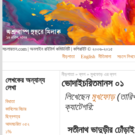
সচলায়তন.com | অনলাইন রাইটার্স কমিউনিটি | কপিরাইট © ২০০৬-২০১৫
নীড়পাতা
English
নীতিমালা
সচলে লিখত
নীড়পাতা
»
ব্লগ
»
মুখফোড় এর ব্লগ
লেখকের অন্যান্য
ভোদাইচরিতমানস ০১
লেখা
লিখেছেন
মুখফোড়
(তারিখ
বিধাতা
ক্যাটেগরি:
কাবিলের বিচার
ছিন্নপত্র
আদমচরিত ০৫২
সতীনাথ ভাদুড়ীর ঢোঁড়াই
১%