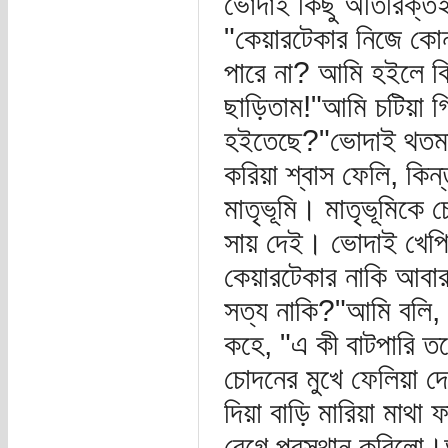
ভোদাই কিছু অতিরিক্তই
"কেয়ারটেকার নিজে কোন
পারে না? আমি হইলে কি
ছাড়িতাম!"আমি চটিয়া 
হইতেছে?"ভোদাই থতমত 
করিয়া শ্বাস ফেলি, কিন
মাতৃভূমি। মাতৃভূমিকে
সায় দেই। ভোদাই খেপিয়
কেয়ারটেকার নাকি আবার
সত্য নাকি?"আমি বলি,
কহে, "এ কী বাটপারি তব
চোদনের মুখে ফেলিয়া দ
দিয়া বাড়ি মারিয়া মাথা
বেগে প্রস্থান করিলো।