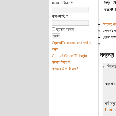
দৈর্ঘ্য:
26
সদস্য পরিচয়:
*
ফরমেট:
M
পাসওয়ার্ড:
*
মন্তব্য ক
ভুলোনা আমায়
২৭৭বার প
শোনা হয়ে
OpenID ব্যবহার করে লগইন
করুন
মন্তব্য
Cancel OpenID login
সদস্য নিবন্ধন
১ | লিখে
পাসওয়ার্ড হারিয়েছে?
ধন্যবাদ
____
বর্ণ অনুচ
barn