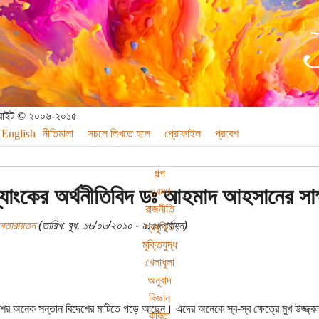
পিরাইট © ২০০৬-২০১৫
English
নীতিমালা
সচলে লিখতে হলে
প্রোফাইল
প্রবেশ
গল্প
ব্যাংকের অর্থনীতিবিদ ডঃ আহমাদ আহসানের সাক্
ভ্রমণ
রাজনীতি
বেতারায়তন
(তারিখ: বুধ, ১৬/০৬/২০১০ - ৯:৫৮পূর্বাহ্ন)
প্রযুক্তি
মুক্তিযুদ্ধ
খেলাধুলা
অনুবাদ
বিজ্ঞান
শের অনেক সন্তান বিদেশের মাটিতে পড়ে আছেন। এদের অনেকে স্ব-স্ব ক্ষেত্রে মুখ উজ্জ্
কবিতা