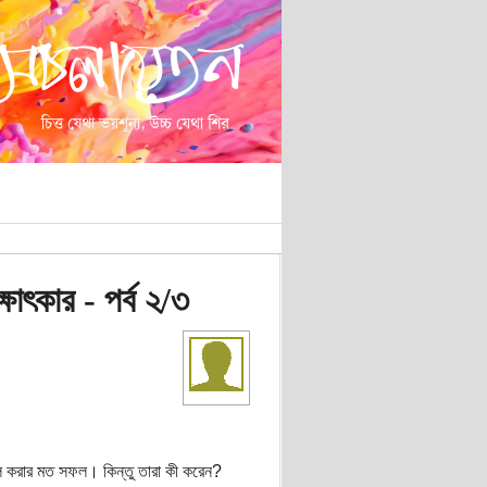
ষাৎকার - পর্ব ২/৩
বল করার মত সফল। কিন্তু তারা কী করেন?