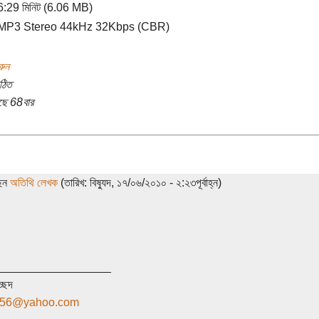
:29 মিনিট (6.06 MB)
P3 Stereo 44kHz 32Kbps (CBR)
রুন
ঠিত
ছে 68বার
ছেন
অতিথি লেখক
(তারিখ: বিষ্যুদ, ১৭/০৬/২০১০ - ২:২৩পূর্বাহ্ন)
__________________
্ছেদ
a56@yahoo.com