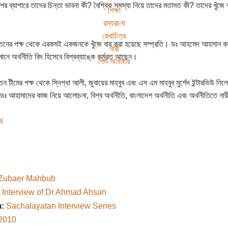
শের ব্যাপারে তাদের চিন্তা ভাবনা কী? বৈশ্বিক সমস্যা নিয়ে তাদের মতামত কী? তাদের খুঁজে ব
শিক্ষা
রম্যরচনা
রেখাচিত্র
তনের পক্ষ থেকে এরকমই একজনকে খুঁজে বার করা হয়েছে সম্প্রতি। ডঃ আহমেদ আহসান কলাম্ব
নারী
মানে অর্থনীতি বিদ হিসেবে বিশ্বব্যাঙ্কে কর্মরত আছেন।
শিশু অধিকার
ন টীমের পক্ষ থেকে স্নিগ্ধা আলী, জুবায়ের মাহবুব এবং এস এম মাহবুব মুর্শেদ ইন্টারভিউ নিলে
ে ডঃ আহামাদের কাজ নিয়ে আলোচনা, বিশ্ব অর্থনীতি, বাংলাদেশ অর্থনীতি এবং অর্থনীতিতে ন
ব
Zubaer Mahbub
Interview of Dr Ahmad Ahsan
:
Sachalayatan Interview Series
2010