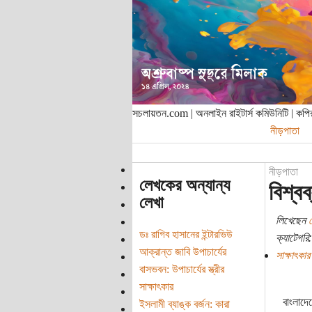
সচলায়তন.com | অনলাইন রাইটার্স কমিউনিটি | ক
নীড়পাতা
নীড়পাতা
লেখকের অন্যান্য
বিশ্ব
লেখা
লিখেছেন
ডঃ রাগিব হাসানের ইন্টারভিউ
ক্যাটেগরি:
আক্রান্ত জাবি উপাচার্যের
সাক্ষাৎকার
বাসভবন: উপাচার্যের স্ত্রীর
সাক্ষাৎকার
বাংলাদে
ইসলামী ব্যাঙ্ক বর্জন: কারা