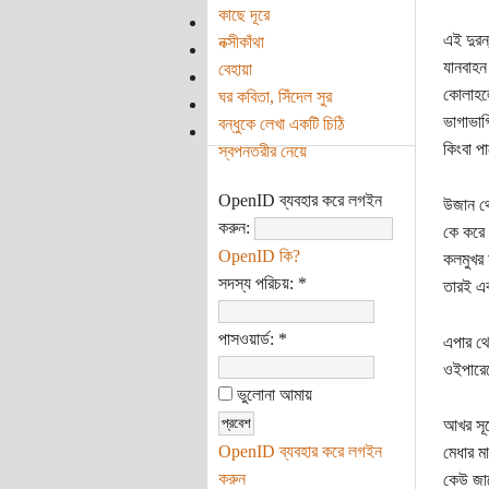
কাছে দূরে
এই দুর
নক্সীকাঁথা
যানবাহন
বেহায়া
কোলাহলে
ঘর কবিতা, সিঁদেল সুর
ভাগাভাগ
বন্ধুকে লেখা একটি চিঠি
কিংবা প
স্বপনতরীর নেয়ে
OpenID ব্যবহার করে লগইন
উজান থ
করুন:
কে করে 
OpenID কি?
কলমুখর 
সদস্য পরিচয়:
*
তারই এক
পাসওয়ার্ড:
*
এপার থে
ওইপারেত
ভুলোনা আমায়
আখর সূত
OpenID ব্যবহার করে লগইন
মেধার ম
করুন
কেউ জা