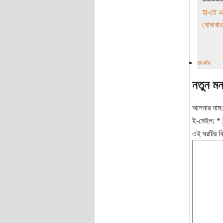
হা-তে এ
খোমাখাত
জবাব
নতুন মন
আপনার নাম
ই-মেইল:
*
এই ঘরটির বি