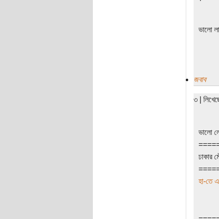
ভালো ল
জবাব
৩ | লিখে
ভালো ল
====
ঢাকার ম
====
হা-তে এ
====