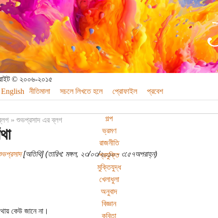
পিরাইট © ২০০৬-২০১৫
English
নীতিমালা
সচলে লিখতে হলে
প্রোফাইল
প্রবেশ
গল্প
ব্লগ
»
শুভপ্রসাদ এর ব্লগ
ঁথা
ভ্রমণ
রাজনীতি
ুভপ্রসাদ
[অতিথি] (তারিখ: মঙ্গল, ২৩/০৩/২০১০ - ৩:৫৭অপরাহ্ন)
প্রযুক্তি
মুক্তিযুদ্ধ
খেলাধুলা
অনুবাদ
বিজ্ঞান
োথায় কেউ জানে না।
কবিতা