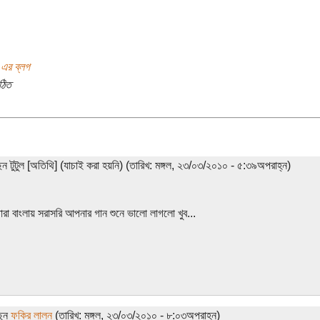
 এর ব্লগ
ঠিত
েন টুটুল [অতিথি] (যাচাই করা হয়নি) (তারিখ: মঙ্গল, ২৩/০৩/২০১০ - ৫:৩৯অপরাহ্ন)
ারা বাংলায় সরাসরি আপনার গান শুনে ভালো লাগলো খুব...
ছেন
ফকির লালন
(তারিখ: মঙ্গল, ২৩/০৩/২০১০ - ৮:০৩অপরাহ্ন)