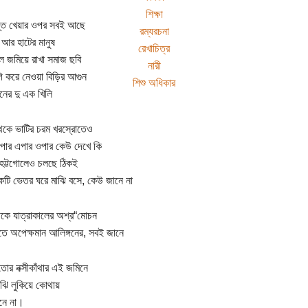
শিক্ষা
ন্ত খেয়ার ওপর সবই আছে
রম্যরচনা
 আর হাটের মানুষ
রেখাচিত্র
 জমিয়ে রাখা সমাজ ছবি
নারী
ি করে নেওয়া বিড়ির আগুন
শিশু অধিকার
ানের দু এক খিলি
েকে ভাটির চরম খরস্রোতেও
পার এপার ওপার কেউ দেখে কি
হট্টগোলেও চলছে ঠিকই
টি ভেতর ঘরে মাঝি বসে, কেউ জানে না
কে যাত্রাকালের অশ্র“মোচন
ে অপেক্ষমান আলিঙ্গনের, সবই জানে
োর নক্সীকাঁথার এই জমিনে
াঝি লুকিয়ে কোথায়
নে না।