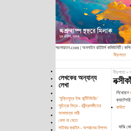
সচলায়তন.com | অনলাইন রাইটার্স কমিউনিটি | ক
নীড়পাতা
নীড়পাতা
»
লেখকের অন্যান্য
নক্সীকা
লেখা
লিখেছেন
শ
‘মুক্তিযুদ্ধ ইজ কন্টিনিউয়িং’
ক্যাটেগরি:
সুচিত্রা মিত্র - রবীন্দ্রসঙ্গীতের
কবিতা
অসামান্যা নারী
বেলা না যেতে
মাঝি ক
সাইবার ক্রাইম - অপরাধের বিপ্লব