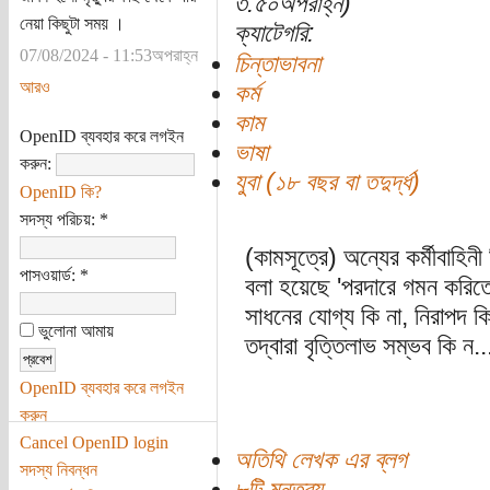
৩:৫০অপরাহ্ন)
নেয়া কিছুটা সময় ।
ক্যাটেগরি:
07/08/2024 - 11:53অপরাহ্ন
চিন্তাভাবনা
আরও
কর্ম
কাম
OpenID ব্যবহার করে লগইন
ভাষা
করুন:
যুবা (১৮ বছর বা তদুর্দ্ধ)
OpenID কি?
সদস্য পরিচয়:
*
(কামসূত্রে) অন্যের কর্মীবাহিনী
পাসওয়ার্ড:
*
বলা হয়েছে 'পরদারে গমন করিতে
সাধনের যোগ্য কি না, নিরাপদ
ভুলোনা আমায়
তদ্বারা বৃত্তিলাভ সম্ভব কি ন..
OpenID ব্যবহার করে লগইন
করুন
Cancel OpenID login
অতিথি লেখক এর ব্লগ
সদস্য নিবন্ধন
৮টি মন্তব্য