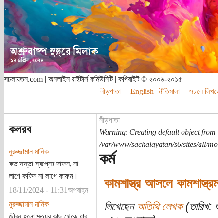
সচলায়তন.com | অনলাইন রাইটার্স কমিউনিটি | কপিরাইট © ২০০৬-২০১৫
নীড়পাতা
English
নীতিমালা
সচলে লিখত
নীড়পাতা
কলরব
Warning
:
Creating default object from
/var/www/sachalayatan/s6/sites/all/m
নুরুজ্জামান মানিক
কর্ম
কত সস্তা স্বপ্নের দাফন, না
লাগে কফিন না লাগে কাফন।
কামশাস্ত্র আসলে কামশাস্ত্রমা
18/11/2024 - 11:31অপরাহ্ন
নুরুজ্জামান মানিক
লিখেছেন
অতিথি লেখক
(তারিখ: 
জীবন হলো মৃত্যুর কাছ থেকে ধার