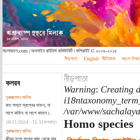
সচলায়তন.com | অনলাইন রাইটার্স কমিউনিটি | কপিরাইট © ২০০৬-২০১৫
নীড়পাতা
English
নীতিমালা
সচলে লিখত
নীড়পাতা
কলরব
Warning
:
Creating d
নুরুজ্জামান মানিক
i18ntaxonomy_term
কত সস্তা স্বপ্নের দাফন, না
/var/www/sachalayat
লাগে কফিন না লাগে কাফন।
Homo species
18/11/2024 - 11:31অপরাহ্ন
নুরুজ্জামান মানিক
জীবন হলো মৃত্যুর কাছ থেকে ধার