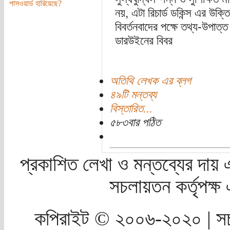
পাসওয়ার্ড হারিয়েছে?
নয়, এটা রিচার্ড ডকিন্স এর উক্ত
বিবর্তনবাদের পক্ষে তথ্য-উপাত্
ডারউইনের বিবর
অতিথি লেখক এর ব্লগ
৪৯টি মন্তব্য
বিস্তারিত...
৫৮৩বার পঠিত
প্রকাশিত লেখা ও মন্তব্যের দায় 
সচলায়তন কর্তৃপক্
কপিরাইট © ২০০৬-২০২০ | সচ