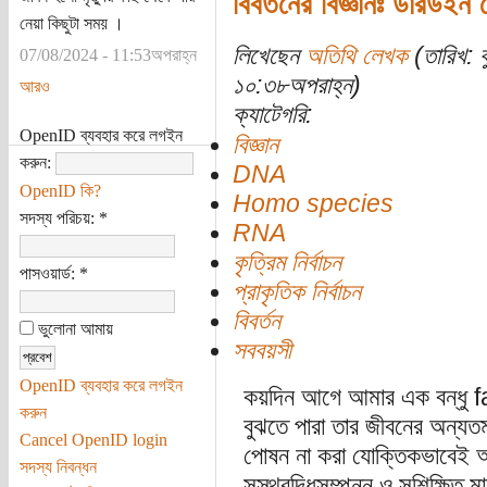
বিবর্তনের বিজ্ঞানঃ ডারউইন 
নেয়া কিছুটা সময় ।
লিখেছেন
অতিথি লেখক
(তারিখ: 
07/08/2024 - 11:53অপরাহ্ন
১০:৩৮অপরাহ্ন)
আরও
ক্যাটেগরি:
OpenID ব্যবহার করে লগইন
বিজ্ঞান
করুন:
DNA
OpenID কি?
Homo species
সদস্য পরিচয়:
*
RNA
কৃত্রিম নির্বাচন
পাসওয়ার্ড:
*
প্রাকৃতিক নির্বাচন
বিবর্তন
ভুলোনা আমায়
সববয়সী
OpenID ব্যবহার করে লগইন
কয়দিন আগে আমার এক বন্ধু fa
করুন
বুঝতে পারা তার জীবনের অন্
Cancel OpenID login
পোষন না করা যোক্তিকভাবেই 
সদস্য নিবন্ধন
সুস্থবুদ্ধিসম্পন্ন ও সুশিক্ষি