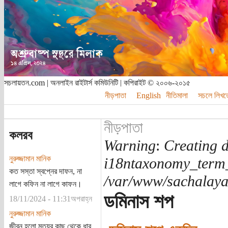
সচলায়তন.com | অনলাইন রাইটার্স কমিউনিটি | কপিরাইট © ২০০৬-২০১৫
নীড়পাতা
English
নীতিমালা
সচলে লিখত
নীড়পাতা
কলরব
Warning
:
Creating d
নুরুজ্জামান মানিক
i18ntaxonomy_term
কত সস্তা স্বপ্নের দাফন, না
/var/www/sachalayat
লাগে কফিন না লাগে কাফন।
ডমিনাস শপ
18/11/2024 - 11:31অপরাহ্ন
নুরুজ্জামান মানিক
জীবন হলো মৃত্যুর কাছ থেকে ধার