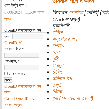
ডমিনাস শপে একদিন
নেয়া কিছুটা সময় ।
লিখেছেন
ক্রেসিডা
[অতিথি] (তারি
07/08/2024 - 11:53অপরাহ্ন
১০:৫৪অপরাহ্ন)
আরও
ক্যাটেগরি:
OpenID ব্যবহার করে লগইন
কবিতা
করুন:
অনুরোধের গান
OpenID কি?
আকাশ
সদস্য পরিচয়:
*
কেক
খুনি
পাসওয়ার্ড:
*
চানাচুর
টেবিল
ভুলোনা আমায়
ডমিনাস শপ
তৃষ্ণা
OpenID ব্যবহার করে লগইন
পিটসা
করুন
যুবা (১৮ বছর বা তদুর্দ্ধ)
Cancel OpenID login
সদস্য নিবন্ধন