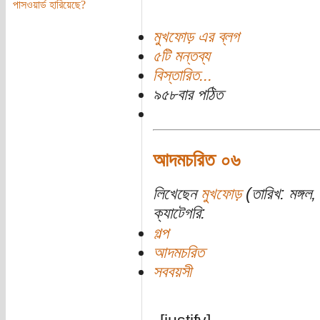
পাসওয়ার্ড হারিয়েছে?
মুখফোড় এর ব্লগ
৫টি মন্তব্য
বিস্তারিত...
৯৫৮বার পঠিত
আদমচরিত ০৬
লিখেছেন
মুখফোড়
(তারিখ: মঙ্গল,
ক্যাটেগরি:
গল্প
আদমচরিত
সববয়সী