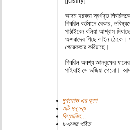
[justify]
আদম হরকরা স্বর্গদূত গিবরিলক
গিবরিল বর্তমানে বেকার, ভবিষ্য
পাঠাইবেন বলিয়া আশ্বাস দিয়াছে
অপ্সরাদের পিছে লাইন ঠোকে
গেরেফতার করিয়াছে।
গিবরিল অবশ্য জ্ঞানবৃক্ষের ফল
পাইয়াই সে ভজিয়া গেলো। আদম
মুখফোড় এর ব্লগ
৩টি মন্তব্য
বিস্তারিত...
৯৭৪বার পঠিত