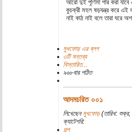
আরো দুই পূর্ণিমা পার করা যাব
কুচক্রী মহল ষড়যন্ত্র করে এই ক
নাই কাঠ নাই বলে তারা ঘরে অশান্
মুখফোড় এর ব্লগ
৩টি মন্তব্য
বিস্তারিত...
৯৬৮বার পঠিত
আদমচরিত ০০১
লিখেছেন
মুখফোড়
(তারিখ: শুক্র,
ক্যাটেগরি:
গল্প