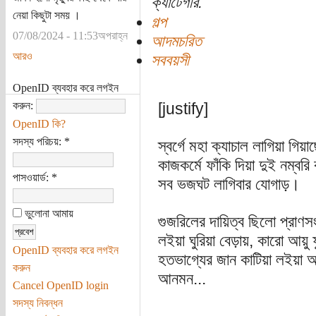
ক্যাটেগরি:
নেয়া কিছুটা সময় ।
গল্প
07/08/2024 - 11:53অপরাহ্ন
আদমচরিত
আরও
সববয়সী
OpenID ব্যবহার করে লগইন
করুন:
[justify]
OpenID কি?
সদস্য পরিচয়:
*
স্বর্গে মহা ক্যাচাল লাগিয়া গিয়
কাজকর্মে ফাঁকি দিয়া দুই নম্বর
পাসওয়ার্ড:
*
সব ভজঘট লাগিবার যোগাড়।
ভুলোনা আমায়
গুজরিলের দায়িত্ব ছিলো প্রাণস
লইয়া ঘুরিয়া বেড়ায়, কারো আয়ু ফ
OpenID ব্যবহার করে লগইন
হতভাগ্যের জান কাটিয়া লইয়া আ
করুন
আনমন...
Cancel OpenID login
সদস্য নিবন্ধন