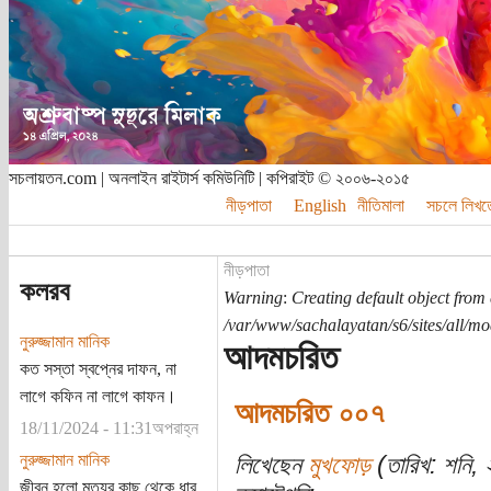
সচলায়তন.com | অনলাইন রাইটার্স কমিউনিটি | কপিরাইট © ২০০৬-২০১৫
নীড়পাতা
English
নীতিমালা
সচলে লিখত
নীড়পাতা
কলরব
Warning
:
Creating default object from
/var/www/sachalayatan/s6/sites/all/m
নুরুজ্জামান মানিক
আদমচরিত
কত সস্তা স্বপ্নের দাফন, না
লাগে কফিন না লাগে কাফন।
আদমচরিত ০০৭
18/11/2024 - 11:31অপরাহ্ন
নুরুজ্জামান মানিক
লিখেছেন
মুখফোড়
(তারিখ: শনি,
জীবন হলো মৃত্যুর কাছ থেকে ধার