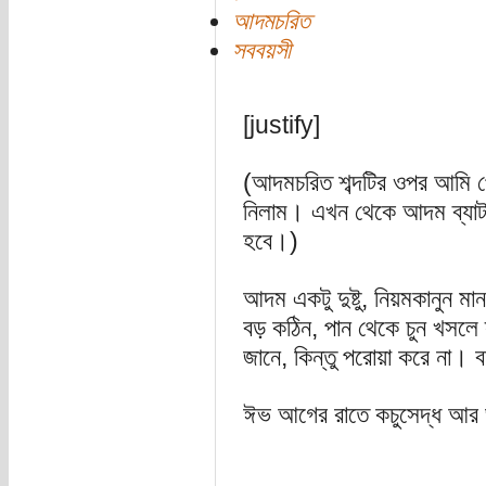
আদমচরিত
সববয়সী
[justify]
(আদমচরিত শব্দটির ওপর আমি পোস
নিলাম। এখন থেকে আদম ব্যাটার 
হবে।)
আদম একটু দুষ্টু, নিয়মকানুন মান
বড় কঠিন, পান থেকে চুন খসলে 
জানে, কিন্তু পরোয়া করে না। 
ঈভ আগের রাতে কচুসেদ্ধ আর ভ