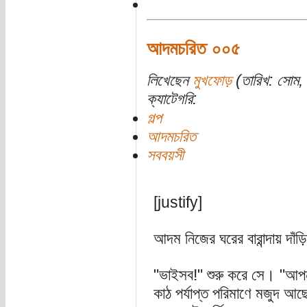
আদমচরিত ০০৫
লিখেছেন
মুখফোড়
(তারিখ: সোম, 
ক্যাটেগরি:
গল্প
আদমচরিত
সববয়সী
[justify]
আদম নিজের ঘরের বারান্দায় দাঁ
"ভাইসব!" শুরু করে সে। "আপনাদে
কাঠ পর্যাপ্ত পরিমাণে মজুদ আ