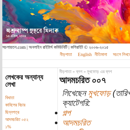
সচলায়তন.com | অনলাইন রাইটার্স কমিউনিটি | কপিরাইট © ২০০৬-২০১৫
নীড়পাতা
English
নীতিমালা
সচলে লিখত
নীড়পাতা
»
ব্লগ
»
মুখফোড় এর ব্লগ
লেখকের অন্যান্য
আদমচরিত ০০৭
লেখা
লিখেছেন
মুখফোড়
(তারি
বিধাতা
ক্যাটেগরি:
কাবিলের বিচার
গল্প
ছিন্নপত্র
আদমচরিত ০৫২
আদমচরিত
১%