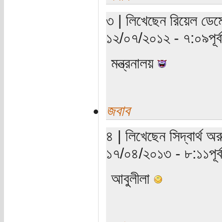
৩ | লিখেছেন রিয়েল ডেমো
১২/০৭/২০১২ - ৭:০৯পূর্ব
মন্ত্রনালয়
জবাব
৪ | লিখেছেন সিদ্বার্থ অ
১৭/০৪/২০১৩ - ৮:১১পূর্ব
আবুলীলা