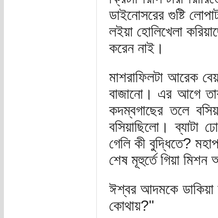
ডাইনোসরের গুষ্টি লোপ
লইয়া হোলিখেলা করিয়াছে
করেন নাই।
মাশরাফিলটা আরেক বেয়াড়
বাজানো। এর আগে তার
কদম্বগাছের তলে বসিয়
বসিয়াছিলো। ব্যাটা ঢো
গেলি কী বুদ্ধিতে? মহা
শেষ মূহুর্তে গিয়া মিশন 
ঈশ্বর আদমকে ডাকিয়া 
কোথায়?"