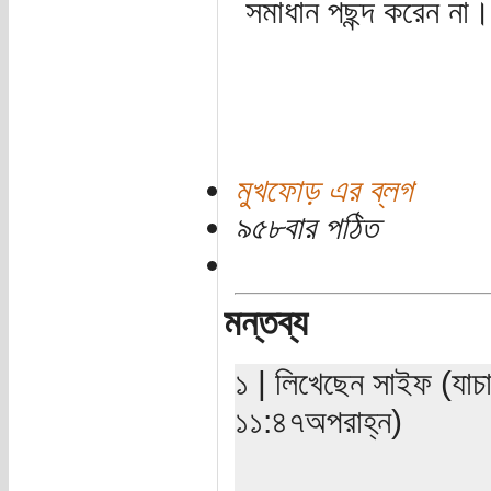
সমাধান পছন্দ করেন না।
মুখফোড় এর ব্লগ
৯৫৮বার পঠিত
মন্তব্য
১ | লিখেছেন সাইফ (যাচ
১১:৪৭অপরাহ্ন)