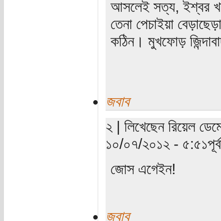
আসলেই সত্য, ইশ্বর খা
তেনা পেচাইয়া বেড়াছেড়া
কঠিন। মুখফোড় জিন্দাব
জবাব
২ | লিখেছেন রিয়েল ডেম
১০/০৭/২০১২ - ৫:৫১পূর্ব
জোস এগেইন!
জবাব