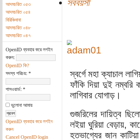
সববয়সী
আদমচরিত ০৫৩
আদমচরিত ০৫৪
বিরিঞ্চিবাবা
আদমচরিত ০৪৮
আদমচরিত ০৪৭
OpenID ব্যবহার করে লগইন
করুন:
OpenID কি?
স্বর্গে মহা ক্যাচাল লা
সদস্য পরিচয়:
*
ফাঁকি দিয়া দুই নম্বর
পাসওয়ার্ড:
*
লাগিবার যোগাড়।
ভুলোনা আমায়
গুজরিলের দায়িত্ব ছিল
OpenID ব্যবহার করে লগইন
লইয়া ঘুরিয়া বেড়ায়, কা
করুন
হতভাগ্যের জান কাটিয়
Cancel OpenID login