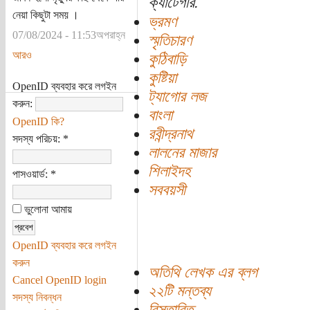
ক্যাটেগরি:
নেয়া কিছুটা সময় ।
ভ্রমণ
07/08/2024 - 11:53অপরাহ্ন
স্মৃতিচারণ
আরও
কুঠিবাড়ি
কুষ্টিয়া
OpenID ব্যবহার করে লগইন
ট্যাগোর লজ
করুন:
বাংলা
OpenID কি?
রবীন্দ্রনাথ
সদস্য পরিচয়:
*
লালনের মাজার
শিলাইদহ
পাসওয়ার্ড:
*
সববয়সী
ভুলোনা আমায়
OpenID ব্যবহার করে লগইন
করুন
অতিথি লেখক এর ব্লগ
Cancel OpenID login
২২টি মন্তব্য
সদস্য নিবন্ধন
বিস্তারিত...