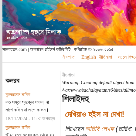
সচলায়তন.com | অনলাইন রাইটার্স কমিউনিটি | কপিরাইট © ২০০৬-২০১৫
নীড়পাতা
English
নীতিমালা
সচলে লিখত
নীড়পাতা
কলরব
Warning
:
Creating default object from
/var/www/sachalayatan/s6/sites/all/m
নুরুজ্জামান মানিক
শিলাইদহ
কত সস্তা স্বপ্নের দাফন, না
লাগে কফিন না লাগে কাফন।
দেখিয়াও হইল না দেখা!
18/11/2024 - 11:31অপরাহ্ন
নুরুজ্জামান মানিক
লিখেছেন
অতিথি লেখক
(তারিখ: 
জীবন হলো মৃত্যুর কাছ থেকে ধার