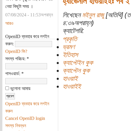
হ্যাভেনলি হাওয়াইইঃ পর্ব ২ 
নেয়া কিছুটা সময় ।
লিখেছেন
মইনুল রাজু
[অতিথি] (তা
07/08/2024 - 11:53অপরাহ্ন
৪:৩৯অপরাহ্ন)
আরও
ক্যাটেগরি:
OpenID ব্যবহার করে লগইন
প্রকৃতি
করুন:
ভ্রমণ
OpenID কি?
ইতিহাস
সদস্য পরিচয়:
*
ক্যাপ্টেইন কুক
ক্যাপ্টেন কুক
পাসওয়ার্ড:
*
হাওয়াই
হাওয়াইই
ভুলোনা আমায়
OpenID ব্যবহার করে লগইন
করুন
Cancel OpenID login
সদস্য নিবন্ধন