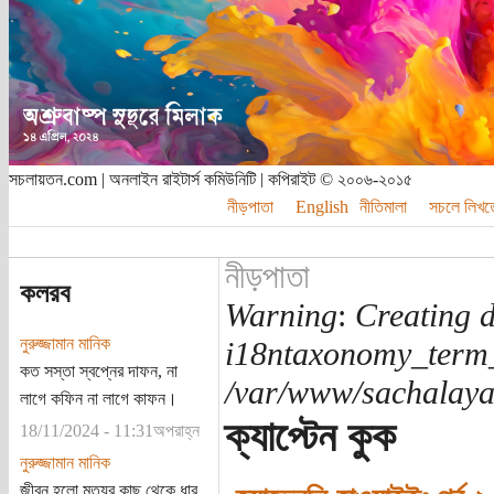
সচলায়তন.com | অনলাইন রাইটার্স কমিউনিটি | কপিরাইট © ২০০৬-২০১৫
নীড়পাতা
English
নীতিমালা
সচলে লিখত
নীড়পাতা
কলরব
Warning
:
Creating d
নুরুজ্জামান মানিক
i18ntaxonomy_term
কত সস্তা স্বপ্নের দাফন, না
/var/www/sachalayat
লাগে কফিন না লাগে কাফন।
ক্যাপ্টেন কুক
18/11/2024 - 11:31অপরাহ্ন
নুরুজ্জামান মানিক
জীবন হলো মৃত্যুর কাছ থেকে ধার