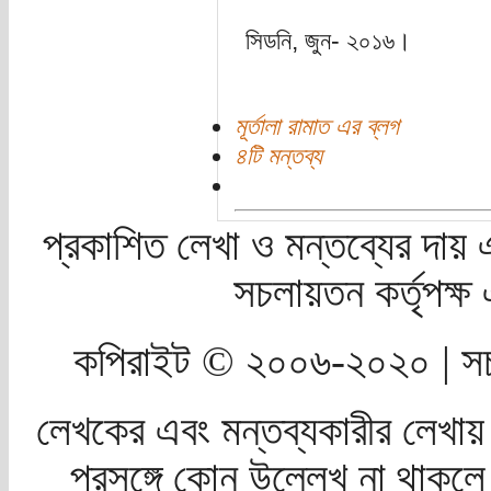
সিডনি, জুন- ২০১৬।
মূর্তালা রামাত এর ব্লগ
৪টি মন্তব্য
প্রকাশিত লেখা ও মন্তব্যের দায় 
সচলায়তন কর্তৃপক্
কপিরাইট © ২০০৬-২০২০ | সচ
লেখকের এবং মন্তব্যকারীর লেখায়
প্রসঙ্গে কোন উল্লেখ না থাকলে স