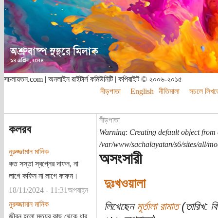
সচলায়তন.com | অনলাইন রাইটার্স কমিউনিটি | কপিরাইট © ২০০৬-২০১৫
নীড়পাতা
English
নীতিমালা
সচলে লিখত
নীড়পাতা
কলরব
Warning
:
Creating default object from
/var/www/sachalayatan/s6/sites/all/m
নুরুজ্জামান মানিক
অসংসারী
কত সস্তা স্বপ্নের দাফন, না
লাগে কফিন না লাগে কাফন।
দুঃখওয়ালা
18/11/2024 - 11:31অপরাহ্ন
নুরুজ্জামান মানিক
লিখেছেন
মূর্তালা রামাত
(তারিখ: বি
জীবন হলো মৃত্যুর কাছ থেকে ধার