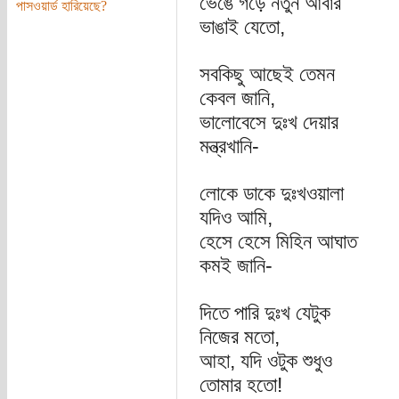
ভেঙে গড়ে নতুন আবার
পাসওয়ার্ড হারিয়েছে?
ভাঙাই যেতো,
সবকিছু আছেই তেমন
কেবল জানি,
ভালোবেসে দুঃখ দেয়ার
মন্ত্রখানি-
লোকে ডাকে দুঃখওয়ালা
যদিও আমি,
হেসে হেসে মিহিন আঘাত
কমই জানি-
দিতে পারি দুঃখ যেটুক
নিজের মতো,
আহা, যদি ওটুক শুধুও
তোমার হতো!