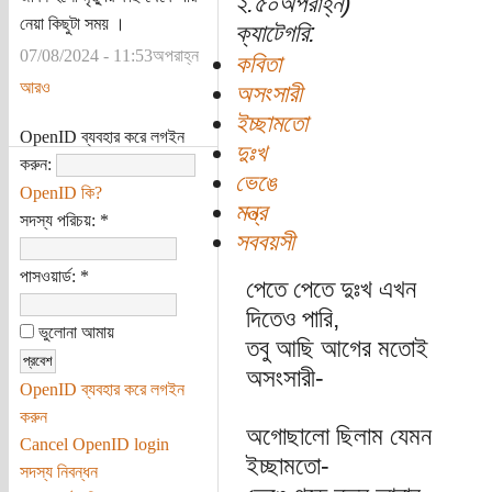
২:৫০অপরাহ্ন)
নেয়া কিছুটা সময় ।
ক্যাটেগরি:
07/08/2024 - 11:53অপরাহ্ন
কবিতা
আরও
অসংসারী
ইচ্ছামতো
OpenID ব্যবহার করে লগইন
দুঃখ
করুন:
ভেঙে
OpenID কি?
মন্ত্র
সদস্য পরিচয়:
*
সববয়সী
পাসওয়ার্ড:
*
পেতে পেতে দুঃখ এখন
দিতেও পারি,
ভুলোনা আমায়
তবু আছি আগের মতোই
অসংসারী-
OpenID ব্যবহার করে লগইন
করুন
অগোছালো ছিলাম যেমন
Cancel OpenID login
ইচ্ছামতো-
সদস্য নিবন্ধন