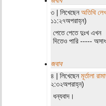
জবাব
৩ | লিখেছেন
অতিথি লে
১১:২৭অপরাহ্ন)
পেতে পেতে দুঃখ এখন
দিতেও পারি ----- অসা
জবাব
৪ | লিখেছেন
মূর্তালা রাম
২:৩২অপরাহ্ন)
ধন্যবাদ।