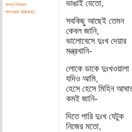
ভাঙাই যেতো,
সদস্য নিবন্ধন
পাসওয়ার্ড হারিয়েছে?
সবকিছু আছেই তেমন
কেবল জানি,
ভালোবেসে দুঃখ দেয়ার
মন্ত্রখানি-
লোকে ডাকে দুঃখওয়ালা
যদিও আমি,
হেসে হেসে মিহিন আঘা
কমই জানি-
দিতে পারি দুঃখ যেটুক
নিজের মতো,