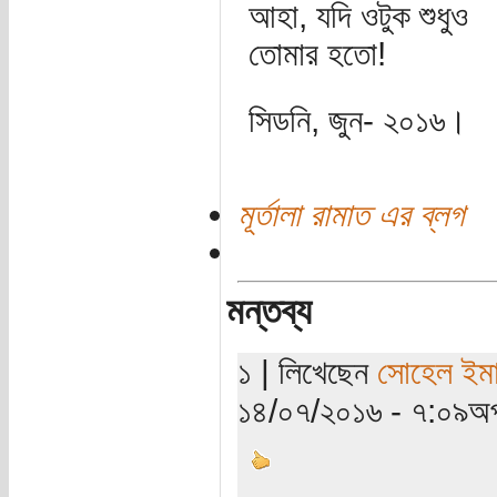
আহা, যদি ওটুক শুধুও
তোমার হতো!
সিডনি, জুন- ২০১৬।
মূর্তালা রামাত এর ব্লগ
মন্তব্য
১ | লিখেছেন
সোহেল ইম
১৪/০৭/২০১৬ - ৭:০৯অপ