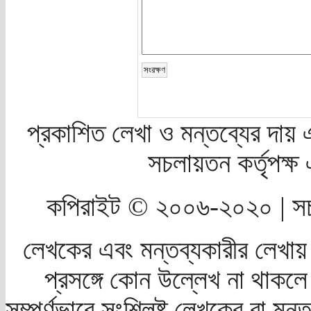
প্রকাশিত লেখা ও মন্তব্যের দায় 
সচলায়তন কর্তৃপক্
কপিরাইট © ২০০৬-২০২০ | সচ
লেখকের এবং মন্তব্যকারীর লেখায়
প্রসঙ্গে কোন উল্লেখ না থাকলে স
সম্পূর্ণভাবে সংশ্লিষ্ট লেখকের বা মন