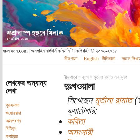
সচলায়তন.com | অনলাইন রাইটার্স কমিউনিটি | কপিরাইট © ২০০৬-২০১৫
নীড়পাতা
English
নীতিমালা
সচলে লিখত
নীড়পাতা
»
ব্লগ
»
মূর্তালা রামাত এর ব্লগ
লেখকের অন্যান্য
দুঃখওয়ালা
লেখা
লিখেছেন
মূর্তালা রামাত
(ত
পুরুষনামা
ক্যাটেগরি:
শুয়োরনামা
কবিতা
আত্মপ্রশ্ন
চিঠিযুগ
অসংসারী
কথাট্রয়