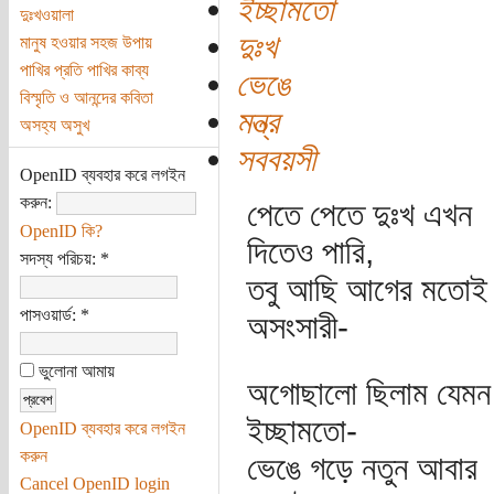
ইচ্ছামতো
দুঃখওয়ালা
দুঃখ
মানুষ হওয়ার সহজ উপায়
পাখির প্রতি পাখির কাব্য
ভেঙে
বিস্মৃতি ও আনন্দের কবিতা
মন্ত্র
অসহ্য অসুখ
সববয়সী
OpenID ব্যবহার করে লগইন
করুন:
পেতে পেতে দুঃখ এখন
OpenID কি?
দিতেও পারি,
সদস্য পরিচয়:
*
তবু আছি আগের মতোই
পাসওয়ার্ড:
*
অসংসারী-
ভুলোনা আমায়
অগোছালো ছিলাম যেমন
ইচ্ছামতো-
OpenID ব্যবহার করে লগইন
করুন
ভেঙে গড়ে নতুন আবার
Cancel OpenID login