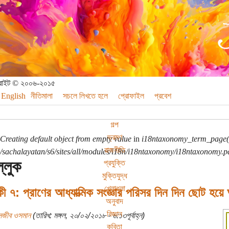
পিরাইট © ২০০৬-২০১৫
English
নীতিমালা
সচলে লিখতে হলে
প্রোফাইল
প্রবেশ
গল্প
ভ্রমণ
Creating default object from empty value
in
i18ntaxonomy_term_page(
রাজনীতি
sachalayatan/s6/sites/all/modules/i18n/i18ntaxonomy/i18ntaxonomy.p
্লুক
প্রযুক্তি
মুক্তিযুদ্ধ
খেলাধুলা
কী ৭: প্রাণের আধ্যাত্মিক সংজ্ঞার পরিসর দিন দিন ছোট হয়
অনুবাদ
বিজ্ঞান
সজীব ওসমান
(তারিখ: মঙ্গল, ২০/০২/২০১৮ - ৬:১৩পূর্বাহ্ন)
কবিতা