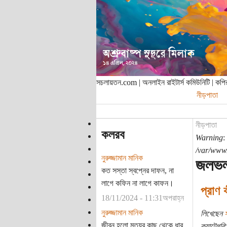
সচলায়তন.com | অনলাইন রাইটার্স কমিউনিটি | ক
নীড়পাতা
নীড়পাতা
কলরব
Warning
:
/var/www/
নুরুজ্জামান মানিক
জলভল
কত সস্তা স্বপ্নের দাফন, না
লাগে কফিন না লাগে কাফন।
প্রাণ 
18/11/2024 - 11:31অপরাহ্ন
নুরুজ্জামান মানিক
লিখেছেন
জীবন হলো মৃত্যুর কাছ থেকে ধার
ক্যাটেগরি: