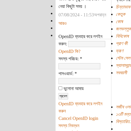
নেয়া কিছুটা সময় ।
চিন্তাভাবন
কেতুক
07/08/2024 - 11:53অপরাহ্ন
কোষ
আরও
জলভল্লুক
নিধিকোষ
OpenID ব্যবহার করে লগইন
প্রাণ কী
করুন:
ভ্রূণ
OpenID কি?
স্টেম সেল
সদস্য পরিচয়:
*
স্যালাম্যান্
সববয়সী
পাসওয়ার্ড:
*
ভুলোনা আমায়
OpenID ব্যবহার করে লগইন
সজীব ওসম
করুন
১৩টি মন্ত
Cancel OpenID login
বিস্তারিত.
সদস্য নিবন্ধন