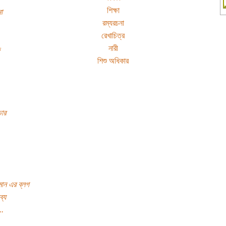
শিক্ষা
া
রম্যরচনা
রেখাচিত্র
নারী
শিশু অধিকার
ডার
ান এর ব্লগ
ব্য
..