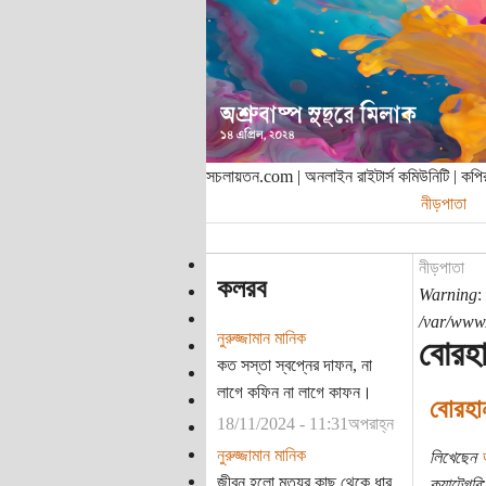
সচলায়তন.com | অনলাইন রাইটার্স কমিউনিটি | ক
নীড়পাতা
নীড়পাতা
কলরব
Warning
:
/var/www/
নুরুজ্জামান মানিক
বোরহা
কত সস্তা স্বপ্নের দাফন, না
লাগে কফিন না লাগে কাফন।
বোরহা
18/11/2024 - 11:31অপরাহ্ন
নুরুজ্জামান মানিক
লিখেছেন
জীবন হলো মৃত্যুর কাছ থেকে ধার
ক্যাটেগরি: