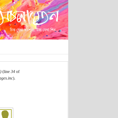
)
(line
34
of
ages.inc
).