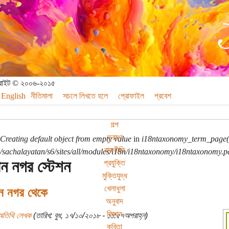
পিরাইট © ২০০৬-২০১৫
English
নীতিমালা
সচলে লিখতে হলে
প্রোফাইল
প্রবেশ
গল্প
ভ্রমণ
Creating default object from empty value
in
i18ntaxonomy_term_page(
রাজনীতি
sachalayatan/s6/sites/all/modules/i18n/i18ntaxonomy/i18ntaxonomy.p
ন নগর স্টেশন
প্রযুক্তি
মুক্তিযুদ্ধ
খেলাধুলা
ন নগর থেকে
অনুবাদ
বিজ্ঞান
অতিথি লেখক
(তারিখ: বুধ, ১৭/১০/২০১৮ - ১১:৫৭অপরাহ্ন)
কবিতা