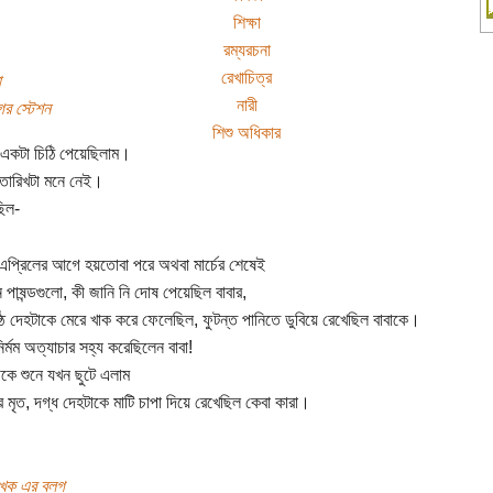
শিক্ষা
রম্যরচনা
রেখাচিত্র
া
নারী
র স্টেশন
শিশু অধিকার
 একটা চিঠি পেয়েছিলাম।
 তারিখটা মনে নেই।
িল-
এপ্রিলের আগে হয়তোবা পরে অথবা মার্চের শেষেই
ে পাষন্ডগুলো, কী জানি নি দোষ পেয়েছিল বাবার,
িষ্ঠ দেহটাকে মেরে খাক করে ফেলেছিল, ফুটন্ত পানিতে ডুবিয়ে রেখেছিল বাবাকে।
র্মম অত্যাচার সহ্য করেছিলেন বাবা!
কে শুনে যখন ছুটে এলাম
র মৃত, দগ্ধ দেহটাকে মাটি চাপা দিয়ে রেখেছিল কেবা কারা।
খক এর ব্লগ