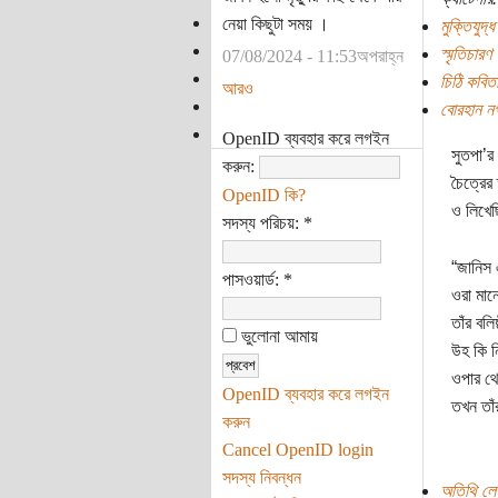
নেয়া কিছুটা সময় ।
মুক্তিযুদ্ধ
স্মৃতিচারণ
07/08/2024 - 11:53অপরাহ্ন
চিঠি কবিত
আরও
বোরহান নগ
OpenID ব্যবহার করে লগইন
সুতপা’র
করুন:
চৈত্রের
OpenID কি?
ও লিখেছ
সদস্য পরিচয়:
*
“জানিস 
পাসওয়ার্ড:
*
ওরা মান
তাঁর বল
ভুলোনা আমায়
উহ কি নি
ওপার থে
OpenID ব্যবহার করে লগইন
তখন তাঁ
করুন
Cancel OpenID login
সদস্য নিবন্ধন
অতিথি লে