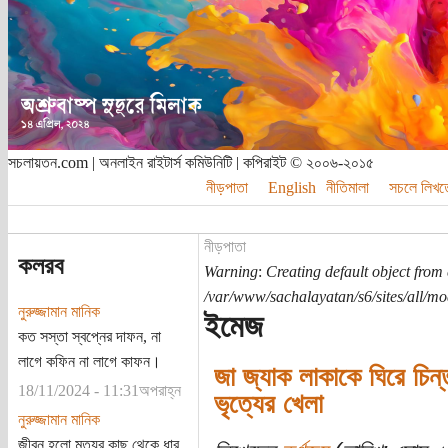
সচলায়তন.com | অনলাইন রাইটার্স কমিউনিটি | কপিরাইট © ২০০৬-২০১৫
নীড়পাতা
English
নীতিমালা
সচলে লিখত
নীড়পাতা
কলরব
Warning
:
Creating default object from
/var/www/sachalayatan/s6/sites/all/m
নুরুজ্জামান মানিক
ইমেজ
কত সস্তা স্বপ্নের দাফন, না
লাগে কফিন না লাগে কাফন।
জা জ্যাক লাকাকে ঘিরে চিন
18/11/2024 - 11:31অপরাহ্ন
ভৃত্যের খেলা
নুরুজ্জামান মানিক
জীবন হলো মৃত্যুর কাছ থেকে ধার