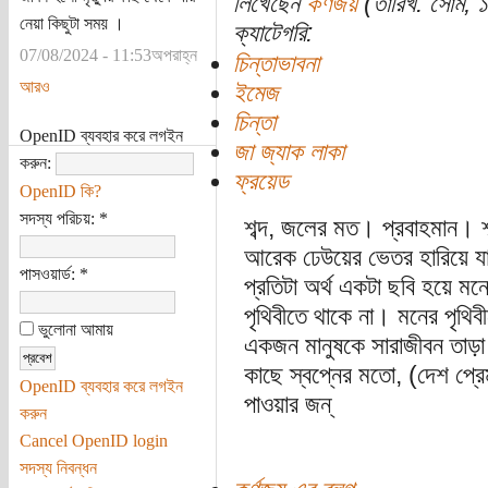
লিখেছেন
কর্ণজয়
(তারিখ: সোম, 
নেয়া কিছুটা সময় ।
ক্যাটেগরি:
07/08/2024 - 11:53অপরাহ্ন
চিন্তাভাবনা
আরও
ইমেজ
চিন্তা
OpenID ব্যবহার করে লগইন
জা জ্যাক লাকা
করুন:
ফ্রয়েড
OpenID কি?
সদস্য পরিচয়:
*
শব্দ, জলের মত। প্রবাহমান। শব
আরেক ঢেউয়ের ভেতর হারিয়ে য
পাসওয়ার্ড:
*
প্রতিটা অর্থ একটা ছবি হয়ে মন
পৃথিবীতে থাকে না। মনের পৃথিব
ভুলোনা আমায়
একজন মানুষকে সারাজীবন তাড়া
কাছে স্বপ্নের মতো, (দেশ প্রেম
OpenID ব্যবহার করে লগইন
পাওয়ার জন্
করুন
Cancel OpenID login
সদস্য নিবন্ধন