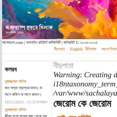
সচলায়তন.com | অনলাইন রাইটার্স কমিউনিটি | কপিরাইট © ২০০৬-২০১৫
নীড়পাতা
English
নীতিমালা
সচলে লিখত
নীড়পাতা
কলরব
Warning
:
Creating d
নুরুজ্জামান মানিক
i18ntaxonomy_term
কত সস্তা স্বপ্নের দাফন, না
/var/www/sachalayat
লাগে কফিন না লাগে কাফন।
জেরোম কে জেরোম
18/11/2024 - 11:31অপরাহ্ন
নুরুজ্জামান মানিক
জীবন হলো মৃত্যুর কাছ থেকে ধার