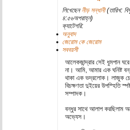
লিখেছেন
নীড় সন্ধানী
(তারিখ: বি
৪:৫৬অপরাহ্ন)
ক্যাটেগরি:
অনুবাদ
জেরোম কে জেরোম
সববয়সী
আলেকজান্দ্রার সেই ধুমপান ঘ
না। আমি, আমার এক ঘনিষ্ট বন্
থাকা এক ভদ্রলোক। লাজুক চে
বিচক্ষণতা দুইয়ের উপস্হিতি স্
সম্পাদক।
বন্ধুর সাথে আলাপ করছিলাম অ
অভ্যেস।