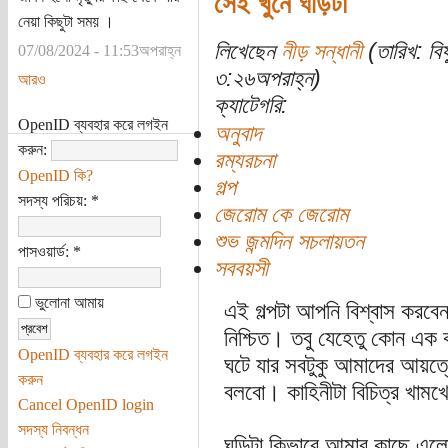
সেই খুনে ঘড়িটা
নেয়া কিছুটা সময় ।
লিখেছেন
নীড় সন্ধানী
(তারিখ: বি
07/08/2024 - 11:53অপরাহ্ন
৩:২৬অপরাহ্ন)
আরও
ক্যাটেগরি:
OpenID ব্যবহার করে লগইন
অনুবাদ
করুন:
রম্যরচনা
OpenID কি?
গল্প
সদস্য পরিচয়:
*
জেরোম কে জেরোম
শুভ জন্মদিন সচলায়তন
পাসওয়ার্ড:
*
সববয়সী
ভুলোনা আমায়
এই গল্পটা আপনি বিশ্বাস করবেন
নিশ্চিত। তবু যেহেতু কোন এক ক
OpenID ব্যবহার করে লগইন
ঘটে যার সবটুকু আমাদের আয়ত্
করুন
বলবো। কাহিনীটা বিচিত্র খামখে
Cancel OpenID login
সদস্য নিবন্ধন
ঘড়িটা কিভাবে আমার কাছে এলো