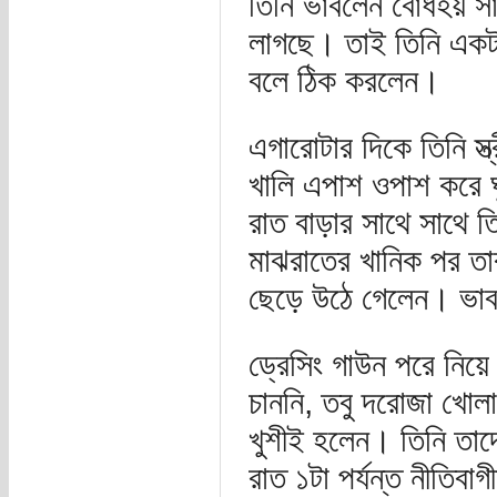
তিনি ভাবলেন বোধহয় সা
লাগছে। তাই তিনি একটা
বলে ঠিক করলেন।
এগারোটার দিকে তিনি স্ত
খালি এপাশ ওপাশ করে ঘু
রাত বাড়ার সাথে সাথে
মাঝরাতের খানিক পর তা
ছেড়ে উঠে গেলেন। ভাবল
ড্রেসিং গাউন পরে নিয়ে 
চাননি, তবু দরোজা খোলা
খুশীই হলেন। তিনি তাদে
রাত ১টা পর্যন্ত নীতিবা