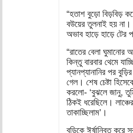
“হতাশ বুড়ো বিড়বিড় কর
বউয়ের তুলনাই হয় না। 
অভাব হাড়ে হাড়ে টের পা
“রাতের বেলা ঘুমানোর আগ
কিন্তু বারবার থেমে যাচ
প্যানপ্যানানির পর বুড়
গেল। শেষ চেষ্টা হিসেবে ব
করলো- ‘বুঝলে জানু, তুম
ঠিকই ধরেছিলে। লাঞ্চ
তাকাচ্ছিলাম’।
বুড়িকে ঈর্ষান্বিত করে স