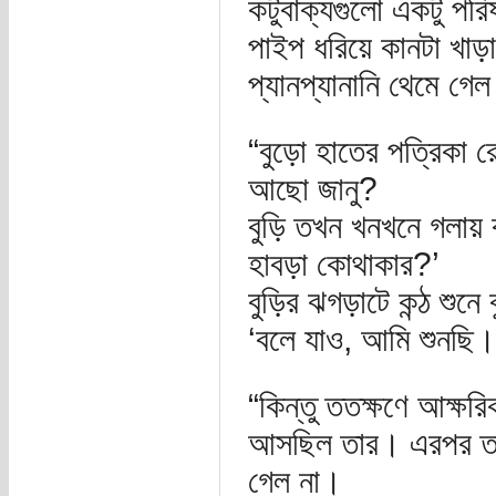
কটুবাক্যগুলো একটু পর
পাইপ ধরিয়ে কানটা খাড়া
প্যানপ্যানানি থেমে গে
“বুড়ো হাতের পত্রিকা রে
আছো জানু?
বুড়ি তখন খনখনে গলায় 
হাবড়া কোথাকার?’
বুড়ির ঝগড়াটে কন্ঠ শুনে
‘বলে যাও, আমি শুনছি
“কিন্তু ততক্ষণে আক্ষর
আসছিল তার। এরপর তার 
গেল না।