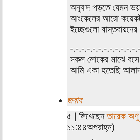
অনুবাদ পড়তে যেমন ভ
আংকেলের আরো কয়েকটা 
ইচ্ছেগুলো বাস্তবায়ন
‍‌-.-.-.-.-.-.-.-.-.-.-.-
সকল লোকের মাঝে বসে,
আমি একা হতেছি আলাদা
জবাব
৫ | লিখেছেন
তারেক অণু
১১:৪৪অপরাহ্ন)