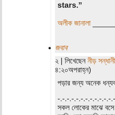
stars.”
অলীক জানালা
_____
জবাব
২ | লিখেছেন
নীড় সন্ধানী
৪:২০অপরাহ্ন)
পড়ার জন্য অনেক ধন্য
‍‌-.-.-.-.-.-.-.-.-.-.-.-
সকল লোকের মাঝে বসে,