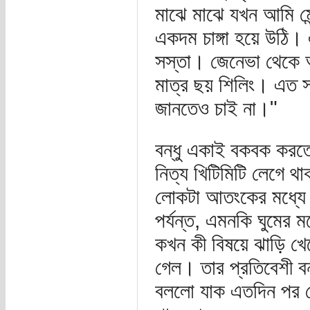
মাঝে মাঝে যখন আমি মে
একদম চাঙ্গা হয়ে উঠি।
সস্তা। জেনেভা থেকে 
মাত্র ছয় শিলিং। এত স
জানতেও চাই না।"
বন্ধু একাই বকবক করত
নিত্য খিটিমিটি লেগে থ
লোকটা আতংকের মধ্যে
পর্যন্ত, এমনকি ঘুমের
কখন কী বিষয়ে ঝাড়ি খে
গেল। তার প্রতিবেশী ব
বললো যাক এতদিন পর বে