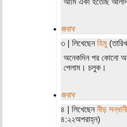
আমি একা হতেছি আলাদা
জবাব
৩ | লিখেছেন
হিমু
(তারিখ
অনেকদিন পর কোনো অনূদ
পেলাম। চলুক।
জবাব
৪ | লিখেছেন
নীড় সন্ধান
৪:২২অপরাহ্ন)