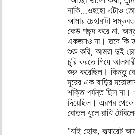
“আচ্ছা ভালো কথা, তুম
নাকি...ওহহো এটাও তোমা
আমার চেহারাটা সম্ভবত 
কেউ পছন্দ করে না, অন
একজনও না। তবে কি জা
শুরু করি, আমরা দুই চ
চুরি করতে গিয়ে আলমারী
শুরু করেছিল। কিন্তু 
দূরের এক বাড়ির দরোজা
শক্তি পর্যন্ত ছিল না।
দিয়েছিল। এরপর থেকে 
বোতল খুলে রাখি টেবিল
"যাই হোক, ক্ল্যারেট 