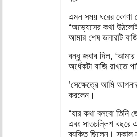
এমন সময় ঘরের কোণা থে
“অভ্যেসের কথা উঠলোই
আমার শেষ ডলারটি বাজি
বন্ধু জবাব দিল, ‘আমা
অর্ধেকটা বাজি রাখতে প
‘সেক্ষেত্রে আমি আপনা
করলেন।
“যার কথা বলবো তিনি জে
এবং সাতচল্লিশ বছরে এ
ব্যক্তি ছিলেন। সকাল ন