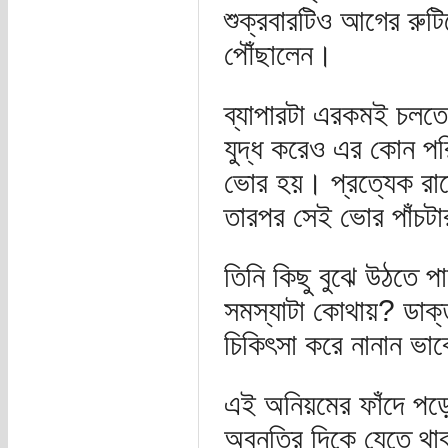
শুক্রবারটিও আগের রুট
পৌঁছালেন।
ব্যাপারটা এরকমই চলতে
যুদ্ধ করেও এর কোন পর
ভোর হয়। প্রত্যেক রাত
তারপর সেই ভোর পাঁচটা
তিনি কিছু বুঝে উঠতে 
সমস্যাটা কোথায়? ডাক্তা
চিকিৎসা করে নানান ভা
এই অনিয়মের ফাঁদে পড়ে ব
অবনতির দিকে যেতে থা