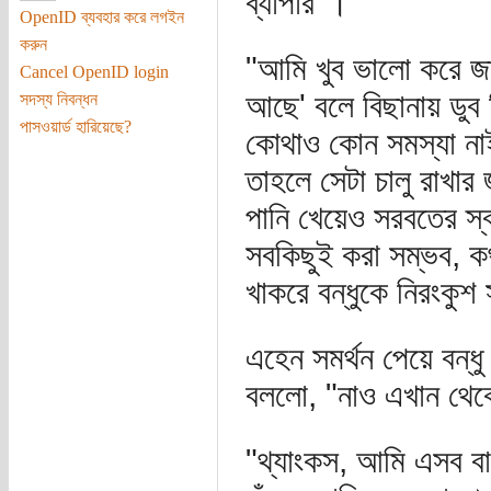
ব্যাপার"।
OpenID ব্যবহার করে লগইন
করুন
"আমি খুব ভালো করে জ
Cancel OpenID login
আছে' বলে বিছানায় ডুব 
সদস্য নিবন্ধন
পাসওয়ার্ড হারিয়েছে?
কোথাও কোন সমস্যা না
তাহলে সেটা চালু রাখার
পানি খেয়েও সরবতের স
সবকিছুই করা সম্ভব, ক
খাকরে বন্ধুকে নিরংকু
এহেন সমর্থন পেয়ে বন্ধ
বললো, "নাও এখান থেক
"থ্যাংকস, আমি এসব বা