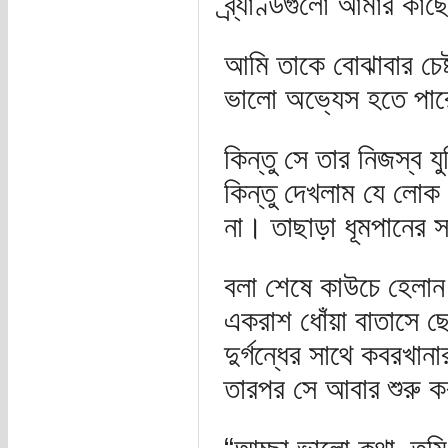
ব্র্যাণ্ডগুলো আমার কা
আমি তাকে বোঝাবার চেষ্
ভালো অভ্যেস হতে পার
কিন্তু সে তার নিজস্ব
কিন্তু দেখলাম যে লোক 
না। তাছাড়া ধূমপানের 
বলা শেষে কাউচে হেলান
একরাশ ধোঁয়া বাতাসে ছে
দুর্গন্ধের সাথে কবরখা
তারপর সে আবার শুরু 