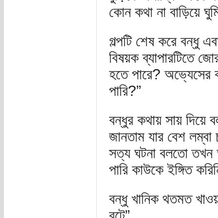
কোন কথা না বাড়িয়ে ঘ
গল্পটি শেষ করে বন্ধু
বিষয়ক ব্যাপারটিতে জো
হতে পারে? অভ্যেসের 
পারি?”
বন্ধুর কথায় সায় দিয়
জানতাম যার বেশ লম্বা 
সত্য ঘটনা বলতো তখন
পারি কাউকে ইঙ্গিত কর
বন্ধু খানিক থতমত খা
বটে”