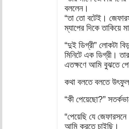
বললেন।
“তা তো বটেই। জেফারসন
ম্যাপের দিকে তাকিয়ে 
“দুই ডিগ্রী” লোকটা ব
মিনিটে এক ডিগ্রী। তা
এতক্ষণে আমি বুঝতে পে
কথা বলতে বলতে উৎফুল্
“কী পেয়েছো?” সতর্কভাব
“পেয়েছি যে জেফারসনে
আমি করতে চাইছি।