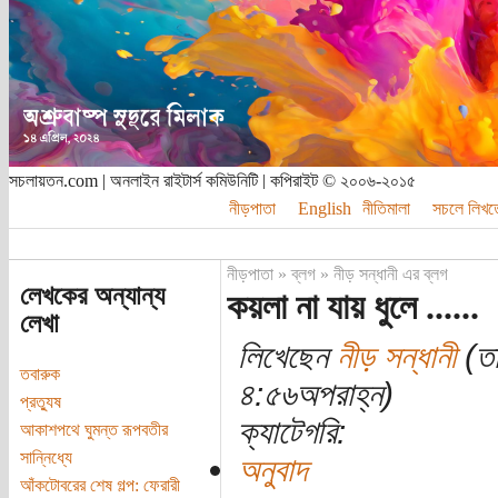
সচলায়তন.com | অনলাইন রাইটার্স কমিউনিটি | কপিরাইট © ২০০৬-২০১৫
নীড়পাতা
English
নীতিমালা
সচলে লিখত
নীড়পাতা
»
ব্লগ
»
নীড় সন্ধানী এর ব্লগ
লেখকের অন্যান্য
কয়লা না যায় ধুলে ......
লেখা
লিখেছেন
নীড় সন্ধানী
(তা
তবারুক
৪:৫৬অপরাহ্ন)
প্রত্যুষ
ক্যাটেগরি:
আকাশপথে ঘুমন্ত রূপবতীর
সান্নিধ্যে
অনুবাদ
আঁকটোবরের শেষ গল্প: ফেরারী