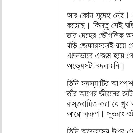
আর কোন সন্দেহ নেই। 
করেছে। কিন্তু সেই ঘড়
তার দেহের ভৌগলিক অবস
ঘড়ি জেফারসনেই রয়ে গে
এমনভাবে একাত্ম হয়ে গে
অভ্যেসটা বদলায়নি।
তিনি সমস্যাটির আগপাশ 
তাঁর আগের জীবনের রুট
বাস্তবায়িত করা যে খুব
আরো করুণ। সুতরাং ওট
তিনি অভ্যেসের উপর এত