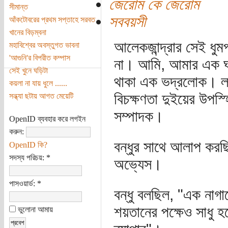
জেরোম কে জেরোম
সীমান্ত
সববয়সী
আঁকটোবরের প্রথম সপ্তাহে সরবত
খানের বিড়ম্বনা
আলেকজান্দ্রার সেই ধু
মহাবিশ্বের অবস্তুগত ভাবনা
'আগুনি'র বিপরীত কম্পাস
না। আমি, আমার এক ঘনি
সেই খুনে ঘড়িটা
থাকা এক ভদ্রলোক। লা
কয়লা না যায় ধুলে ......
বিচক্ষণতা দুইয়ের উপস্
সন্ধ্যা ছটায় আগত মেয়েটি
সম্পাদক।
OpenID ব্যবহার করে লগইন
করুন:
বন্ধুর সাথে আলাপ করছ
OpenID কি?
সদস্য পরিচয়:
*
অভ্যেস।
পাসওয়ার্ড:
*
বন্ধু বলছিল, "এক নাগ
শয়তানের পক্ষেও সাধু 
ভুলোনা আমায়