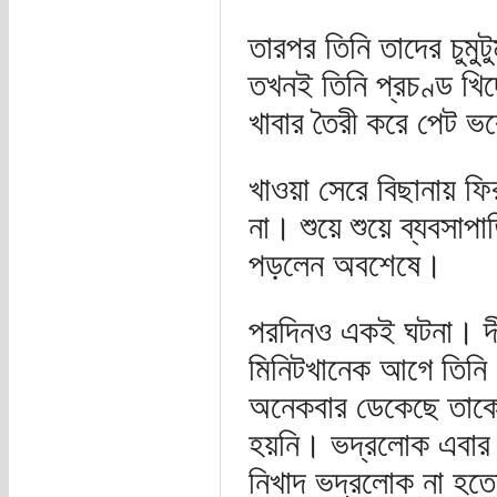
তারপর তিনি তাদের চুমু
তখনই তিনি প্রচণ্ড খি
খাবার তৈরী করে পেট ভ
খাওয়া সেরে বিছানায় ফ
না। শুয়ে শুয়ে ব্যবসাপ
পড়লেন অবশেষে।
পরদিনও একই ঘটনা। দীর্
মিনিটখানেক আগে তিনি জ
অনেকবার ডেকেছে তাকে,
হয়নি। ভদ্রলোক এবার 
নিখাদ ভদ্রলোক না হতে