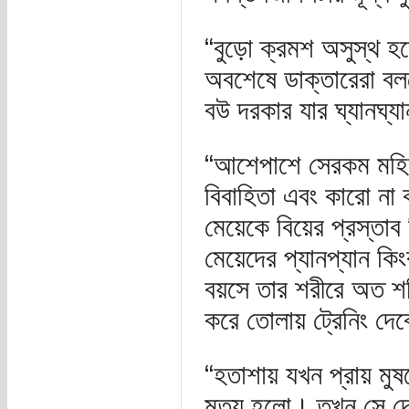
“বুড়ো ক্রমশ অসুস্থ হ
অবশেষে ডাক্তারেরা বল
বউ দরকার যার ঘ্যানঘ্য
“আশেপাশে সেরকম মহিল
বিবাহিতা এবং কারো না
মেয়েকে বিয়ের প্রস্তাব
মেয়েদের প্যানপ্যান কি
বয়সে তার শরীরে অত শক্ত
করে তোলায় ট্রেনিং দে
“হতাশায় যখন প্রায় মু
মৃত্যু হলো। তখন সে দের