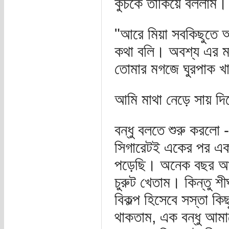
কুঁচকে তাকিয়ে বললাম।
"আরে মিয়া সবকিছুতে অ
কথা বলি। অবশ্য এর ম
তোমার মগজে ঘুরপাক 
আমি মাথা নেড়ে সায় দিয়
বন্ধু বলতে শুরু করল
সিগারেটই একের পর এক
পড়েছি। অনেক বছর আগে
চুরুট খেতাম। কিন্তু শ
বিকল্প হিসেবে সস্তা ক
থাকতাম, এক বন্ধু আম