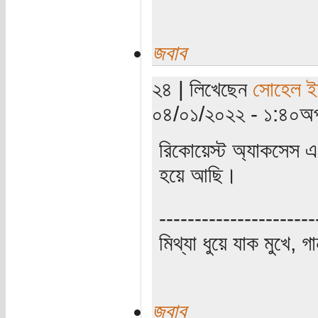
জবাব
২৪ | লিখেছেন
সোহেল ই
০৪/০১/২০২২ - ১:৪০অপ
রিকোয়েস্ট অ্যাকসেস এ 
হয়ে আছি।
----------------------
মিথ্যা ধুয়ে যাক মুখে, গ
জবাব