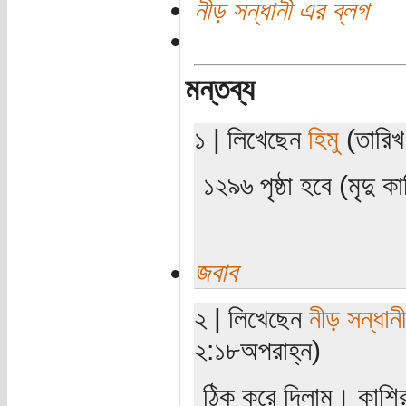
নীড় সন্ধানী এর ব্লগ
মন্তব্য
১ | লিখেছেন
হিমু
(তারিখ
১২৯৬ পৃষ্ঠা হবে (মৃদু ক
জবাব
২ | লিখেছেন
নীড় সন্ধানী
২:১৮অপরাহ্ন)
ঠিক করে দিলাম। কাশি