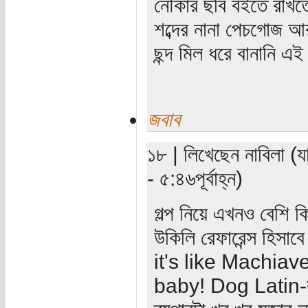
নৌকার ছবি বইতে রাখতে
শব্দের নানা পেচগোজ আর
ছন্দ মিল ধরে বানানি 
জবাব
১৮ | লিখেছেন নাবিলা (য
- ৫:৪৬পূর্বাহ্ন)
গল্প নিয়ে এখনও বেশি
উকিলি রেফারেন্স হিসাব
it's like Machia
baby! Dog Latin-