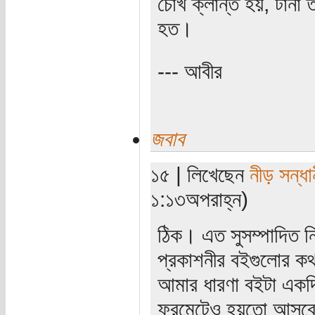
চোখ ক্লান্ত হয়, টানা
হত।
--- আবীর
জবাব
১৫ | লিখেছেন
নীড় সন্ধা
১:১৩অপরাহ্ন)
ঠিক। এত সুসম্পাদিত নি
প্রকাশনীর বইগুলোর কথ
আমার ধারণা বইটা একদ
ফরমেটেও হয়তো আসবে।