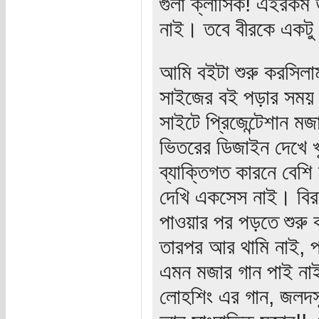
গুলা ক্লাসিক! এইরকম
নাই। তবে বীরকে একট
আমি বইটা শুরু করসিলাম
সাইজের বই পড়ার সময় আ
সাইটে প্রিজেন্টেশান মজ
ভিতরের ডিজাইন দেখে খু
ব্যাক্তিগত কারনে বেশ
দেখি একসেস নাই। বির
পাওয়ার পর পড়তে শুরু 
তারপর আর থামি নাই, প
এমন মজার গান পাই নাই
লোহশিং এর গান, জলদস্