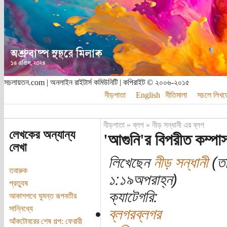
সচলায়তন.com | অনলাইন রাইটার্স কমিউনিটি | কপিরাইট © ২০০৬-২০১৫
নীড়পাতা
English
নীতিমালা
সচলে লিখত
নীড়পাতা
»
ব্লগ
»
নীড় সন্ধানী এর ব্লগ
লেখকের অন্যান্য
'আগুনি'র বিপরীত কম্পা
লেখা
লিখেছেন
নীড় সন্ধানী
(তা
তবারুক
১:১৯অপরাহ্ন)
প্রত্যুষ
ক্যাটেগরি:
আকাশপথে ঘুমন্ত রূপবতীর
সান্নিধ্যে
ব্লগরব্লগর
আঁকটোবরের শেষ গল্প: ফেরারী