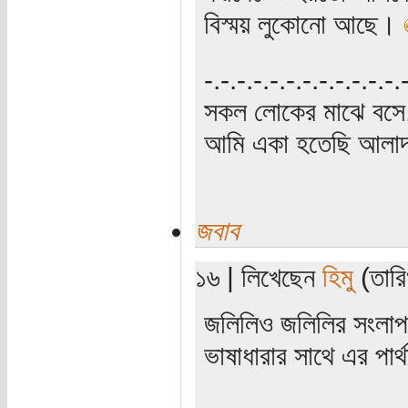
বিস্ময় লুকোনো আছে।
‍‌-.-.-.-.-.-.-.-.-.-.-.-
সকল লোকের মাঝে বসে,
আমি একা হতেছি আলাদা
জবাব
১৬ | লিখেছেন
হিমু
(তারি
জলিলিও জলিলির সংলাপ 
ভাষাধারার সাথে এর পার্