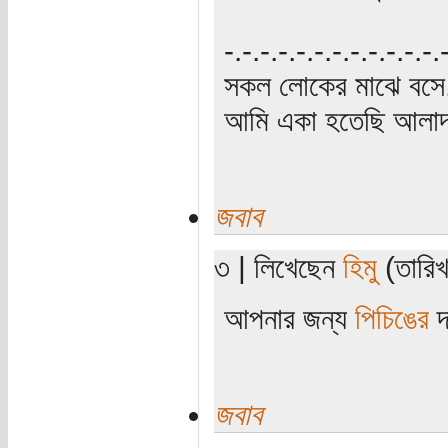
‍‌-.-.-.-.-.-.-.-.-.-.-.-
সকল লোকের মাঝে বসে,
আমি একা হতেছি আলাদা
জবাব
৩ | লিখেছেন
হিমু
(তারিখ
আপনার জন্য
পিচিঙের
দ
জবাব