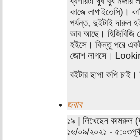
ব্যপারটা খুব খুব মজার ল
কাজে লাগাইতেসি)। কাঠ
পর্যন্ত, দুইটাই দারুন 
ভাব আছে। হিজিবিজি দ
হইসে। কিন্তু পরে একট
জোশ লাগসে। Looki
বইটার ছাপা কপি চাই। 
জবাব
১৯ | লিখেছেন কামরুল (যা
১৬/০৯/২০২১ - ৫:০৩পূর্ব