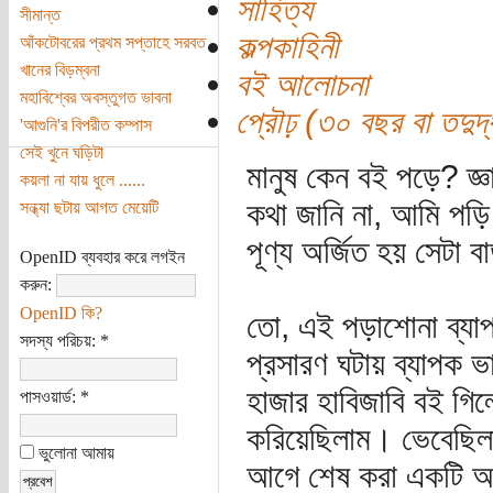
সাহিত্য
সীমান্ত
কল্পকাহিনী
আঁকটোবরের প্রথম সপ্তাহে সরবত
খানের বিড়ম্বনা
বই আলোচনা
মহাবিশ্বের অবস্তুগত ভাবনা
প্রৌঢ় (৩০ বছর বা তদুর্দ্
'আগুনি'র বিপরীত কম্পাস
সেই খুনে ঘড়িটা
মানুষ কেন বই পড়ে? জ্ঞ
কয়লা না যায় ধুলে ......
কথা জানি না, আমি পড়ি আ
সন্ধ্যা ছটায় আগত মেয়েটি
পূণ্য অর্জিত হয় সেটা 
OpenID ব্যবহার করে লগইন
করুন:
OpenID কি?
তো, এই পড়াশোনা ব্যাপার
সদস্য পরিচয়:
*
প্রসারণ ঘটায় ব্যাপক
হাজার হাবিজাবি বই গিল
পাসওয়ার্ড:
*
করিয়েছিলাম। ভেবেছিলা
ভুলোনা আমায়
আগে শেষ করা একটি অভ