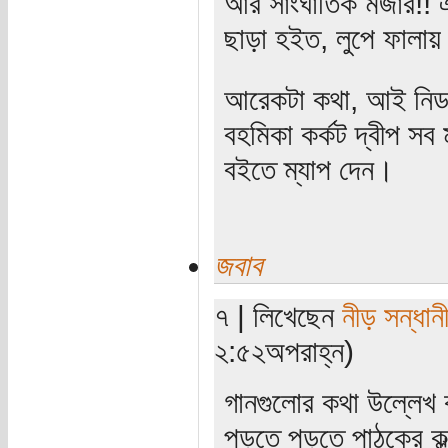
আর সাংঘাতিক মজার!! এ
ছাড়া হইত, লুপে ফালায়
আরেকটা কথা, আই নিড 
বহমিকা কর্কট দ্বীপ সব
বইতে ম্যাপ দেন।
জবাব
৭ | লিখেছেন
নীড় সন্ধান
২:৫২অপরাহ্ন)
গানগুলোর কথা উল্লেখ
পড়তে পড়তে পাঠকের কল্