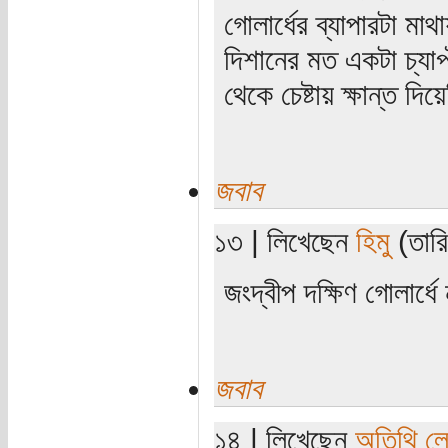
গোলার্ধের ব্যাপারটা ম
দিশানের মত একটা চ্যাপ
থেকে চেষ্টায় ক্ষান্ত দি
জবাব
১৩ | লিখেছেন
হিমু
(তারি
জংদ্বীপ দক্ষিণ গোলার্ধে
জবাব
১৪ | লিখেছেন
অতিথি ল