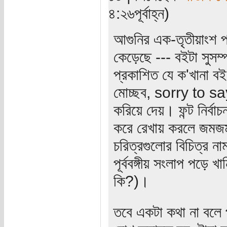
৪:২৬পূর্বাহ্ন)
আগুনির এক-তৃতীয়াংশ প
কেড়েছে --- বইটা সুসম
প্রকাশিত যে ক'খানা ব
মোচ্ছব, sorry to say
করিয়ে দেয়। ফন্ট নির্
করে রেখায় করলে জমজম
চরিত্রগুলোর বিচিত্র 
পূর্ববঙ্গীয় সংলাপ পড়ে খ
কি?)।
তবে একটা কথা না বলে 