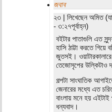
জবাব
২৩ | লিখেছেন অমিত (যা
- ৩:২৭পূর্বাহ্ন)
বইটার পাতাগুলি এত সুন্
হাসি ঠাট্টা করতে গিয়ে
জুতসই। ওয়াটারকালারে
তেজোসৃপের উল্কিটাও দ
গল্পটা সাংঘাতিক আগাই
জেনারের মধ্যে এত চর
বাংলায় মনে হয় এইটাই প
ধন্যবাদ।