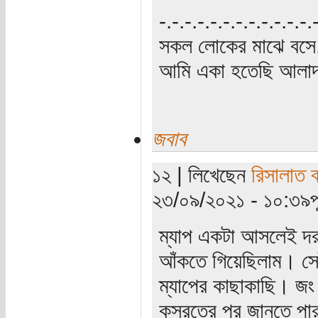
‍‌-.-.-.-.-.-.-.-.-.-.-.-
সকল লোকের মাঝে বসে,
আমি একা হতেছি আলাদা
জবাব
১২ | লিখেছেন
রিসালাত ব
২৩/০৯/২০২১ - ১০:৩৯পূর্
ম্যাপ একটা আসলেই দরক
আঁকতে গিয়েছিলাম। সেট
ম্যাপের কাছাকাছি। জং
কসরতের পর জানতে পারল