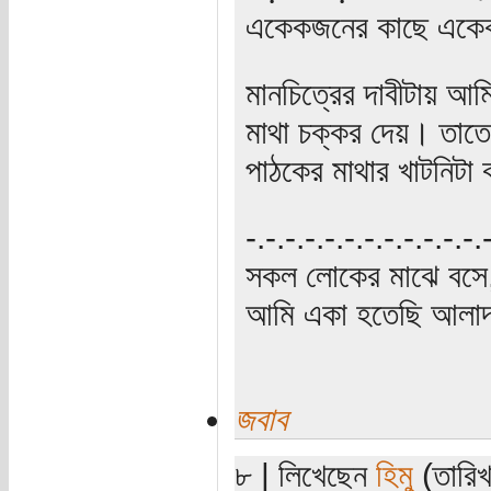
একেকজনের কাছে একেক
মানচিত্রের দাবীটায় আ
মাথা চক্কর দেয়। তাতে
পাঠকের মাথার খাটনিটা
‍‌-.-.-.-.-.-.-.-.-.-.-.-
সকল লোকের মাঝে বসে,
আমি একা হতেছি আলাদা
জবাব
৮ | লিখেছেন
হিমু
(তারিখ