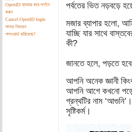
পর্বতের ভিত নড়বড়ে হ
OpenID ব্যবহার করে লগইন
করুন
Cancel OpenID login
মজার ব্যাপার হলো, আ
সদস্য নিবন্ধন
যাচ্ছি যার সাথে বাস্ত
পাসওয়ার্ড হারিয়েছে?
কী?
জানতে হলে, পড়তে হব
আপনি অনেক জ্ঞানী কিংব
আপনি আগে কখনো পড়েন
গ্রন্থটির নাম ‘আগুনি’
সৃষ্টিকর্ম।