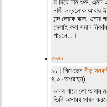
ম দিয়ে নাম শুরু, এম
নামী ভদ্রলোক আবার ঈ
মন্দ লোকে বলে, ওনার গা
সেলাই করা সমান নিরর্
পারলে...।
জবাব
১১ | লিখেছেন
নীড় সন্ধা
৪:০৮অপরাহ্ন)
ওনার গানে তো আবার ম
তিনি অসাধ্য সাধন করত