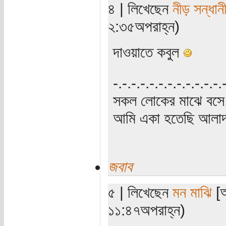
৪ | লিখেছেন
নীড় সন্ধান
২:৩৫অপরাহ্ন)
দাওয়াতে কবুল
‍‌-.-.-.-.-.-.-.-.-.-.-.-
সকল লোকের মাঝে বসে,
আমি একা হতেছি আলাদা
জবাব
৫ | লিখেছেন
মন মাঝি
[অ
১১:৪৭অপরাহ্ন)