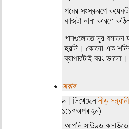
পরের সংস্করণে কয়েকটা
কাজটা নানা কারণে কঠ
গানগুলোতে সুর বসানো 
হয়নি। কোনো এক শনিব
ব্যাপারটাই বরং ভালো।
জবাব
৯ | লিখেছেন
নীড় সন্ধানী
১:১৭অপরাহ্ন)
আপনি সাউণ্ড ক্লাউডে 