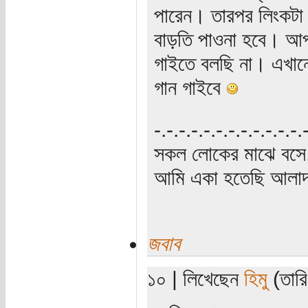
পারেন। তারপর লিংকটা
বাড়তি পাওনা হবে। আ
গাইতে বলছি না। এখানে
গান গাইবে
‍‌-.-.-.-.-.-.-.-.-.-.-.-
সকল লোকের মাঝে বসে,
আমি একা হতেছি আলাদা
জবাব
১০ | লিখেছেন
হিমু
(তারি