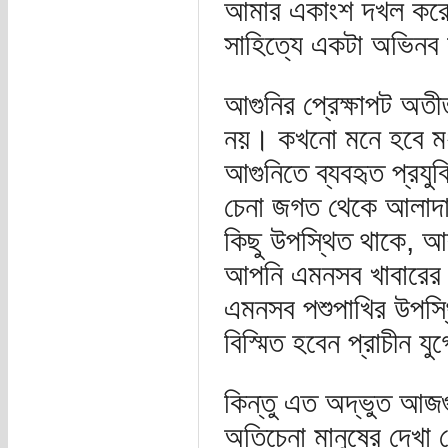
আমার একাংশ দখল করে 
সাহিত্যে একটা অভিনব
আগুনির প্রেক্ষাপট অত
নয়। কখনো মনে হবে মধ
আগুনিতে ব্যবহৃত প্রযু
চেনা জগত থেকে আলাদ
কিছু উপস্থিত থাকে, আ
আপনি এমনসব খাবারের 
এমনসব পশুপাখির উপস
বিস্মিত হবেন প্রাচীন যু
কিন্তু এত অদ্ভুত আজগ
অতিচেনা মানুষের দেখা