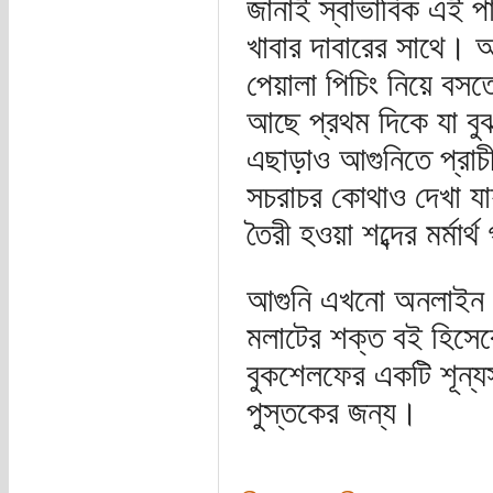
জানাই স্বাভাবিক এই প
খাবার দাবারের সাথে।
পেয়ালা পিচিং নিয়ে বস
আছে প্রথম দিকে যা বু
এছাড়াও আগুনিতে প্রাচী
সচরাচর কোথাও দেখা যা
তৈরী হওয়া শব্দের মর্মা
আগুনি এখনো অনলাইন 
মলাটের শক্ত বই হিসেব
বুকশেলফের একটি শূন্যস
পুস্তকের জন্য।