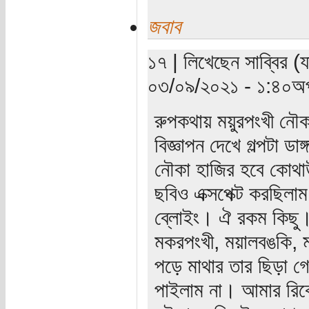
জবাব
১৭ | লিখেছেন সাব্বির (য
০৩/০৯/২০২১ - ১:৪০অপ
রুপকথায় ময়ুরপংখী নৌক
বিজ্ঞাপন দেখে গল্পটা ডা
নৌকা হাজির হবে কোথাউ
ছবিও এক্সপেক্ট করছিলাম
ব্লোইং। ঐ রকম কিছু।
মকরপংখী, ময়ালবঙকি, 
পড়ে মাথার তার ছিড়া গ
পাইলাম না। আমার রিকো