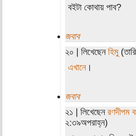
বইটা কোথায় পাব?
জবাব
২০ | লিখেছেন
হিমু
(তারি
এখানে
।
জবাব
২১ | লিখেছেন
রণদীপম ব
২:৩৯অপরাহ্ন)