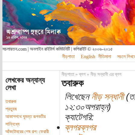
সচলায়তন.com | অনলাইন রাইটার্স কমিউনিটি | কপিরাইট © ২০০৬-২০১৫
নীড়পাতা
English
নীতিমালা
সচলে লিখত
নীড়পাতা
»
ব্লগ
»
নীড় সন্ধানী এর ব্লগ
লেখকের অন্যান্য
তবারুক
লেখা
লিখেছেন
নীড় সন্ধানী
(তা
তবারুক
১২:৩০অপরাহ্ন)
প্রত্যুষ
ক্যাটেগরি:
আকাশপথে ঘুমন্ত রূপবতীর
সান্নিধ্যে
ব্লগরব্লগর
আঁকটোবরের শেষ গল্প: ফেরারী