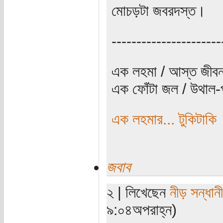
মোচড়টা জবরদস্ত।
----------------------
এক লহমা / আস্ত জীবন
এক ফোঁটা জল / উথাল-প
এক লহমার... টুকিটাকি
জবাব
২ | লিখেছেন
নীড় সন্ধানী
৯:০৪অপরাহ্ন)