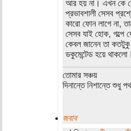
আর হয় না। এখন কে ক
প্রভাবশালী সেসব প্রশ্ন
কারো ফোন লাগে না, ত
সেসব যাই হোক, গল্পে য
কেবল জানেন তা কতটুকু
ডকুমেন্টেড হয়ে থাকলো
তোমার সঞ্চয়
দিনান্তে নিশান্তে শুধু 
জবাব