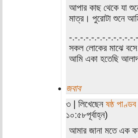
আপার কাছ থেকে যা শু
মাত্র। পুরোটা শুনে আ
‍‌-.-.-.-.-.-.-.-.-.-.-.-
সকল লোকের মাঝে বসে,
আমি একা হতেছি আলাদা
জবাব
৩ | লিখেছেন
ষষ্ঠ পাণ্ডব
১০:৫৮পূর্বাহ্ন)
আমার জানা মতে এক ক