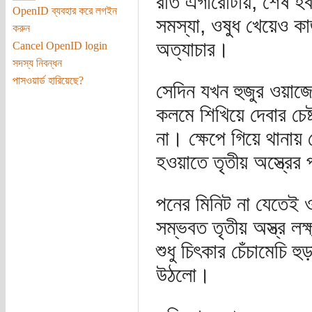
রাত এগারোটায়, শেষ হব
OpenID ব্যবহার করে লগইন
সমস্যা, ওষুধ খেয়েও ক
করুন
অত্যাচার।
Cancel OpenID login
সদস্য নিবন্ধন
পাসওয়ার্ড হারিয়েছে?
সেদিন যখন হুজুর ওয়াজে
কলমে শিখিয়ে দেবার চে
না। ক্ষেপে গিয়ে থান
হওয়াতে তৃতীয় অস্ত্রের
পনের মিনিট না যেতেই 
সম্ভবত তৃতীয় অস্ত্র 
শুধু চিৎকার চেঁচামেচি
উঠলো।