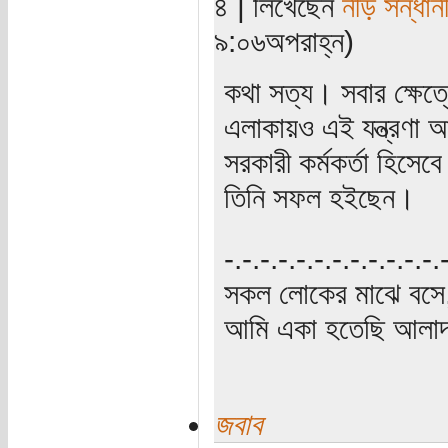
৪ | লিখেছেন
নীড় সন্ধান
৯:০৬অপরাহ্ন)
কথা সত্য। সবার ক্ষে
এলাকায়ও এই যন্ত্রণা 
সরকারী কর্মকর্তা হিস
তিনি সফল হইছেন।
‍‌-.-.-.-.-.-.-.-.-.-.-.-
সকল লোকের মাঝে বসে,
আমি একা হতেছি আলাদা
জবাব