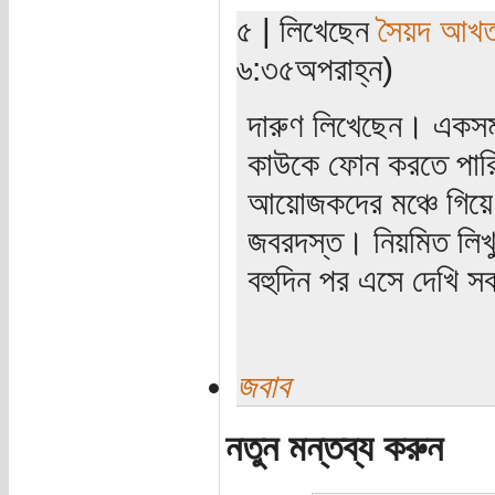
৫ | লিখেছেন
সৈয়দ আখতা
৬:৩৫অপরাহ্ন)
দারুণ লিখেছেন। একস
কাউকে ফোন করতে পারি
আয়োজকদের মঞ্চে গিয়ে 
জবরদস্ত। নিয়মিত লিখ
বহুদিন পর এসে দেখি 
জবাব
নতুন মন্তব্য করুন