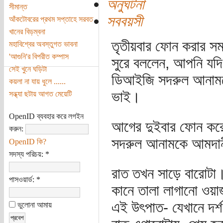
অনুঘটনা
সীমান্ত
সববয়সী
আঁকটোবরের প্রথম সপ্তাহে সরবত
খানের বিড়ম্বনা
তৃতীয়বার ফোন করার সময়
মহাবিশ্বের অবস্তুগত ভাবনা
'আগুনি'র বিপরীত কম্পাস
সুরে বললেন, আপনি যদি 
সেই খুনে ঘড়িটা
ডিআইজি সদরুল আনামক
কয়লা না যায় ধুলে ......
ভাই।
সন্ধ্যা ছটায় আগত মেয়েটি
OpenID ব্যবহার করে লগইন
আগের দুইবার ফোন করে
করুন:
সদরুল আনামকে আমদা
OpenID কি?
সদস্য পরিচয়:
*
রাত তখন সাড়ে বারোটা
পাসওয়ার্ড:
*
কানে তালা লাগানো ওয়াজ
এই উৎপাত- যেখানে দর্
ভুলোনা আমায়