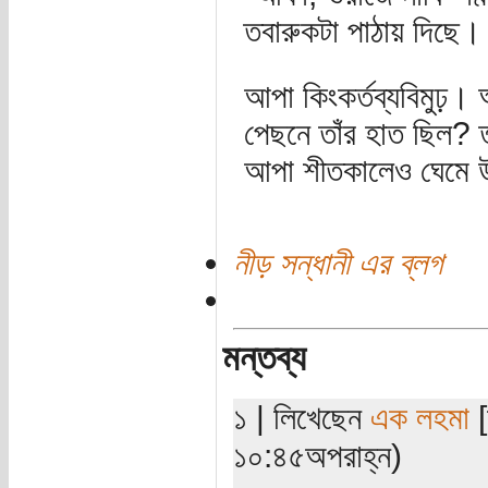
তবারুকটা পাঠায় দিছে।
আপা কিংকর্তব্যবিমুঢ়।
পেছনে তাঁর হাত ছিল? 
আপা শীতকালেও ঘেমে
নীড় সন্ধানী এর ব্লগ
মন্তব্য
১ | লিখেছেন
এক লহমা
[
১০:৪৫অপরাহ্ন)