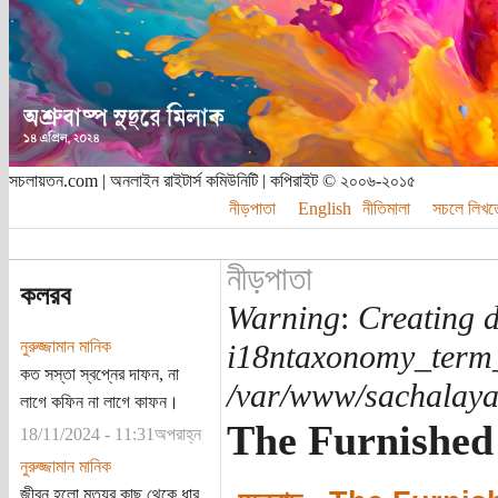
সচলায়তন.com | অনলাইন রাইটার্স কমিউনিটি | কপিরাইট © ২০০৬-২০১৫
নীড়পাতা
English
নীতিমালা
সচলে লিখত
নীড়পাতা
কলরব
Warning
:
Creating d
নুরুজ্জামান মানিক
i18ntaxonomy_term
কত সস্তা স্বপ্নের দাফন, না
/var/www/sachalayat
লাগে কফিন না লাগে কাফন।
The Furnishe
18/11/2024 - 11:31অপরাহ্ন
নুরুজ্জামান মানিক
জীবন হলো মৃত্যুর কাছ থেকে ধার