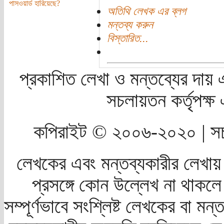
পাসওয়ার্ড হারিয়েছে?
অতিথি লেখক এর ব্লগ
মন্তব্য করুন
বিস্তারিত...
প্রকাশিত লেখা ও মন্তব্যের দায় 
সচলায়তন কর্তৃপক্
কপিরাইট © ২০০৬-২০২০ | সচ
লেখকের এবং মন্তব্যকারীর লেখায়
প্রসঙ্গে কোন উল্লেখ না থাকলে স
সম্পূর্ণভাবে সংশ্লিষ্ট লেখকের বা মন