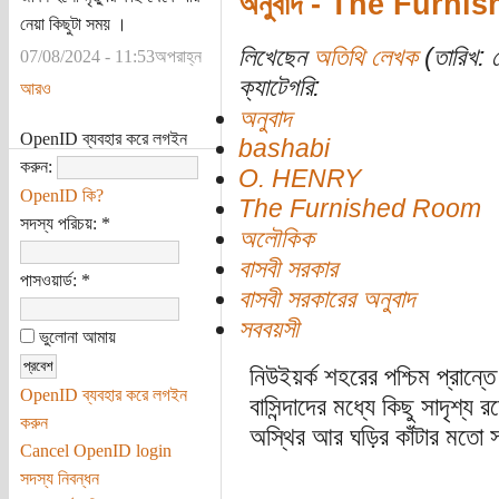
অনুবাদ - The Fur
নেয়া কিছুটা সময় ।
লিখেছেন
অতিথি লেখক
(তারিখ: স
07/08/2024 - 11:53অপরাহ্ন
ক্যাটেগরি:
আরও
অনুবাদ
OpenID ব্যবহার করে লগইন
bashabi
করুন:
O. HENRY
OpenID কি?
The Furnished Room
সদস্য পরিচয়:
*
অলৌকিক
বাসবী সরকার
পাসওয়ার্ড:
*
বাসবী সরকারের অনুবাদ
সববয়সী
ভুলোনা আমায়
নিউইয়র্ক শহরের পশ্চিম প্রান্
OpenID ব্যবহার করে লগইন
বাসিন্দাদের মধ্যে কিছু সাদৃশ্
করুন
অস্থির আর ঘড়ির কাঁটার মতো 
Cancel OpenID login
সদস্য নিবন্ধন