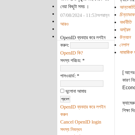
নেয়া কিছুটা সময় ।
আন্তর্জাত
চিন্তাভাবন
07/08/2024 - 11:53অপরাহ্ন
অর্থনীতি
আরও
অস্ট্রম
উন্নয়ন
OpenID ব্যবহার করে লগইন
নেপাল
করুন:
সামাজিক 
OpenID কি?
সদস্য পরিচয়:
*
[ আগে
পাসওয়ার্ড:
*
কারণ নি
Econom
ভুলোনা আমায়
ক্যামের
OpenID ব্যবহার করে লগইন
শিক্ষা 
করুন
Cancel OpenID login
সদস্য নিবন্ধন