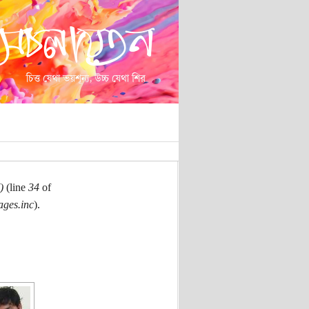
)
(line
34
of
ages.inc
).