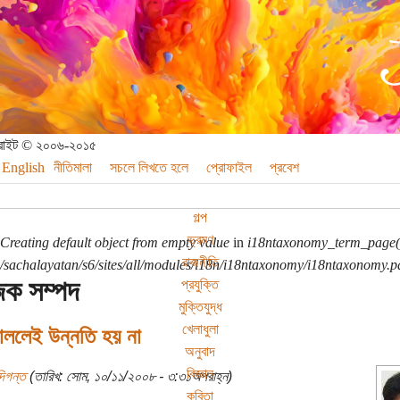
পিরাইট © ২০০৬-২০১৫
English
নীতিমালা
সচলে লিখতে হলে
প্রোফাইল
প্রবেশ
গল্প
ভ্রমণ
Creating default object from empty value
in
i18ntaxonomy_term_page(
রাজনীতি
sachalayatan/s6/sites/all/modules/i18n/i18ntaxonomy/i18ntaxonomy.p
িক সম্পদ
প্রযুক্তি
মুক্তিযুদ্ধ
খেলাধুলা
াললেই উন্নতি হয় না
অনুবাদ
বিজ্ঞান
দিগন্ত
(তারিখ: সোম, ১০/১১/২০০৮ - ৩:৩১অপরাহ্ন)
কবিতা