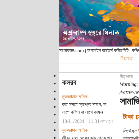
সচলায়তন.com | অনলাইন রাইটার্স কমিউনিটি | ক
নীড়পাতা
নীড়পাতা
কলরব
Warning
:
/var/www/
নুরুজ্জামান মানিক
সামাজ
কত সস্তা স্বপ্নের দাফন, না
লাগে কফিন না লাগে কাফন।
টাকা ঢ
18/11/2024 - 11:31অপরাহ্ন
নুরুজ্জামান মানিক
লিখেছেন
জীবন হলো মৃত্যুর কাছ থেকে ধার
ক্যাটেগরি: