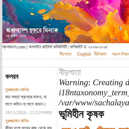
সচলায়তন.com | অনলাইন রাইটার্স কমিউনিটি | কপিরাইট © ২০০৬-২০১৫
নীড়পাতা
English
নীতিমালা
সচলে লিখত
নীড়পাতা
কলরব
Warning
:
Creating d
নুরুজ্জামান মানিক
i18ntaxonomy_term
কত সস্তা স্বপ্নের দাফন, না
/var/www/sachalayat
লাগে কফিন না লাগে কাফন।
ভূমিহীন কৃষক
18/11/2024 - 11:31অপরাহ্ন
নুরুজ্জামান মানিক
জীবন হলো মৃত্যুর কাছ থেকে ধার