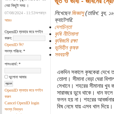
ভূত ও ভাবী - জীবনের স্র
নেয়া কিছুটা সময় ।
লিখেছেন
জিজ্ঞাসু
(তারিখ: বুধ, ১৮
07/08/2024 - 11:53অপরাহ্ন
ক্যাটেগরি:
আরও
দেশচিন্তা
OpenID ব্যবহার করে লগইন
কৃষি নীতিমালা
করুন:
কৃষিজমি রক্ষা
OpenID কি?
ভূমিহীন কৃষক
সদস্য পরিচয়:
*
সববয়সী
পাসওয়ার্ড:
*
একদিন সকালে কৃষকেরা দেখে তা
ভুলোনা আমায়
তোলা। সীমানা বেড়া ঘেরা বিশ
সেখানে। শহরের সীমানার খুব কা
OpenID ব্যবহার করে লগইন
সারাবছর ডুবে থাকে। ধান ফলে 
করুন
ফলন হয় না। শহরের আবর্জনার
Cancel OpenID login
বিষ নেমে যায় এসব খাল দিয়ে।
সদস্য নিবন্ধন