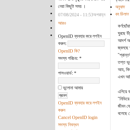
নেয়া কিছুটা সময় ।
অনুবাদ
বব ডিলান
07/08/2024 - 11:53অপরাহ্ন
আরও
কর্ণছোঁয়
ঘুরছে উঁ
OpenID ব্যবহার করে লগইন
আদর্শ আ
করুন:
জ্বলছে 
OpenID কি?
"প্রান্
সদস্য পরিচয়:
*
তপ্ত ভুর
আহ, কি
পাসওয়ার্ড:
*
এখন আম
ভুলোনা আমায়
এগিয়ে য
"নিভিয়ে
OpenID ব্যবহার করে লগইন
জীবন যে
করুন
বলেছে য
Cancel OpenID login
সদস্য নিবন্ধন