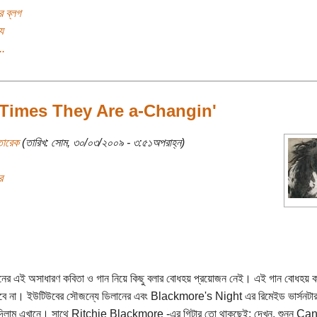
র ব্লগ
য
..
Times They Are a-Changin'
তারেক
(তারিখ: সোম, ৩০/০৩/২০০৯ - ৩:৫১অপরাহ্ন)
র
নের এই অসাধারণ কবিতা ও গান নিয়ে কিছু বলার বোধহয় প্রয়োজন নেই। এই গান বোধহয় 
হবে না। ইউটিউবের সৌজন্যে ডিলানের এবং Blackmore's Night এর রিমেইড ভার্সনটা
দিলাম এখানে। সাথে Ritchie Blackmore -এর গিটার তো থাকছেই; দেখুন, শুনুন Ca