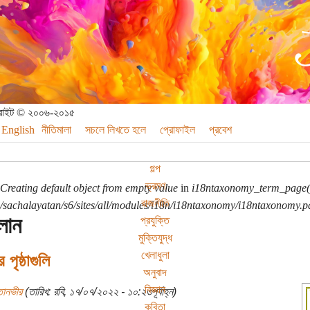
পিরাইট © ২০০৬-২০১৫
English
নীতিমালা
সচলে লিখতে হলে
প্রোফাইল
প্রবেশ
গল্প
ভ্রমণ
Creating default object from empty value
in
i18ntaxonomy_term_page(
রাজনীতি
sachalayatan/s6/sites/all/modules/i18n/i18ntaxonomy/i18ntaxonomy.p
লান
প্রযুক্তি
মুক্তিযুদ্ধ
খেলাধুলা
পৃষ্ঠাগুলি
অনুবাদ
বিজ্ঞান
তানভীর
(তারিখ: রবি, ১৭/০৭/২০২২ - ১০:২৩পূর্বাহ্ন)
কবিতা