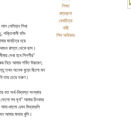
শিক্ষা
রম্যরচনা
রেখাচিত্র
া লাল লেলিহান শিখা
নারী
চু, শক্তিশালী ফাঁদ
শিশু অধিকার
মার মানচিত্র হয়ে
আগুন রাস্তা থেকে ছাদ।
তসীমায় দেখা হবে শিগগীর"
ুর নিচে আমার গর্বিত উচ্চারণ,
ন্তু তখন অনেক বুড়ো ছিলো মন
ি তার চেয়ে তরুণ।
ায় যত অর্ধ-বিধ্বস্ত সংস্কার
 ফেলো সব ঘৃণা" আমার চিৎকার
 সাদা-কালো এমন মিথ্যাগুলি
েন আমার মাথার খুলি।