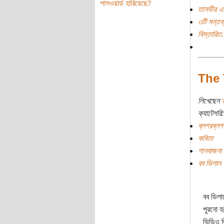
পাসওয়ার্ড হারিয়েছে?
তানভীর এ
৩টি মন্তব্
বিস্তারিত.
The 
লিখেছেন
ক্যাটেগরি:
ব্লগরব্লগ
কবিতা
গানবাজনা
বব ডিলান
বব ডিলা
পুরনো 
ভিডিও 