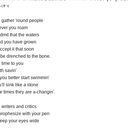
-কে ও
gather 'round people
ver you roam
dmit that the waters
d you have grown
cept it that soon
 be drenched to the bone.
r time to you
th savin'
you better start swimmin'
'll sink like a stone
e times they are a-changin'.
riters and critics
rophesize with your pen
eep your eyes wide