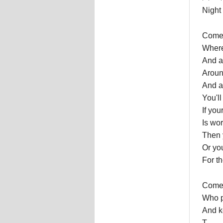
Night 
Come 
Where
And a
Aroun
And ac
You'll
If you
Is wor
Then 
Or you
For th
Come w
Who p
And k
T...