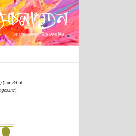
)
(line
34
of
ages.inc
).