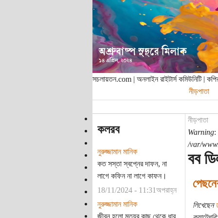
সচলায়তন.com | অনলাইন রাইটার্স কমিউনিটি | ক
নীড়পাতা
নীড়পাতা
কলরব
Warning
:
/var/www/
নুরুজ্জামান মানিক
বব ডি
কত সস্তা স্বপ্নের দাফন, না
লাগে কফিন না লাগে কাফন।
পেছনের 
18/11/2024 - 11:31অপরাহ্ন
নুরুজ্জামান মানিক
লিখেছেন
জীবন হলো মৃত্যুর কাছ থেকে ধার
ক্যাটেগরি: