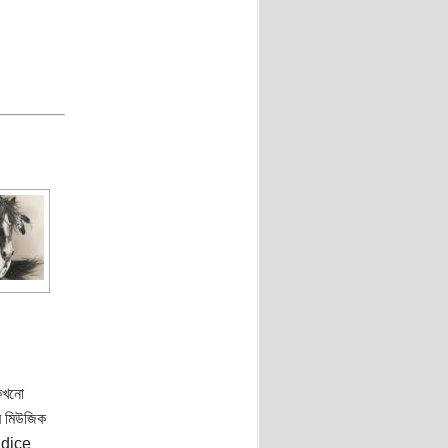
কখনো
র মিউজিক
ndice