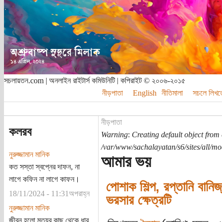
সচলায়তন.com | অনলাইন রাইটার্স কমিউনিটি | কপিরাইট © ২০০৬-২০১৫
নীড়পাতা
English
নীতিমালা
সচলে লিখত
নীড়পাতা
কলরব
Warning
:
Creating default object from
/var/www/sachalayatan/s6/sites/all/m
নুরুজ্জামান মানিক
আমার ভয়
কত সস্তা স্বপ্নের দাফন, না
লাগে কফিন না লাগে কাফন।
পোশাক শিল্প, রপ্তানি বানি
18/11/2024 - 11:31অপরাহ্ন
ভরসার ক্ষেত্রটি
নুরুজ্জামান মানিক
জীবন হলো মৃত্যুর কাছ থেকে ধার