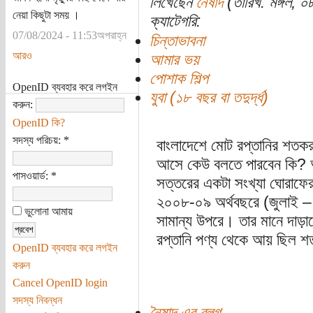
লিখেছেন
নৈষাদ
(তারিখ: মঙ্গল, ০
নেয়া কিছুটা সময় ।
ক্যাটেগরি:
07/08/2024 - 11:53অপরাহ্ন
চিন্তাভাবনা
আরও
আমার ভয়
পোশাক শিল্প
OpenID ব্যবহার করে লগইন
যুবা (১৮ বছর বা তদুর্দ্ধ)
করুন:
OpenID কি?
সদস্য পরিচয়:
*
বাংলাদেশে মোট রপ্তানির শতকর
আসে কেউ বলতে পারবেন কি? আ
পাসওয়ার্ড:
*
সত্তরের একটা সংখ্যা ঘোরাফের
২০০৮-০৯ অর্থবছরে (জুলাই – 
ভুলোনা আমায়
সামান্য উপরে। তার মানে দাড়াচ
রপ্তানি পণ্য থেকে আয় ছিল শ
OpenID ব্যবহার করে লগইন
করুন
Cancel OpenID login
সদস্য নিবন্ধন
নৈষাদ এর ব্লগ