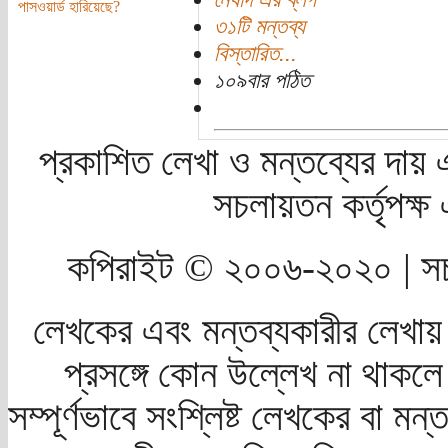
পাসওয়ার্ড হারিয়েছে?
৩১টি মন্তব্য
বিস্তারিত...
১০৯বার পঠিত
প্রকাশিত লেখা ও মন্তব্যের দায় 
সচলায়তন কর্তৃপক্
কপিরাইট © ২০০৬-২০২০ | সচ
লেখকের এবং মন্তব্যকারীর লেখায়
প্রসঙ্গে কোন উল্লেখ না থাকলে স
সম্পূর্ণভাবে সংশ্লিষ্ট লেখকের বা মন