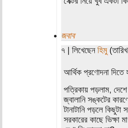
সেক্টর নিয়ে খুব একটা ক
জবাব
৭ | লিখেছেন
হিমু
(তারিখ:
আর্থিক প্রণোদনা দিতে
পত্রিকায় পড়লাম, দেশে ব
জ্বালানি সঙ্কটের কার
টানাটানি পড়লে কিছুটা স
সরকারের কাছে ভিক্ষা ম