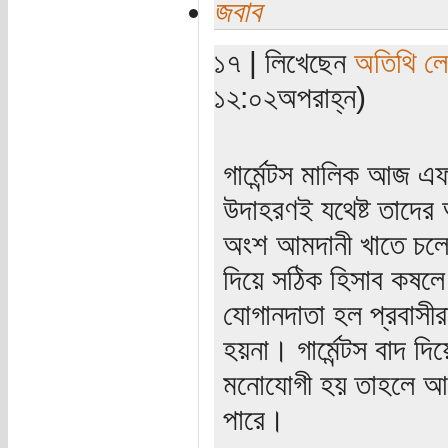
জবাব
১৭ | লিখেছেন
অতিথি ল
১২:০২অপরাহ্ন)
গার্মেন্টস মালিক আজ
উদাহরণই যথেষ্ট তাদের 
অংশ আমদানী খাতে চলে 
দিয়ে সঠিক হিসাব কষলে দে
যোগানদাতা হল প্রবাসী
হয়না। গার্মেন্টস বাদ দ
মনোযোগী হয় তাহলে আমা
পারে।