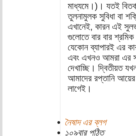
মাধ্যমে।)। যতই বিতর্
তুলনামুলক সুবিধা বা 
এখানেই, কারন এই সুল
গুলোতে বার বার শ্রমিক
যেকোন ব্যাপারই এর কা
এবং এখনও আমরা এর সমা
দেখাচ্ছি। দ্বিতীয়ত যখ
আমাদের রপ্তানি আয়ে
লাগেই।
নৈষাদ এর ব্লগ
১০৯বার পঠিত