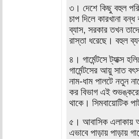
৩। দেশে কিছু বহুল প
চাপ দিলে কারখানা বন্ধ
ব্যাস, সরকার তখন ত
রাস্তা ধরেছে। বহুল ব্
৪। গার্মেন্টসে ট্যাক্স
গার্মেন্টসের আয়ু সাত
নাম-ধাম পালটে নতুন ন
কর বিভাগ এই শুভঙ্করে
থাকে। সিমবায়োটিক পার
৫। আবাসিক এলাকায় অন
এভাবে পাড়ায় পাড়ায় গার্