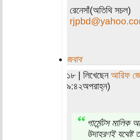
রেনেসাঁ(অতিথি সচল)
rjpbd@yahoo.c
জবাব
১৮ | লিখেছেন
আরিফ জ
৯:৪২অপরাহ্ন)
গার্মেন্টস মাল
উদাহরণই যথেষ্ট 