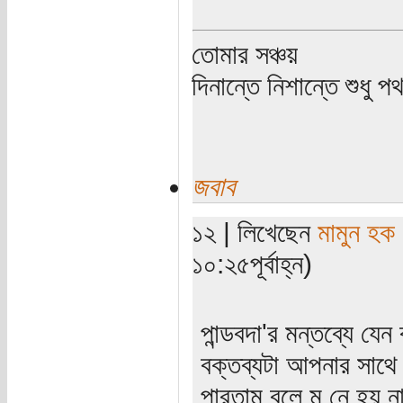
তোমার সঞ্চয়
দিনান্তে নিশান্তে শুধু 
জবাব
১২ | লিখেছেন
মামুন হক
১০:২৫পূর্বাহ্ন)
পান্ডবদা'র মন্তব্যে য
বক্তব্যটা আপনার সাথে 
পারতাম বলে ম নে হয় না ।