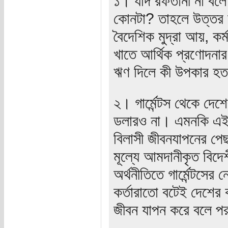
১। যদি রফতানী না বলে
কোনটা? তাহলে উত্তর
বৈদেশিক মুদ্রা আয়, কর
খাতে আর্থিক প্রণোদনার
ঋণ দিলে কী উপকার হ
২। গার্মেন্টস থেকে দ
ডলারও না। এমনকি এই
বিলাসী জীবনযাপনের পেছ
মূল্যে আমদানীকৃত বিদে
অর্থনীতিতে গার্মেন্টস
কর্তারাতো বটেই দেশের
জীবন যাপন করে বলে পর