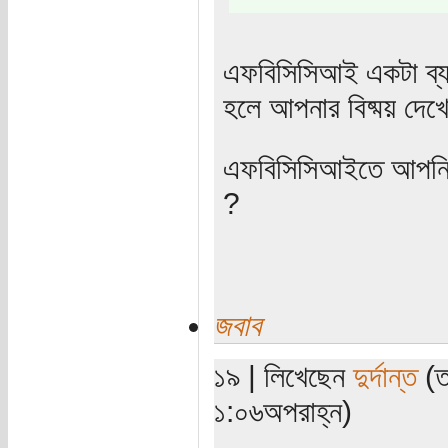
এফবিসিসিআই একটা ব্যব
হলে আপনার বিষ্ময় দেখ
এফবিসিসিআইতে আপনি ঠ
?
জবাব
১৯ | লিখেছেন
দুর্দান্ত
(ত
১:০৬অপরাহ্ন)