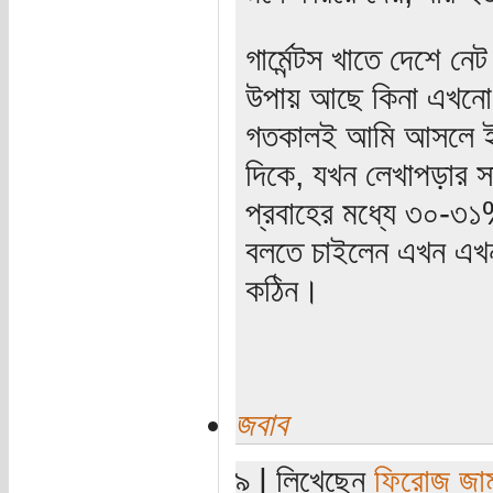
গার্মেন্টস খাতে দেশে ন
উপায় আছে কিনা এখনো জ
গতকালই আমি আসলে ইপ
দিকে, যখন লেখাপড়ার স
প্রবাহের মধ্যে ৩০-৩
বলতে চাইলেন এখন এখন
কঠিন।
জবাব
৯ | লিখেছেন
ফিরোজ জাম