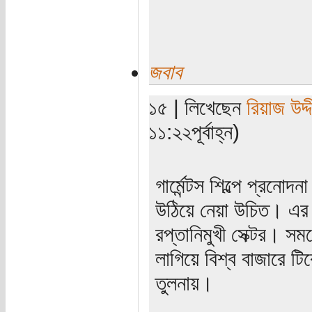
জবাব
১৫ | লিখেছেন
রিয়াজ উদ্দ
১১:২২পূর্বাহ্ন)
গার্মেন্টস শিল্পে প্রনো
উঠিয়ে নেয়া উচিত। এর ক
রপ্তানিমুখী সেক্টর। স
লাগিয়ে বিশ্ব বাজারে টি
তুলনায়।