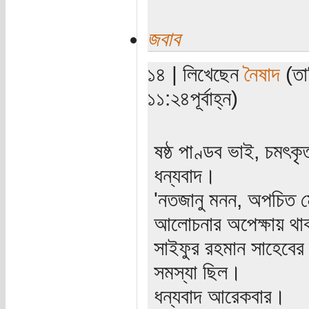
জবাব
১৪ | লিখেছেন
নৈষাদ
(তা
১১:২৪পূর্বাহ্ন)
ষষ্ঠ পাণ্ডব ভাই, চমৎক
ধন্যবাদ।
'নতজানু মনন, অপচিত মে
আলোচনার অপেক্ষায় থাক
সাইফুর রহমান সাহেবের 
সমস্যা ছিল।
ধন্যবাদ আরেকবার।