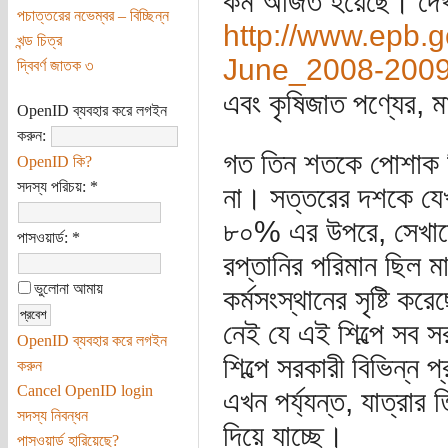
কম অর্জিত হয়েছে। দে
পচাত্তরের নভেম্বর – বিচ্ছিন্ন
http://www.epb
খন্ড চিত্র
June_2008-200
দ্বিবর্ণ জাতক ৩
এবং কৃষিজাত পণ্যের, ম
OpenID ব্যবহার করে লগইন
করুন:
গত তিন শতকে পোশাক শিল
OpenID কি?
সদস্য পরিচয়:
*
না। সত্তরের দশকে যেখ
৮০% এর উপরে, সেখানে
পাসওয়ার্ড:
*
রপ্তানির পরিমান ছিল 
ভুলোনা আমায়
কর্মসংস্থানের সৃষ্টি ক
নেই যে এই শিল্পে সব 
OpenID ব্যবহার করে লগইন
শিল্পে সরকারী বিভিন্ন 
করুন
Cancel OpenID login
এখন পর্য্যন্ত, যাত্রার
সদস্য নিবন্ধন
দিয়ে যাচ্ছে।
পাসওয়ার্ড হারিয়েছে?