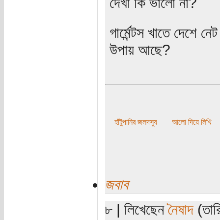
দেখা কি ভালো না?
গার্মেন্টস খাতে দেশে ন
উপায় আছে?
হাঁটুপানির জলদস্যু
আলো দিয়ে লিখি
জবাব
৮ | লিখেছেন
নৈষাদ
(তারি