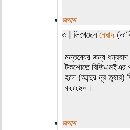
জবাব
৩ | লিখেছেন
নৈষাদ
(তারি
মন্তব্যের জন্য ধন্যব
টকশোতে বিজিএমইএর প
হলে (আব্দুর নূর তুষার) 
করেছেন।
জবাব