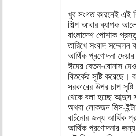
খুব সংগত কারনেই এই শি
শিল্প আবার ব্যাপক আ
বাংলাদেশ পোশাক প্রস্
তারিখে সংবাদ সম্মেলন 
আর্থিক প্রণোদনা দেয়া
ঈদের বেতন-বোনাস দেওয়
বিতর্কের সৃষ্টি করেছে।
সরকারের উপর চাপ সৃষ
থেকে বলা হচ্ছে আব্দুস 
অথবা লোকজন মিস-ইন্ট
বাচঁনোর জন্য আর্থিক প
আর্থিক প্রণোদনার জন্