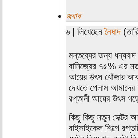
জবাব
৬ | লিখেছেন
নৈষাদ
(তারি
মন্তব্যের জন্য ধন্যবা
বানিজ্যের ৭৫% এর মত
আয়ের উৎস খোঁজার আব
দেখতে পেলাম আমাদের ন
রপ্তানী আয়ের উৎস গড়ে
কিছু কিছু নতূন সেক্ট
বাইসাইকেল শিল্পে রপ্