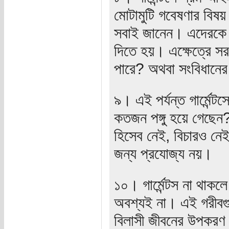
মোটামুটি গবেষণার বিষ
সবাই জানেন। এদেরকে শ
দিতে হয়। এক্ষেত্রে 
পারে? অথবা সংবিধানের 
৯। এই পর্যন্ত গার্মেন্ট
কতজন পঙ্গু হয়ে গেছে
হিসেব নেই, বিচারও নে
জন্য প্রযোজ্য নয়।
১০। গার্মেন্টস না থা
অবশ্যই না। এই গরীবগ
বিলাসী জীবনের উপকরণ