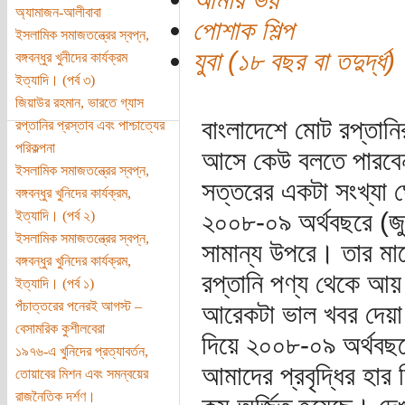
অ্যামাজন-আলীবাবা
পোশাক শিল্প
ইসলামিক সমাজতন্ত্রের স্বপ্ন,
যুবা (১৮ বছর বা তদুর্দ্ধ)
বঙ্গবন্ধুর খুনীদের কার্যক্রম
ইত্যাদি। (পর্ব ৩)
জিয়াউর রহমান, ভারতে গ্যাস
বাংলাদেশে মোট রপ্তান
রপ্তানির প্রস্তাব এবং পাশ্চাত্যের
পরিকল্পনা
আসে কেউ বলতে পারবেন
ইসলামিক সমাজতন্ত্রের স্বপ্ন,
সত্তরের একটা সংখ্যা 
বঙ্গবন্ধুর খুনিদের কার্যক্রম,
২০০৮-০৯ অর্থবছরে (জ
ইত্যাদি। (পর্ব ২)
ইসলামিক সমাজতন্ত্রের স্বপ্ন,
সামান্য উপরে। তার মান
বঙ্গবন্ধুর খুনিদের কার্যক্রম,
রপ্তানি পণ্য থেকে আ
ইত্যাদি। (পর্ব ১)
পঁচাত্তরের পনেরই আগস্ট –
আরেকটা ভাল খবর দেয়া যে
বেসামরিক কুশীলবেরা
দিয়ে ২০০৮-০৯ অর্থবছরে 
১৯৭৬-এ খুনিদের প্রত্যাবর্তন,
আমাদের প্রবৃদ্ধির হা
তোয়াবের মিশন এবং সমন্বয়ের
রাজনৈতিক দর্শণ।