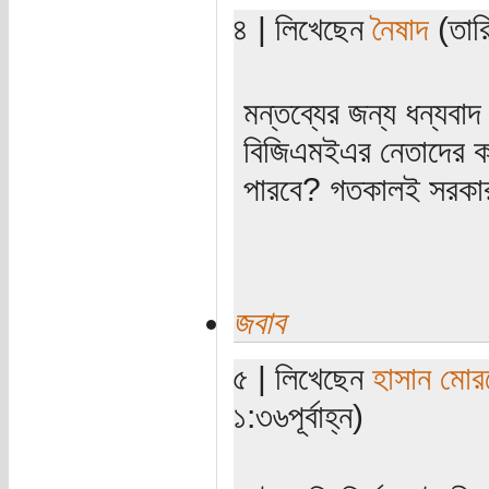
৪ | লিখেছেন
নৈষাদ
(তারি
মন্তব্যের জন্য ধন্যবা
বিজিএমইএর নেতাদের কা
পারবে? গতকালই সরকার 
জবাব
৫ | লিখেছেন
হাসান মোর
১:৩৬পূর্বাহ্ন)