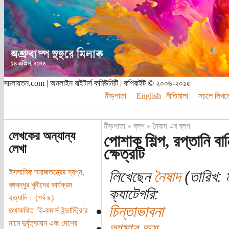
সচলায়তন.com | অনলাইন রাইটার্স কমিউনিটি | কপিরাইট © ২০০৬-২০১৫
নীড়পাতা
English
নীতিমালা
সচলে লিখত
নীড়পাতা
»
ব্লগ
»
নৈষাদ এর ব্লগ
লেখকের অন্যান্য
পোশাক শিল্প, রপ্তানি ব
লেখা
ক্ষেত্রটি
ইসলামিক সমাজতন্ত্রের স্বপ্ন,
লিখেছেন
নৈষাদ
(তারিখ: ম
বঙ্গবন্ধুর খুনীদের কার্যক্রম
ক্যাটেগরি:
ইত্যাদি। (পর্ব ৪)
চিন্তাভাবনা
তথাকথিত ‘ই-কমার্স ইন্ডাস্ট্রি’র
নামে দুর্বৃত্তায়ন এবং দেশের
আমার ভয়