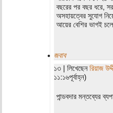
বছরের পর বছর ধরে, সরক
অসহায়ত্বের সুযোগ নিয়ে
আয়ের বেশির ভাগই চলে 
জবাব
১৩ | লিখেছেন
রিয়াজ উদ্
১১:১৬পূর্বাহ্ন)
পান্ডবদার মন্তব্যের ব