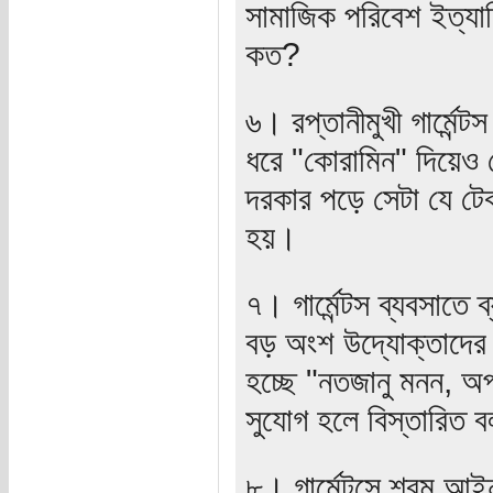
সামাজিক পরিবেশ ইত্যাদ
কত?
৬। রপ্তানীমুখী গার্মে
ধরে "কোরামিন" দিয়েও 
দরকার পড়ে সেটা যে টে
হয়।
৭। গার্মেন্টস ব্যবসাতে
বড় অংশ উদ্যোক্তাদের 
হচ্ছে "নতজানু মনন, অ
সুযোগ হলে বিস্তারিত 
৮। গার্মেন্টসে শ্রম আ