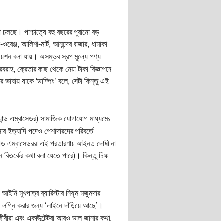
 চলছে। পাশ্চাত্যে বহু বছরের পুরানো বড়
েঞ্জ, আলিশা-মার্ট, আনন্দের বাজার, ধামাকা
য়েশন বলা যায়। অসম্ভব স্বল্প মূল্যে পণ্য
রবরাহ, ক্রেতার কাছ থেকে নেয়া টাকা বিজ্ঞাপনে
ভাষায় যাকে ‘ডাম্পিং’ বলে, সেটা কিন্তু এই
র্যান্ড এম্বাসেডর) সামাজিক যোগাযোগ মাধ্যমের
িসার ইত্যাদি পদেও পেশাদারদের পরিবর্তে
্যান্ড এম্বাসেডররা এই প্রতারণায় আইনত দোষী না
ন বিতর্কের কথা বলা যেতে পারে)। কিন্তু চিফ
ইনি মুখপাত্র ব্যারিস্টার নিঝুম মজুমদার
ে লগ্নি করার জন্য ‘লাইনে দাঁড়িয়ে আছে’।
বীরা এবং একাউন্টেন্টরা আরও ভাল জানার কথা,