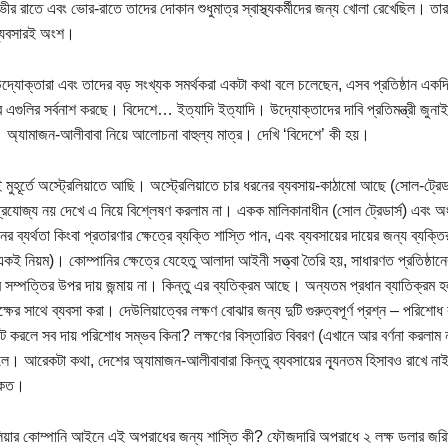
ভীর রাতে এবং ভোর-রাতে তাদের দোকান শুধুমাত্র স্বাস্থ্যকর্মীদের জন্য খোলা রেখেছিল। তা
ব্যবসারই অংশ।
্যোক্তারা এবং তাদের বড় সংখ্যক সমর্থকরা একটা কথা বলে চলেছেন, এসব প্রতিষ্ঠান একদি
র এগুলির সর্বনাশ করছে। বিদেশে… ইত্যাদি ইত্যাদি। উদ্যোক্তাদের দাবি প্রতিমন্ত্রী জ
্যামাজন-আলীবাবা নিয়ে আলোচনা বাহুল্য মাত্র। দেখি ‘বিদেশে’ কী হয়।
ুহূর্তে অস্ট্রেলিয়াতে আছি। অস্ট্রেলিয়াতে চার ধরনের ব্যবসায়-কাঠামো আছে (সোল-ট্রেডার্স, 
্রযোজ্য নয় দেখে এ নিয়ে বিশ্লেষণ করলাম না। একক মালিকানাধীন (সোল ট্রেডার্স) এবং অংশীদা
ানের ব্যর্থতা কিংবা প্রতারণার ক্ষেত্রে ব্যক্তি শাস্তি পান, এবং ব্যবসায়ের দায়ের জন্য ব্যক
কই নিয়ম)। কোম্পানির ক্ষেত্রে যেহেতু আলাদা আইনী সত্ত্বা তৈরি হয়, সাধারণত প্রতিষ্ঠানে
 সম্পত্তির উপর দায় জন্মায় না। কিন্তু এর ব্যতিক্রম আছে। অন্যতম প্রধান ব্যাতিক্রম হল, 
ক্ষের সাথে ব্যবসা করা। দেউলিয়াত্বের লক্ষণ বোঝার জন্য দুটি গুরুত্বপূর্ণ প্রশ্ন – পরি
ট করলে সব দায় পরিশোধ সম্ভব কিনা? লক্ষণের বিস্তারিত বিবরণ (এখানে আর বর্ণনা করলাম না
লে। আরেকটা কথা, দেশের অ্যামাজন-আলীবাবারা কিন্তু ব্যবসায়ের ন্যূনতম হিসাবও রাখে 
কত।
লিয়ার কোম্পানি আইনে এই অপরাধের জন্য শাস্তি কী? ফৌজদারি অপরাধে ২ লক্ষ ডলার জর