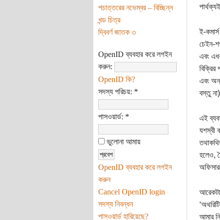
পার্থক্
পচাত্তরের নভেম্বর – বিচ্ছিন্ন
খন্ড চিত্র
ই-কমার্
দ্বিবর্ণ জাতক ৩
চেইন-শপ
OpenID ব্যবহার করে লগইন
এবং এধরন
করুন:
বিক্রির 
OpenID কি?
এবং অন্
সদস্য পরিচয়:
*
বস্তু না
পাসওয়ার্ড:
*
এই ব্যবস
যশস্বী ব
ভুলোনা আমায়
তথাকথিত
হলেও, ন
OpenID ব্যবহার করে লগইন
অফিসারদ
করুন
Cancel OpenID login
আরেকটা 
সদস্য নিবন্ধন
‘অথরিটি
পাসওয়ার্ড হারিয়েছে?
আমার নি