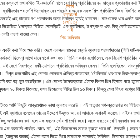
মের কল্যাণে তথাকথিত ‘ই-কমার্সের’ নামে বেশ কিছু প্রতিষ্ঠানের বড় মাত্রার প্রতারণার ক
শিক্ষা
 স্বাধীনতার পর দেশি উদ্যোক্তাদের প্রচেষ্টায় অনেক সফল শিল্প প্রতিষ্ঠিত কিংবা বিকশিত হ
রম্যরচনা
 শুরুতেই এই মাত্রার গণ-প্রতারণার জন্য উদাহরণ হয়েই থাকবেন। মাসখানেক ধরে একটা অন
রেখাচিত্র
 নিয়োজিত ‘সোস্যাল মিডিয়া সেলেব্রিটি’ এক ব্যারিস্টার, উপস্থাপক এবং কিছু কৈফিয়তদাতার ‘
নারী
ে একটা ধারণা পাওয়া গেল।
শিশু অধিকার
 একটা কথা দিয়ে শুরু করি। দেশে একজন নামকরা জ্যেষ্ঠ ব্যবসায় পরামর্শদাতার (যিনি ষাট-
ন কর্মকর্তা ছিলেন) সাথে মাঝেমাঝে কথা হত। তিনি একবার বলেছিলেন, এক বিদেশি প্রতিষ্ঠা
, এই দেশে নিরাপত্তা রক্ষী-যোগানো প্রতিষ্ঠানের ভবিষ্যৎ কেমন। তিনি বলেছিলেন, সাংস্ক
া। বিপুল জনগোষ্টীর এই দেশের লোকজন ঐতিহ্যগতভাবেই ‘চৌকিদার’ ধারণাকে নিরাপত্তাপ্র
িনি কত বড় ভুল করেছিলেন। এই দেশের উদ্যোক্তারা এটাকে বিশাল শিল্প হিসাবে গড়ে তুলে
নুষজন ২০ টাকায় কিনেছে, যখন ডিজেলের লিটার ছিল ১৩ টাকা। কিন্তু সেবা কিংবা পণ্যের ব
টাতে আমি কিছুটা আক্রমণাত্মক ভাষা ব্যবহার করেছি। এই মাত্রার গণ-প্রতারণার পর মিডিয়া
রাই এই ব্যাপারে বলেছেন তাদের উদ্দেশে উদ্ধত আচরণ আমাকে অবাকই করেছে। এইসব তথাকথ
কিছু অপমানকর কথা বলে এক ধরনের ধোঁয়াশা তৈরি করে। এতে সবচেয়ে বেশি ব্যবহার করা হয় - 
আর এফ-কমার্সের পার্থক্য বোঝে না’, ‘এই বিজনেসের মডেল বুঝতে পারে না’, ইত্যাদি। মজার 
তা (আনন্দের বাজার) এইসব বয়ান দিতে গিয়ে মডেলকে সবসময়ই ‘মডিউল’ হিসাবেই উল্লেখ