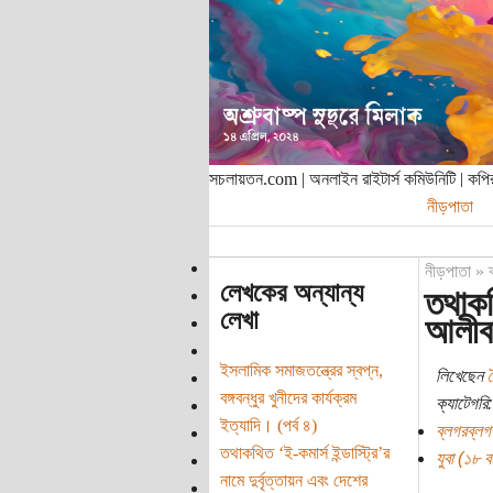
সচলায়তন.com | অনলাইন রাইটার্স কমিউনিটি | ক
নীড়পাতা
নীড়পাতা
»
লেখকের অন্যান্য
তথাকথি
লেখা
আলীবা
ইসলামিক সমাজতন্ত্রের স্বপ্ন,
লিখেছেন
বঙ্গবন্ধুর খুনীদের কার্যক্রম
ক্যাটেগরি:
ইত্যাদি। (পর্ব ৪)
ব্লগরব্লগ
তথাকথিত ‘ই-কমার্স ইন্ডাস্ট্রি’র
যুবা (১৮ বছ
নামে দুর্বৃত্তায়ন এবং দেশের