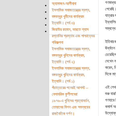
গণমাধ্য
অ্যামাজন-আলীবাবা
পেরেছি।
ইসলামিক সমাজতন্ত্রের স্বপ্ন,
যাত্রার
বঙ্গবন্ধুর খুনীদের কার্যক্রম
ইভ্যালির
ইত্যাদি। (পর্ব ৩)
সম্বন্ধ
জিয়াউর রহমান, ভারতে গ্যাস
রপ্তানির প্রস্তাব এবং পাশ্চাত্যের
ইতিবাচক
পরিকল্পনা
ঊর্ধ্বত
ইসলামিক সমাজতন্ত্রের স্বপ্ন,
চেয়েছিল
বঙ্গবন্ধুর খুনিদের কার্যক্রম,
দেখেন ন
ইত্যাদি। (পর্ব ২)
করেন, ত
ইসলামিক সমাজতন্ত্রের স্বপ্ন,
দিকে মা
বঙ্গবন্ধুর খুনিদের কার্যক্রম,
ইত্যাদি। (পর্ব ১)
এই লেখা
পঁচাত্তরের পনেরই আগস্ট –
শুরু যা
বেসামরিক কুশীলবেরা
গণহারে 
১৯৭৬-এ খুনিদের প্রত্যাবর্তন,
কমার্স 
তোয়াবের মিশন এবং সমন্বয়ের
উদ্যোক্
রাজনৈতিক দর্শণ।