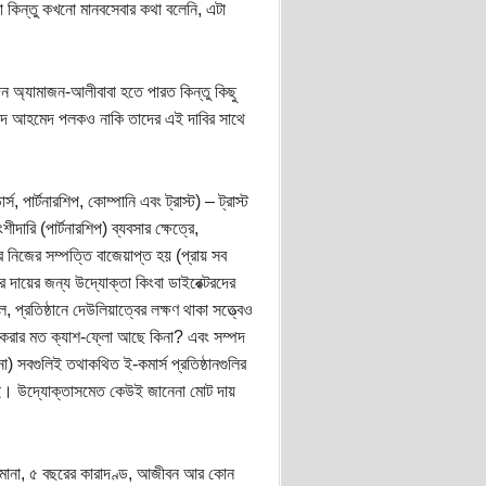
রা কিন্তু কখনো মানবসেবার কথা বলেনি, এটা
ন অ্যামাজন-আলীবাবা হতে পারত কিন্তু কিছু
ুনাইদ আহমেদ পলকও নাকি তাদের এই দাবির সাথে
পার্টনারশিপ, কোম্পানি এবং ট্রাস্ট) – ট্রাস্ট
রি (পার্টনারশিপ) ব্যবসার ক্ষেত্রে,
্তির নিজের সম্পত্তি বাজেয়াপ্ত হয় (প্রায় সব
র দায়ের জন্য উদ্যোক্তা কিংবা ডাইরেক্টরদের
প্রতিষ্ঠানে দেউলিয়াত্বের লক্ষণ থাকা সত্ত্বেও
শোধ করার মত ক্যাশ-ফ্লো আছে কিনা? এবং সম্পদ
) সবগুলিই তথাকথিত ই-কমার্স প্রতিষ্ঠানগুলির
নাই। উদ্যোক্তাসমেত কেউই জানেনা মোট দায়
িমানা, ৫ বছরের কারাদণ্ড, আজীবন আর কোন