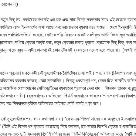
যই বোঝেন না)।
স নতুন কিছু নয়, নব্বইয়ের দশকেই এর শুরু এবং সারা বিশ্বে সফলতার সাথে এই মডেলে ব্যবসা
গুলিরও এখন ই-কমার্সের শাখা আছে এবং ভালোভাবে ব্যবসা করে যাচ্ছে। দেশে ই-ভ্যালি, ই-ওর
ের প্রতিষ্ঠানগুলি যা করেছে, সেটাকে পঞ্জি-স্কিমের একটা সরলীকৃত ভার্শন কিংবা লুজ ভ্যারি
প্রলোভন দেখিয়ে ক্রেতা আকৃষ্ট করা, নতুন ক্রেতার টাকায় পুরানো ক্রেতাকে কিছু কিছু পণ্য স
যান্য খাতে ব্যয় – এটা কোনভাবেই কোন টেকসই ব্যবসায়ের মডেল হতে পারে না। (অর্থনীতির 
)।
ায়ের প্রচারণায় কয়েকটা কৌতূহলোদ্দীপক বৈশিষ্ট্যের দেখা পাই। প্রচারণায় (বিজ্ঞাপন এবং ব্
্যক্তিদের ব্যবহার করেছে, যেটা স্বাভাবিক। কিন্তু গুরুত্বপূর্ণ পদ, যেমন চিফ মার্কেটিং অফ
 সামাজিক যোগাযোগের সেলিব্রেটিদের ব্যবহারের প্রবণতা দেখা যায়। বিজ্ঞাপন তারকা বা ব্র
ৈতিকভাবে দায়ী। (যুক্তরাজ্যের অভিনেতা পিয়ার্স ব্রসনানের ভারতের 'পান-পরাগ'-এর বিজ্ঞাপ
ের মত সিদ্ধান্তগ্রহীতা অফিসাররা আইনত দোষী বলেই গণ্য হবে।
কৌতূহলোদ্দীপক প্রচারণায় কথা বলা যায়। ‘ফেস-দ্য-পিপল’ নামের এক অনুষ্ঠানে ই-ভ্যালির আ
’ (তিনি এই বিশেষ শব্দ ব্যবহার করেছেন) নিয়ে বললেন, ছয়-সাতটা বিদেশি ক্রেতা ই-ভ্যালিত
জের অন্তত দু’টা সম্ভাব্য বিদেশি লগ্নির জন্য ‘ডিউ-ডিলিজেন্সের’ অভিজ্ঞতা আছে (আইনজী