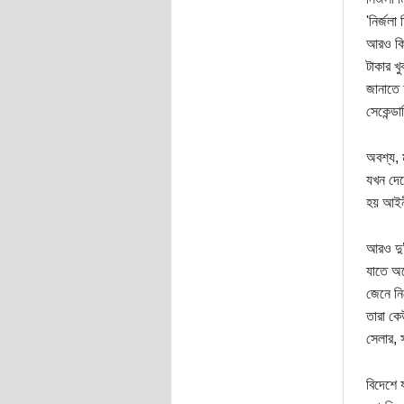
'নির্জলা
আরও কিছ
টাকার খ
জানাতে 
সেকেন্ড
অবশ্য, 
যখন দেশ
হয় আইনী
আরও দু’
যাতে অন
জেনে নি
তারা কে
সেলার, 
বিদেশে 