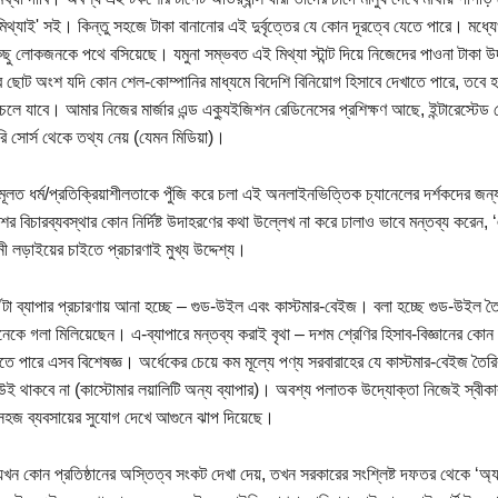
 মিথ্যাই' সই। কিন্তু সহজে টাকা বানানোর এই দুর্বৃত্তের যে কোন দূরত্বে যেতে পারে। মধ্যেখ
ু লোকজনকে পথে বসিয়েছে। যমুনা সম্ভবত এই মিথ্যা স্টান্ট দিয়ে নিজেদের পাওনা টাকা
ুব ছোট অংশ যদি কোন শেল-কোম্পানির মাধ্যমে বিদেশি বিনিয়োগ হিসাবে দেখাতে পারে, তবে হয়
চলে যাবে। আমার নিজের মার্জার এন্ড এক্যুইজিশন রেডিনেসের প্রশিক্ষণ আছে, ইন্টারেস্টেড
ারি সোর্স থেকে তথ্য নেয় (যেমন মিডিয়া)।
মূলত ধর্ম/প্রতিক্রিয়াশীলতাকে পুঁজি করে চলা এই অনলাইনভিত্তিক চ্যানেলের দর্শকদের জন্
ের বিচারব্যবস্থার কোন নির্দিষ্ট উদাহরণের কথা উল্লেখ না করে ঢালাও ভাবে মন্তব্য করেন
 লড়াইয়ের চাইতে প্রচারণাই মুখ্য উদ্দেশ্য।
টা ব্যাপার প্রচারণায় আনা হচ্ছে – গুড-উইল এবং কাস্টমার-বেইজ। বলা হচ্ছে গুড-উইল তৈরি
েকে গলা মিলিয়েছেন। এ-ব্যাপারে মন্তব্য করাই বৃথা – দশম শ্রেণির হিসাব-বিজ্ঞানের কোন
তে পারে এসব বিশেষজ্ঞ। অর্ধেকের চেয়ে কম মূল্যে পণ্য সরবারাহের যে কাস্টমার-বেইজ তৈরির দ
উই থাকবে না (কাস্টোমার লয়ালিটি অন্য ব্যাপার)। অবশ্য পলাতক উদ্যোক্তা নিজেই স্বীক
সহজ ব্যবসায়ের সুযোগ দেখে আগুনে ঝাপ দিয়েছে।
যখন কোন প্রতিষ্ঠানের অস্তিত্ব সংকট দেখা দেয়, তখন সরকারের সংশ্লিষ্ট দফতর থেকে ‘অ্য