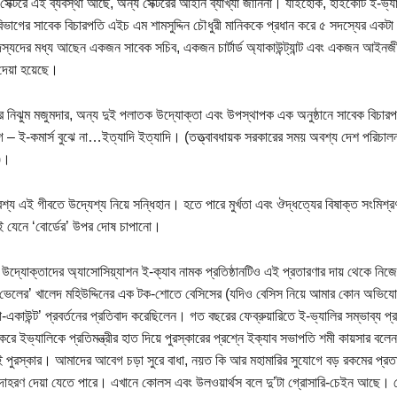
 সেক্টরে এই ব্যবস্থা আছে, অন্য সেক্টরের আইনি ব্যাখ্যা জানিনা। যাইহোক, হাইকোর্ট ই-ভ্যাল
ভাগের সাবেক বিচারপতি এইচ এম শামসুদ্দিন চৌধুরী মানিককে প্রধান করে ৫ সদস্যের একটা অন্
্যদের মধ্য আছেন একজন সাবেক সচিব, একজন চার্টার্ড অ্যাকাউন্ট্যান্ট এবং একজন আইনজীবী (ব
 দেয়া হয়েছে।
্টার নিঝুম মজুমদার, অন্য দুই পলাতক উদ্যোক্তা এবং উপস্থাপক এক অনুষ্ঠানে সাবেক বিচ
– ই-কমার্স বুঝে না…ইত্যাদি ইত্যাদি। (তত্ত্বাবধায়ক সরকারের সময় অবশ্য দেশ পরিচালন
)।
্য এই গীবতে উদ্যেশ্য নিয়ে সন্ধিহান। হতে পারে মুর্খতা এবং ঔদ্ধত্যের বিষাক্ত সংমিশ্র
 যেনে ‘বোর্ডের’ উপর দোষ চাপানো।
স উদ্যোক্তাদের অ্যাসোসিয়্যাশন ই-ক্যাব নামক প্রতিষ্ঠানটিও এই প্রতারণার দায় থেকে ন
ভেলের’ খালেদ মহিউদ্দিনের এক টক-শোতে বেসিসের (যদিও বেসিস নিয়ে আমার কোন অভিযো
-একাউন্ট’ প্রবর্তনের প্রতিবাদ করেছিলেন। গত বছরের ফেব্রুয়ারিতে ই-ভ্যালির সম্ভাব্য প
 করে ইভ্যালিকে প্রতিমন্ত্রীর হাত দিয়ে পুরস্কারের প্রশ্নে ইক্যাব সভাপতি শমী কায়সার ব
 পুরস্কার। আমাদের আবেগ চড়া সুরে বাধা, নয়ত কি আর মহামারির সুযোগে বড় রকমের প্রতার
াহরণ দেয়া যেতে পারে। এখানে কোলস এবং উলওয়ার্থস বলে দু’টা গ্রোসারি-চেইন আছে। ক