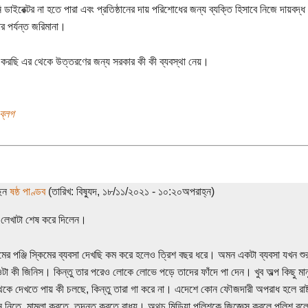
ি ডাইরেক্টর না হতে পারা এবং প্রতিষ্ঠানের দায় পরিশোধের জন্য ব্যক্তি হিসাবে নিজে দা
র পর্যন্ত জরিমানা।
করছি এর থেকে উত্তরণের জন্য সরকার কী কী ব্যবস্থা নেয়।
ব্লগ
ছেন
ষষ্ঠ পাণ্ডব
(তারিখ: বিষ্যুদ, ১৮/১১/২০২১ - ১০:২০অপরাহ্ন)
রে লেখাটা শেষ করে দিলেন।
মের পঞ্জি স্কিমের ব্যবসা দেখছি কম করে হলেও ত্রিশ বছর ধরে। অমন একটা ব্যবসা যখন শু
টা কী জিনিস। কিন্তু তার পরেও লোকে লোভে পড়ে তাদের ফাঁদে পা দেন। খুব অল্প কিছু মানু
েকে দেখতে পায় কী চলছে, কিন্তু তারা গা করে না। এদেশে কোন ফৌজদারী অপরাধ হলে রাষ্ট
 নিতে, মামলা করতে, তদন্ত করতে বাধ্য। অথচ মিডিয়া পুলিশকে জিজ্ঞেস করলে পুলিশ ব