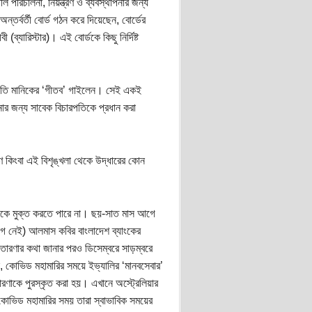
ি পরিচালনা, নিয়ন্ত্রণ ও ব্যবস্থাপনার জন্য
তর্বর্তী বোর্ড গঠন করে দিয়েছেন, বোর্ডের
্যারিস্টার)। এই বোর্ডকে কিছু নির্দিষ্ট
ারপতি মানিকের ‘গীতব’ গাইলেন। সেই একই
ার জন্য সাবেক বিচারপতিকে প্রধান করা
ণ কিংবা এই বিশৃঙ্খলা থেকে উদ্ধারের কোন
িজেকে মুক্ত করতে পারে না। ছয়-সাত মাস আগে
গ নেই) আলমাস কবির বাংলাদেশ ব্যাংকের
্রতারণার কথা জানার পরও ডিসেম্বরে সাড়ম্বরে
লেন, কোভিড মহামারির সময়ে ইভ্যালির ‘মানবসেবার’
ণাকে পুরস্কৃত করা হয়। এখানে অস্ট্রেলিয়ার
োভিড মহামারির সময় তারা স্বাভাবিক সময়ের