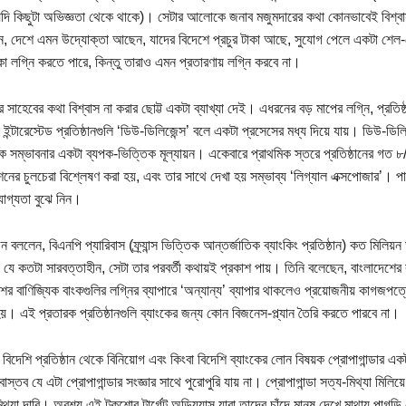
দি কিছুটা অভিজ্ঞতা থেকে থাকে)। সেটার আলোকে জনাব মজুমদারের কথা কোনভাবেই বিশ্ব
, দেশে এমন উদ্যোক্তা আছেন, যাদের বিদেশে প্রচুর টাকা আছে, সুযোগ পেলে একটা শ
কা লগ্নি করতে পারে, কিন্তু তারাও এমন প্রতারণায় লগ্নি করবে না।
টার সাহেবের কথা বিশ্বাস না করার ছোট্ট একটা ব্যাখ্যা দেই। এধরনের বড় মাপের লগ্নি, প্রতি
ইন্টারেস্টেড প্রতিষ্ঠানগুলি ‘ডিউ-ডিলিজেন্স’ বলে একটা প্রসেসের মধ্য দিয়ে যায়। ডিউ-ডিলিজ
িক সম্ভাবনার একটা ব্যপক-ভিত্তিক মূল্যায়ন। একেবারে প্রাথমিক স্তরে প্রতিষ্ঠানের গত 
নের চুলচেরা বিশ্লেষণ করা হয়, এবং তার সাথে দেখা হয় সম্ভাব্য ‘লিগ্যাল এক্সপোজার’। পাঠ
যোগ্যতা বুঝে নিন।
বললেন, বিএনপি প্যারিবাস (ফ্র্যান্স ভিত্তিক আন্তর্জাতিক ব্যাংকিং প্রতিষ্ঠান) কত মিলি
 যে কতটা সারবত্তাহীন, সেটা তার পরবর্তী কথায়ই প্রকাশ পায়। তিনি বলেছেন, বাংলাদেশের বা
ের বাণিজ্যিক বাংকগুলির লগ্নির ব্যাপারে ‘অন্যান্য’ ব্যাপার থাকলেও প্রয়োজনীয় কাগজপত্র
য়। এই প্রতারক প্রতিষ্ঠানগুলি ব্যাংকের জন্য কোন বিজনেস-প্ল্যান তৈরি করতে পারবে না।
বিদেশি প্রতিষ্ঠান থেকে বিনিয়োগ এবং কিংবা বিদেশি ব্যাংকের লোন বিষয়ক প্রোপাগান্ডার
্তব যে এটা প্রোপাগান্ডার সংজ্ঞার সাথে পুরোপুরি যায় না। প্রোপাগান্ডা সত্য-মিথ্যা মিলিয়
 মিথ্যা দাবি। অবশ্য এই টকশোর টার্গেট অডিয়্যান্স যারা তাদের চাঁদে মানুষ দেখে মাথায় পা