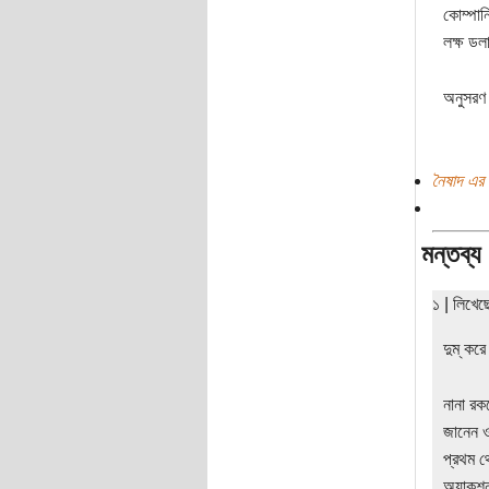
কোম্পান
লক্ষ ডলা
অনুসরণ 
নৈষাদ এর 
মন্তব্য
১ | লিখে
দুম্‌ ক
নানা রক
জানেন ও
প্রথম থ
অ্যাকশন