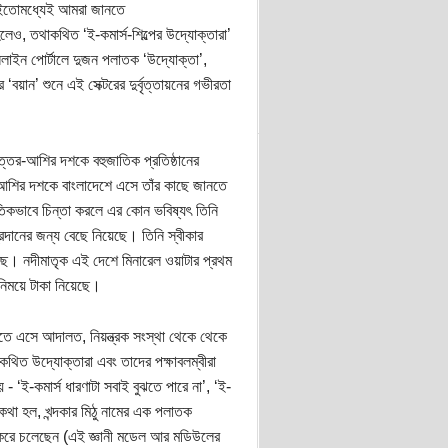
থা ইতোমধ্যেই আমরা জানতে
লেও, তথাকথিত ‘ই-কমার্স-শিল্পের উদ্যোক্তারা’
লাইন পোর্টালে দুজন পলাতক ‘উদ্যোক্তা’,
বয়ান’ শুনে এই সেক্টরের দুর্বৃত্তায়নের গভীরতা
সত্তর-আশির দশকে বহুজাতিক প্রতিষ্ঠানের
ন আশির দশকে বাংলাদেশে এসে তাঁর কাছে জানতে
ৃতিকভাবে চিন্তা করলে এর কোন ভবিষ্যৎ তিনি
দানের জন্য বেছে নিয়েছে। তিনি স্বীকার
ছে। নদীমাতৃক এই দেশে মিনারেল ওয়াটার প্রথম
িনিময়ে টাকা নিয়েছে।
তে এসে আদালত, নিয়ন্ত্রক সংস্থা থেকে থেকে
িত উদ্যোক্তারা এবং তাদের পক্ষাবলম্বীরা
‘ই-কমার্স ধারণাটা সবাই বুঝতে পারে না’, ‘ই-
কথা হল, খন্দকার মিঠু নামের এক পলাতক
 করে চলেছেন (এই জ্ঞানী মডেল আর মডিউলের