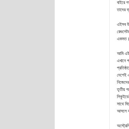
বাইরে গ
তাদের 
এইসব উদ
রেগুলেট
একমত। অ
আমি এই ম
এখানে প
প্রতিষ্ঠ
দেশেই এ
নিজেদের
তৃতীয় প
লিকুইডে
সাথে মি
আসলে 
অস্ট্রে