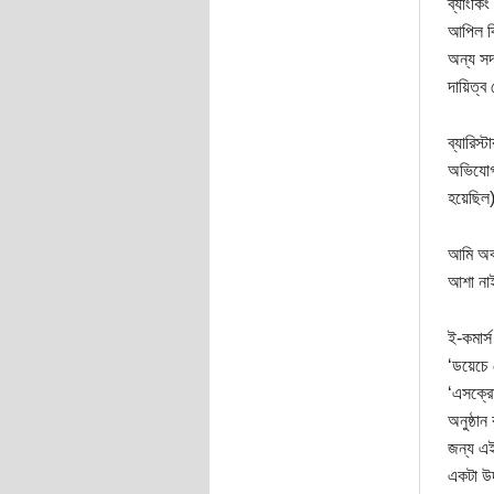
ব্যাংকিং
আপিল বি
অন্য সদস
দায়িত্ব
ব্যারিস
অভিযোগ 
হয়েছিল
আমি অবশ
আশা নাই
ই-কমার্
‘ডয়েচে 
‘এসক্রো
অনুষ্ঠান
জন্য এই
একটা উদ