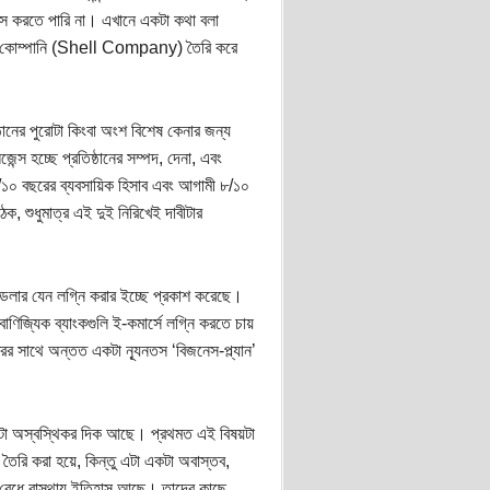
াস করতে পারি না। এখানে একটা কথা বলা
েল-কোম্পানি (Shell Company) তৈরি করে
ষ্ঠানের পুরোটা কিংবা অংশ বিশেষ কেনার জন্য
েন্স হচ্ছে প্রতিষ্ঠানের সম্পদ, দেনা, এবং
৮/১০ বছরের ব্যবসায়িক হিসাব এবং আগামী ৮/১০
ক, শুধুমাত্র এই দুই নিরিখেই দাবীটার
য়ন ডলার যেন লগ্নি করার ইচ্ছে প্রকাশ করেছে।
ণিজ্যিক ব্যাংকগুলি ই-কমার্সে লগ্নি করতে চায়
ের সাথে অন্তত একটা ন্যূনতস ‘বিজনেস-প্ল্যান’
 একটা অস্বস্থিকর দিক আছে। প্রথমত এই বিষয়টা
ে তৈরি করা হয়ে, কিন্তু এটা একটা অবাস্তব,
গড়ি বেধে রাস্থায় ইতিহাস আছে। তাদের কাছে