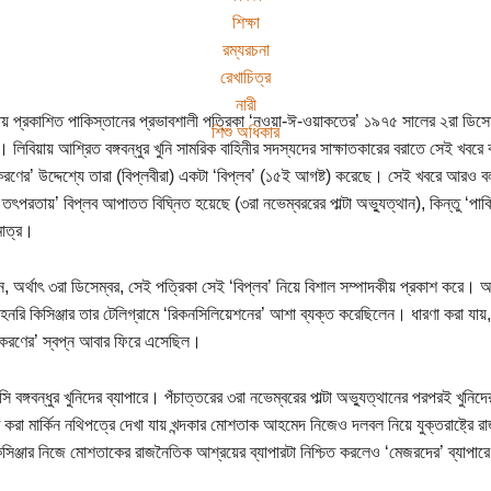
শিক্ষা
রম্যরচনা
রেখাচিত্র
নারী
ষায় প্রকাশিত পাকিস্তানের প্রভাবশালী পত্রিকা ‘নওয়া-ঈ-ওয়াকতের’ ১৯৭৫ সালের ২রা ডিসেম্
শিশু অধিকার
। লিবিয়ায় আশ্রিত বঙ্গবন্ধুর খুনি সামরিক বাহিনীর সদস্যদের সাক্ষাতকারের বরাতে সেই খবর
রণের’ উদ্দেশ্যে তারা (বিপ্লবীরা) একটা ‘বিপ্লব’ (১৫ই আগষ্ট) করেছে। সেই খবরে আরও বলা 
 তৎপরতায়’ বিপ্লব আপাতত বিঘ্নিত হয়েছে (৩রা নভেম্বররের পাল্টা অভ্যুত্থান), কিন্তু ‘প
মাত্র।
ন, অর্থাৎ ৩রা ডিসেম্বর, সেই পত্রিকা সেই ‘বিপ্লব’ নিয়ে বিশাল সম্পাদকীয় প্রকাশ ক
হেনরি কিসিঞ্জার তার টেলিগ্রামে ‘রিকনসিলিয়েশনের’ আশা ব্যক্ত করেছিলেন। ধারণা করা যায
করণের’ স্বপ্ন আবার ফিরে এসেছিল।
 বঙ্গবন্ধুর খুনিদের ব্যাপারে। পঁচাত্তরের ৩রা নভেম্বরের পাল্টা অভ্যুত্থানের পরপরই খুনিদে
 করা মার্কিন নথিপত্রে দেখা যায় খন্দকার মোশতাক আহমেদ নিজেও দলবল নিয়ে যুক্তরাষ্ট্র
িসিঞ্জার নিজে মোশতাকের রাজনৈতিক আশ্রয়ের ব্যাপারটা নিশ্চিত করলেও ‘মেজরদের’ ব্যাপ