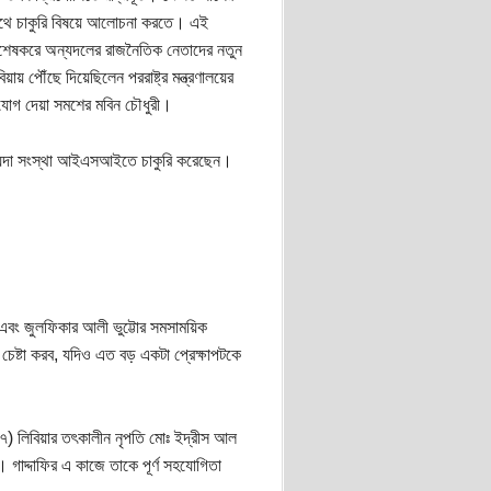
 সাথে চাকুরি বিষয়ে আলোচনা করতে। এই
 (বিশেষকরে অন্যদলের রাজনৈতিক নেতাদের নতুন
় পৌঁছে দিয়েছিলেন পররাষ্ট্র মন্ত্রণালয়ের
য় যোগ দেয়া সমশের মবিন চৌধুরী।
য়েন্দা সংস্থা আইএসআইতে চাকুরি করেছেন।
াফি এবং জুলফিকার আলী ভুট্টোর সমসাময়িক
 চেষ্টা করব, যদিও এত বড় একটা প্রেক্ষাপটকে
 ২৭) লিবিয়ার তৎকালীন নৃপতি মোঃ ইদ্রীস আল
। গাদ্দাফির এ কাজে তাকে পূর্ণ সহযোগিতা