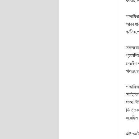
করেছিলে
গাদ্দাফি
আরব ধার
ধর্মনির
সত্তরের
প্রকাশি
বেদুইন 
খালদুনে
গাদ্দাফি
সবাইকেই
সাথে বিভ
ভিত্তিক 
হয়েছিল
এই ৩০টা