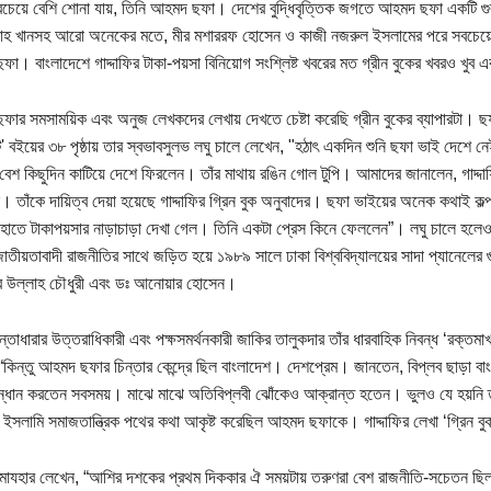
বচেয়ে বেশি শোনা যায়, তিনি আহমদ ছফা। দেশের বুদ্ধিবৃত্তিক জগতে আহমদ ছফা একটি গুরুত
লাহ খানসহ আরো অনেকের মতে, মীর মশাররফ হোসেন ও কাজী নজরুল ইসলামের পরে সবচেয়ে গুর
া। বাংলাদেশে গাদ্দাফির টাকা-পয়সা বিনিয়োগ সংশ্লিষ্ট খবরের মত গ্রীন বুকের খবরও খুব এক
ার সমসাময়িক এবং অনুজ লেখকদের লেখায় দেখতে চেষ্টা করেছি গ্রীন বুকের ব্যাপারটা। ছফ
্ট' বইয়ের ৩৮ পৃষ্ঠায় তার স্বভাবসুলভ লঘু চালে লেখেন, "হঠাৎ একদিন শুনি ছফা ভাই দেশে নে
় বেশ কিছুদিন কাটিয়ে দেশে ফিরলেন। তাঁর মাথায় রঙিন গোল টুপি। আমাদের জানালেন, গাদ্দাফ
ন। তাঁকে দায়িত্ব দেয়া হয়েছে গাদ্দাফির গ্রিন বুক অনুবাদের। ছফা ভাইয়ের অনেক কথাই 
 হাতে টাকাপয়সার নাড়াচাড়া দেখা গেল। তিনি একটা প্রেস কিনে ফেললেন”। লঘু চালে হলেও
তীয়তাবাদী রাজনীতির সাথে জড়িত হয়ে ১৯৮৯ সালে ঢাকা বিশ্ববিদ্যালয়ের সাদা প্যানেলের গুর
 উল্লাহ চৌধুরী এবং ডঃ আনোয়ার হোসেন।
ন্তাধারার উত্তরাধিকারী এবং পক্ষসমর্থনকারী জাকির তালুকদার তাঁর ধারবাহিক নিবন্ধ ‘রক্তমা
“কিন্তু আহমদ ছফার চিন্তার কেন্দ্রে ছিল বাংলাদেশ। দেশপ্রেম। জানতেন, বিপ্লব ছাড়া বাং
্ধান করতেন সবসময়। মাঝে মাঝে অতিবিপ্লবী ঝোঁকেও আক্রান্ত হতেন। ভুলও যে হয়নি তা
ির ইসলামি সমাজতান্ত্রিক পথের কথা আকৃষ্ট করেছিল আহমদ ছফাকে। গাদ্দাফির লেখা ‘গ্রিন ব
াযহার লেখেন, “আশির দশকের প্রথম দিককার ঐ সময়টায় তরুণরা বেশ রাজনীতি-সচেতন ছিল। 