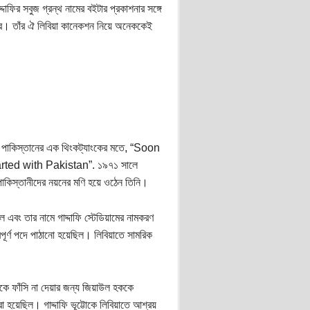
ফির সবুজ গ্রন্থ নামের বইটার প্রকাশনার সঙ্গে
শ্র। তাঁর ঐ লিবিয়া কানেকশন নিয়ে অনেককেই
রু। পাকিস্তানের এক থিংকট্যাংকের মতে, “Soon
ted with Pakistan”. ১৯৭১ সালে
়ে পাকিস্তানীদের নয়নের মণি হয়ে ওঠেন তিনি।
 এবং তার নামে গাদ্দাফি স্টেডিয়ামের নামকরণ
্বপূর্ণ পদে পাঠানো হয়েছিল। লিবিয়াতে সামরিক
োকে ফাঁসি না দেয়ার জন্য জিয়াউল হককে
হয়েছিল। গাদ্দাফি ভূট্টোকে লিবিয়াতে আশ্রয়