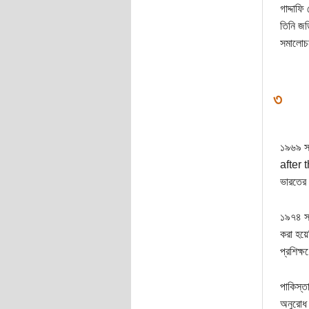
গাদ্দাফ
তিনি জড
সমালোচ
৩
১৯৬৯ সা
after 
ভারতের প
১৯৭৪ সাল
করা হয়ে
প্রশিক্ষ
পাকিস্তা
অনুরোধ 