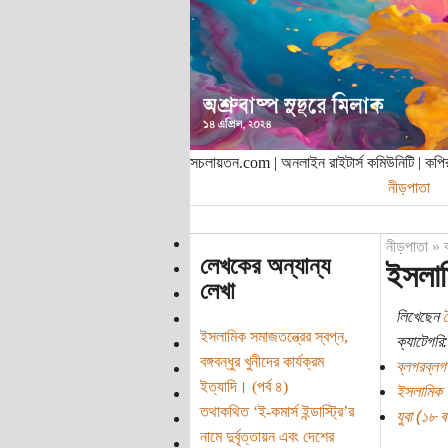
সচলায়তন.com | অনলাইন রাইটার্স কমিউনিটি | ক
নীড়পাতা
নীড়পাতা
»
লেখকের অন্যান্য
ইসলামি
লেখা
লিখেছেন
ইসলামিক সমাজতন্ত্রের স্বপ্ন,
ক্যাটেগরি:
বঙ্গবন্ধুর খুনীদের কার্যক্রম
ব্লগরব্লগ
ইত্যাদি। (পর্ব ৪)
ইসলামিক সম
তথাকথিত ‘ই-কমার্স ইন্ডাস্ট্রি’র
যুবা (১৮ বছ
নামে দুর্বৃত্তায়ন এবং দেশের