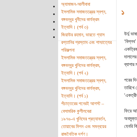
অ্যামাজন-আলীবাবা
১
ইসলামিক সমাজতন্ত্রের স্বপ্ন,
বঙ্গবন্ধুর খুনীদের কার্যক্রম
ইত্যাদি। (পর্ব ৩)
উর্দু ভা
জিয়াউর রহমান, ভারতে গ্যাস
‘বিপ্লব’
রপ্তানির প্রস্তাব এবং পাশ্চাত্যের
একত্রিক
পরিকল্পনা
দালালের
ইসলামিক সমাজতন্ত্রের স্বপ্ন,
ব্যাপার 
বঙ্গবন্ধুর খুনিদের কার্যক্রম,
ইত্যাদি। (পর্ব ২)
পরের দি
ইসলামিক সমাজতন্ত্রের স্বপ্ন,
তারিখে 
বঙ্গবন্ধুর খুনিদের কার্যক্রম,
‘একত্রী
ইত্যাদি। (পর্ব ১)
পঁচাত্তরের পনেরই আগস্ট –
ফিরে আসি
বেসামরিক কুশীলবেরা
অবমুক্ত
১৯৭৬-এ খুনিদের প্রত্যাবর্তন,
হেনরি ক
তোয়াবের মিশন এবং সমন্বয়ের
রাজনৈতিক দর্শণ।