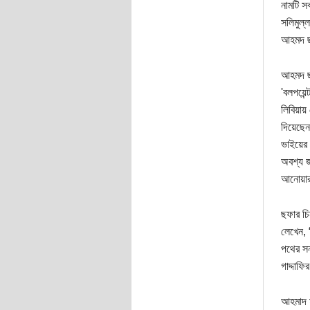
নামটি স
সলিমুল্
আহমদ ছফ
আহমদ ছফ
'বলপয়েন
লিবিয়ায
দিয়েছে
ভাইয়ের
অবশ্য জা
আনোয়ার
ছফার চি
লেখেন, 
পথের সন
গাদ্দাফ
আহমাদ ম