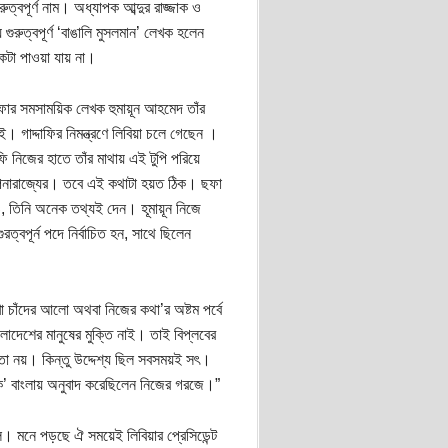
্বপূর্ণ নাম। অধ্যাপক আব্দুর রাজ্জাক ও
ুত্বপূর্ণ ‘বাঙালি মুসলমান’ লেখক হলেন
টা পাওয়া যায় না।
ার সমসাময়িক লেখক হুমায়ূন আহমেদ তাঁর
ই। গাদ্দাফির নিমন্ত্রণে লিবিয়া চলে গেছেন ।
ি নিজের হাতে তাঁর মাথায় এই টুপি পরিয়ে
কল্পনারাজ্যের। তবে এই কথাটা হয়ত ঠিক। ছফা
, তিনি অনেক তথ্যই দেন। হূমায়ূন নিজে
ত্বপূর্ন পদে নির্বাচিত হন, সাথে ছিলেন
খা চাঁদের আলো অথবা নিজের কথা’র অষ্টম পর্বে
লাদেশের মানুষের মুক্তি নাই। তাই বিপ্লবের
 নয়। কিন্তু উদ্দেশ্য ছিল সবসময়ই সৎ।
ুক’ বাংলায় অনুবাদ করেছিলেন নিজের গরজে।”
মনে পড়ছে ঐ সময়েই লিবিয়ার প্রেসিডেন্ট