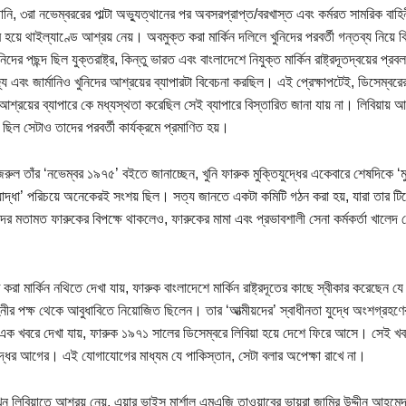
নি, ৩রা নভেম্বররের পাল্টা অভ্যুত্থানের পর অবসরপ্রাপ্ত/বরখাস্ত এবং কর্মরত সামরিক বাহি
র হয়ে থাইল্যাণ্ডে আশ্রয় নেয়। অবমুক্ত করা মার্কিন দলিলে খুনিদের পরবর্তী গন্তব্য নিয়ে ক
নিদের পছন্দ ছিল যুক্তরাষ্ট্র, কিন্তু ভারত এবং বাংলাদেশে নিযুক্ত মার্কিন রাষ্ট্রদূতদ্বয়ের প্
্য এবং জার্মানিও খুনিদের আশ্রয়ের ব্যাপারটা বিবেচনা করছিল। এই প্রেক্ষাপটেই, ডিসেম্বরের 
 আশ্রয়ের ব্যাপারে কে মধ্যস্থতা করেছিল সেই ব্যাপারে বিস্তারিত জানা যায় না। লিবিয়ায় আশ
 ছিল সেটাও তাদের পরবর্তী কার্যক্রমে প্রমাণিত হয়।
জরুল তাঁর ‘নভেম্বর ১৯৭৫’ বইতে জানাচ্ছেন, খুনি ফারুক মুক্তিযুদ্ধের একেবারে শেষদিকে ‘ম
যোদ্ধা’ পরিচয়ে অনেকেরই সংশয় ছিল। সত্য জানতে একটা কমিটি গঠন করা হয়, যারা তার টি
তাদের মতামত ফারুকের বিপক্ষে থাকলেও, ফারুকের মামা এবং প্রভাবশালী সেনা কর্মকর্তা খালে
করা মার্কিন নথিতে দেখা যায়, ফারুক বাংলাদেশে মার্কিন রাষ্ট্রদূতের কাছে স্বীকার করেছেন যে
িনীর পক্ষ থেকে আবুধাবিতে নিয়োজিত ছিলেন। তার ‘আত্মীয়দের’ স্বাধীনতা যুদ্ধে অংশগ্র
’ এক খবরে দেখা যায়, ফারুক ১৯৭১ সালের ডিসেম্বরে লিবিয়া হয়ে দেশে ফিরে আসে। সেই খব
ুদ্ধের আগের। এই যোগাযোগের মাধ্যম যে পাকিস্তান, সেটা বলার অপেক্ষা রাখে না।
যখন লিবিয়াতে আশ্রয় নেয়, এয়ার ভাইস মার্শাল এমএজি তাওয়াবের ভায়রা জামির উদ্দীন আহম