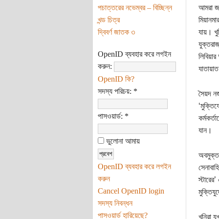
পচাত্তরের নভেম্বর – বিচ্ছিন্ন
আমরা জা
খন্ড চিত্র
মিয়ানমা
দ্বিবর্ণ জাতক ৩
যায়। খু
যুক্তরাজ
OpenID ব্যবহার করে লগইন
লিবিয়ার
করুন:
যাতায়াত
OpenID কি?
সদস্য পরিচয়:
*
সৈয়দ ন
‘মুক্তি
পাসওয়ার্ড:
*
কর্মকর্
যান।
ভুলোনা আমায়
অবমুক্ত 
OpenID ব্যবহার করে লগইন
সেনাবাহ
করুন
স্টারের
Cancel OpenID login
মুক্তিয
সদস্য নিবন্ধন
পাসওয়ার্ড হারিয়েছে?
খুনিরা 