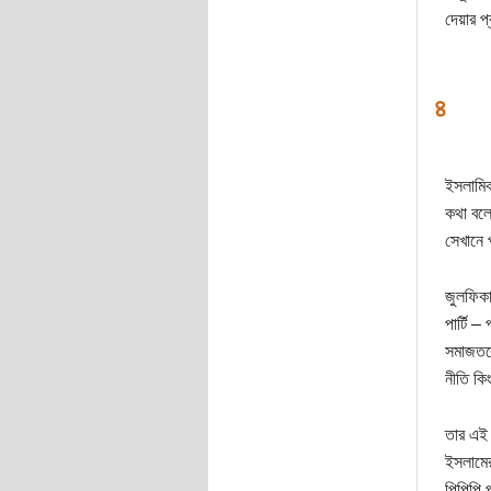
দেয়ার 
৪
ইসলামিক
কথা বলেছ
সেখানে 
জুলফিকা
পার্টি –
সমাজতন্
নীতি কি
তার এই 
ইসলামের 
পিপিপি 