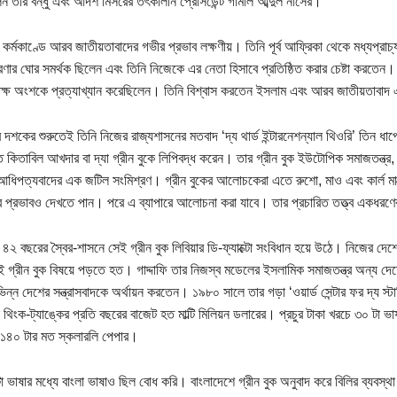
ন তার বন্ধু এবং আদর্শ মিসরের তৎকালীন প্রেসিডেন্ট গামাল আব্দুল নাসের।
র কর্মকাণ্ডে আরব জাতীয়তাবাদের গভীর প্রভাব লক্ষণীয়। তিনি পূর্ব আফ্রিকা থেকে মধ্যপ্রাচ্য 
ণার ঘোর সমর্থক ছিলেন এবং তিনি নিজেকে এর নেতা হিসাবে প্রতিষ্ঠিত করার চেষ্টা করতেন। 
পেক্ষ অংশকে প্রত্যাখ্যান করেছিলেন। তিনি বিশ্বাস করতেন ইসলাম এবং আরব জাতীয়তাবাদ
 দশকের শুরুতেই তিনি নিজের রাজ্যশাসনের মতবাদ ‘দ্য থার্ড ইন্টারনেশন্যাল থিওরি’ তিন ধাপ
ত কিতাবিল আখদার বা দ্যা গ্রীন বুকে লিপিবদ্ধ করেন। তার গ্রীন বুক ইউটোপিক সমাজতন্ত্
আধিপত্যবাদের এক জটিল সংমিশ্রণ। গ্রীন বুকের আলোচকেরা এতে রুশো, মাও এবং কার্ল মার
র প্রভাবও দেখতে পান। পরে এ ব্যাপারে আলোচনা করা যাবে। তার প্রচারিত তত্ত্ব একধরণে
র ৪২ বছরের স্বৈর-শাসনে সেই গ্রীন বুক লিবিয়ার ডি-ফ্যাক্টো সংবিধান হয়ে উঠে। নিজের দেশে প
 গ্রীন বুক বিষয়ে পড়তে হত। গাদ্দাফি তার নিজস্ব মডেলের ইসলামিক সমাজতন্ত্র অন্য দে
িন্ন দেশের সন্ত্রাসবাদকে অর্থায়ন করতেন। ১৯৮০ সালে তার গড়া ‘ওয়ার্ড সেন্টার ফর দ্য স্টাডি
থিংক-ট্যাঙ্কের প্রতি বছরের বাজেট হত মাল্টি মিলিয়ন ডলারের। প্রচুর টাকা খরচে ৩০ টা ভাষ
 ১৪০ টার মত স্কলারলি পেপার।
 ভাষার মধ্যে বাংলা ভাষাও ছিল বোধ করি। বাংলাদেশে গ্রীন বুক অনুবাদ করে বিলির ব্যবস্থা