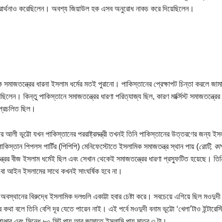
প্রার্থনাও করেছিলেন। অবশ্য জিয়াউল হক এসব অনুরোধ নাকচ করে দিয়েছিলেন।
 সমাজতন্ত্রের ধারনা ইসলাম ধর্মের মতই পুরানো। পাকিস্তানের প্রেক্ষাপট চিন্তা করলে
িলেন। কিন্তু পাকিস্তানে সমাজতন্ত্রের ধারণা পরিত্যাজ্য ছিল, কারণ মার্ক্সিস্ট সমাজতন্ত্রের
প্রচলিত ছিল।
র আলী ভূট্টো যখন পাকিস্তানের পররাষ্ট্রমন্ত্রী তখনই তিনি পাকিস্তানের উত্তরণের জন্য ই
 পাকিস্তান পিপলস পার্টির (পিপিপি) মেনিফেস্টোতে ইসলামিক সমাজতন্ত্র স্থান পায় (
রোটি, কা
ত্রের বীজ ইসলাম ধর্মেই ছিল এবং সেখান থেকেই সমাজতন্ত্রের ধারণা প্রস্ফুটিত হয়েছে। ত
ংবা আইন ইসলামের সাথে কখনই সাংঘর্ষিক হবে না।
অবস্থানের বিরুদ্ধে ইসলামিক দলগুলি একাট্টা হবার চেষ্টা করে। সবচেয়ে এগিয়ে ছিল মওদু
কথা বলে তিনি বেশি দূর যেতে পারেন নাই। এই পর্বে মওদুদী বনাম ভূট্টো ‘খেলা’টাও ইন্টারেস
পাঞ্জাব এবং সিন্ধে ৮০ সিট পায় আর জামাতে ইসলামি পায় মাত্র ৩ টা।