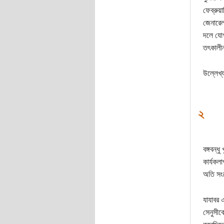
ফেব্রুয
জেনারেল
দলে যোগদ
তৎকালীন 
উল্লেখ্
২
বঙ্গবন্ধ
কার্যকল
অতি সংক
যাযাবর 
সেনুসীক