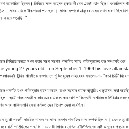
ি বেশ আলোচিত ছিলেন। লিবিয়ার সঙ্গে আহমদ ছফার কী যেন একটা যোগ ছিল। শুনেছিলাম গাদ্দা
়িত। লিবিয়া থেকে টাকাপয়সা পান ছফা। লিবিয়া সম্পর্কে মানুষের মধ্যে তখন ধারণা ছিল মি
না করতে শুনেছি।”
লে লিবিয়ার ক্ষমতা দখল করার সাথে সাথেই গাদ্দাফির সাথে পাকিস্তানের শুভ সম্পর্কের শু
the young 27 years old…on September 1, 1969 his love affair star
্রধানমন্ত্রী ইন্দিরা গান্ধীকে বাংলাদেশে মুক্তিযুদ্ধে সাহায্যের সমালোচনায় “কড়া চিঠি” দিয
ে গাদ্দাফি যখন পাকিস্তান ভ্রমণ করেন, তখন সংসদে তাকে স্ট্যান্ডিং ওভ্যাসন দেয়া হয়েছিল
ছিল। ভূট্টো প্রধানমন্ত্রী থাকার সময়ে এক লক্ষের বেশি পাকিস্তানী নাগরিককে লিবিয়ায় গুরুত
ণের জন্য পাকিস্তানি সেনা কর্মকর্তাদের নিয়োগ দেয়া হয়েছিল।
নে ভূট্টো-পরবর্তী সামরিক শাসকদের সাথে অবশ্য গাদ্দাফির ভাল সম্পর্ক ছিল না। ১৯৭৮ ভূট্ট
করে বার্তা পাঠিছিলেন গাদ্দাফি। এমনকী লিবিয়ার রেডিও-টেলিভিশনেও এই অনুরোধ প্রচার করা 