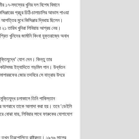
নীর ১৭-সদস্যের খুনির দল বিশেষ বিমানে
িসিঞ্জারের প্রচুর চিঠি-চালাচালির আভাস পাওয়া
রবল আপত্তির মুখে কিসিঞ্জার দ্বিধায় ছিলেন।
২১ তারিখ খুনিরা লিবিয়ায় আশ্রয় নেয়।
্রিত খুনিদের জার্মানি কিংবা যুক্তরাজ্যে অবাধ
ুক্তিযুদ্ধে’ যোগ দেন। কিন্তু তার
কেট/সময় ইত্যাদিতে গড়মিল পান। উর্ধ্বতন
দ মোশাররফের জোর তদবিরে সে যাত্রায় উৎরে
 মুক্তিযুদ্ধ চলাকালে তিনি পাকিস্তান
হণের অপরাধে তাকে আলাদা করা হয়। তবে ‘ডেইলি
রে বোঝা যায়, লিবিয়ার সাথে ফারুকের যোগাযোগ
েদ তখন ত্রিপোলিতে রাষ্ট্রদূত। ১৯৭৬ সালের