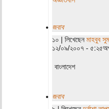
জবাব
১০ | লিখেছেন
মাহবুব সু
১২/০৯/২০০৭ - ৫:২৫অপ
বাংলাদেশ
জবাব
৯ | লিখেছেন
দুর্বাশা তাপ