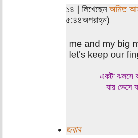
১৪ | লিখেছেন
অমিত আ
৫:৪৪অপরাহ্ন)
me and my big mou
let's keep our fin
একটা ঝলসে য
যায় ভেসে য
জবাব