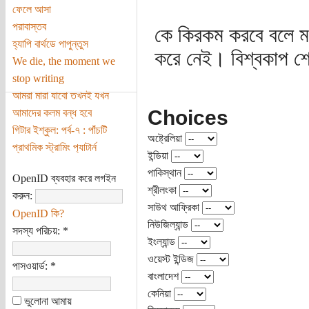
ফেলে আসা
পরাবাস্তব
কে কিরকম করবে বলে ম
হ্যাপি বার্থডে পাপুন্তুস
করে নেই। বিশ্বকাপ শ
We die, the moment we
stop writing
আমরা মারা যাবো তখনই যখন
Choices
আমাদের কলম বন্ধ হবে
গিটার ইশ্‌কুল: পর্ব-৭ : পাঁচটি
অষ্ট্রেলিয়া
প্রাথমিক স্ট্রামিং প‌্যাটার্ন
ইন্ডিয়া
পাকিস্থান
OpenID ব্যবহার করে লগইন
শ্রীলংকা
করুন:
সাউথ আফ্রিকা
OpenID কি?
নিউজিল্যান্ড
সদস্য পরিচয়:
*
ইংল্যান্ড
ওয়েস্ট ইন্ডিজ
পাসওয়ার্ড:
*
বাংলাদেশ
কেনিয়া
ভুলোনা আমায়