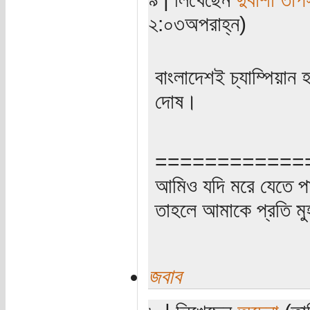
২:০৩অপরাহ্ন)
বাংলাদেশই চ্যাম্পিয়ান
দোষ।
============
আমিও যদি মরে যেতে প
তাহলে আমাকে প্রতি মুহ
জবাব