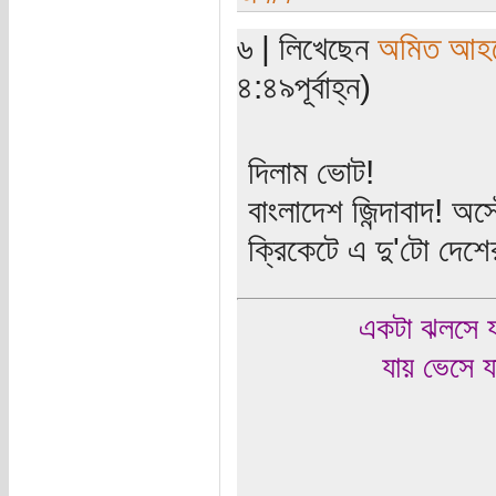
৬ | লিখেছেন
অমিত আহ
৪:৪৯পূর্বাহ্ন)
দিলাম ভোট!
বাংলাদেশ জিন্দাবাদ! অস
ক্রিকেটে এ দু'টো দেশ
একটা ঝলসে য
যায় ভেসে য