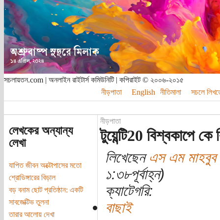
সচলায়তন.com | অনলাইন রাইটার্স কমিউনিটি | কপিরাইট © ২০০৬-২০১৫
নীড়পাতা
English
নীতিমালা
সচলে লিখত
নীড়পাতা
লেখকের অন্যান্য
টুয়েন্টি20 বিশ্বকাপে ক
লেখা
লিখেছেন
এস এম মাহবুব ম
যাপিত জীবন অক্টোপাসের মতো
১:৩৮পূর্বাহ্ন)
শ্রোডিঙ্গারের বিড়াল
ক্যাটেগরি:
বড় বনাম ছোট প্রতিষ্ঠান: একটি
সাবজেক্টিভ তুলনা
বাছাই
তারার আলোয় দেখা