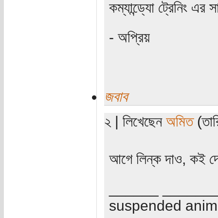
কম্যান্ড্যো ট্রেনিং এর 
- অপ্রিয়
জবাব
২ | লিখেছেন
অমিত
(তারি
আগে লিন্ক দাও, কই দ
______ ______
suspended anima