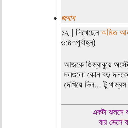
জবাব
১২ | লিখেছেন
অমিত আ
৬:৪৭পূর্বাহ্ন)
আজকে জিম্বাবুয়ে অস্ট্
দলগুলো কোন বড় দলকে হ
দেখিয়ে দিল... টু থাম্ব
একটা ঝলসে য
যায় ভেসে য