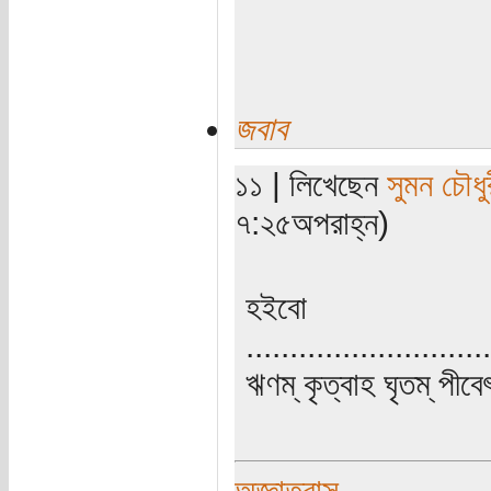
জবাব
১১ | লিখেছেন
সুমন চৌধু
৭:২৫অপরাহ্ন)
হইবো
............................
ঋণম্ কৃত্বাহ ঘৃতম্ পীবে
অজ্ঞাতবাস