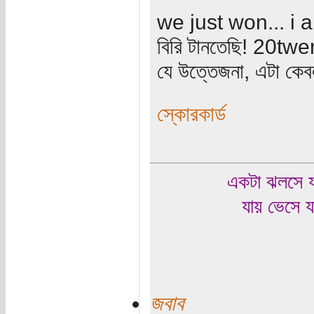
we just won... i a
বিরি টানতেছি! 20twent
যে উত্তেজনা, এটা কেবল
স্কোরকার্ড
একটা ঝলসে য
যায় ভেসে য
জবাব