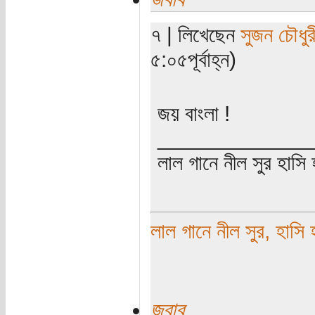
৭ | লিখেছেন
সুজন চৌধুর
৫:০৫পূর্বাহ্ন)
জয় বাংলা !
_____________
লাল গানে নীল সুর হাসি হ
লাল গানে নীল সুর, হাসি 
জবাব