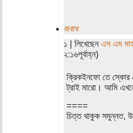
জবাব
১ | লিখেছেন
এস এম মাহবু
২:১৬পূর্বাহ্ন)
ক্রিকইনফো তে স্কোর
ট্রাই মারো। আমি এখ
====
চিত্ত থাকুক সমুন্নত, উ