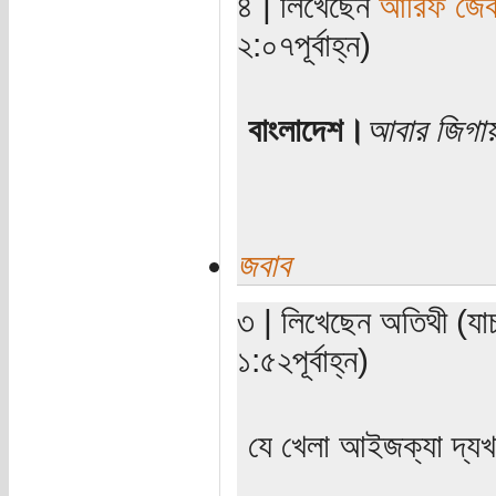
৪ | লিখেছেন
আরিফ জে
২:০৭পূর্বাহ্ন)
বাংলাদেশ।
আবার জিগা
জবাব
৩ | লিখেছেন অতিথী (যা
১:৫২পূর্বাহ্ন)
যে খেলা আইজক্যা দ্য