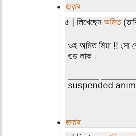
জবাব
৫ | লিখেছেন
অমিত
(তারি
ওহ অমিত মিয়া !! সো ক
গুড লাক।
______ ______
suspended anima
জবাব