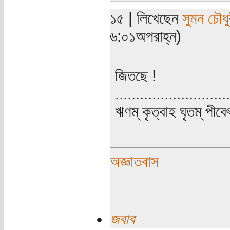
১৫ | লিখেছেন
সুমন চৌধু
৬:০১অপরাহ্ন)
জিতছে !
............................
ঋণম্ কৃত্বাহ ঘৃতম্ পীবে
অজ্ঞাতবাস
জবাব