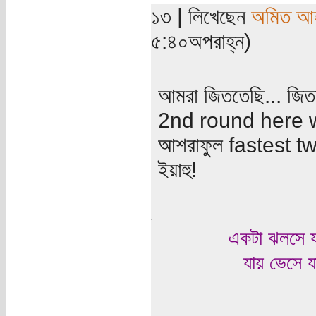
১৩ | লিখেছেন
অমিত আ
৫:৪০অপরাহ্ন)
আমরা জিততেছি... জিত
2nd round here 
আশরাফুল fastest t
ইয়াহু!
একটা ঝলসে য
যায় ভেসে য