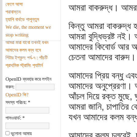
ফেলে আসা
আমরা বাকরুদ্ধ। আমরা
পরাবাস্তব
হ্যাপি বার্থডে পাপুন্তুস
কিন্তু আমরা বাকরুদ্
We die, the moment we
আমরা বুদ্ধিভ্রষ্ট নই।
stop writing
আমরা মারা যাবো তখনই যখন
আমাদের কিবোর্ড আর আ
আমাদের কলম বন্ধ হবে
চেতনা আমাদের বারুদ।
গিটার ইশ্‌কুল: পর্ব-৭ : পাঁচটি
প্রাথমিক স্ট্রামিং প‌্যাটার্ন
আমাদের প্রিয় বন্ধু এ
OpenID ব্যবহার করে লগইন
আমাদের অনুপ্রেরণা। আ
করুন:
আঁচল দিয়ে রক্ত মুছে, 
OpenID কি?
সদস্য পরিচয়:
*
আমরা জানি, চাপাতির 
যখন আমাদের কলম বন্
পাসওয়ার্ড:
*
আমাদের কলম চলবেই,
ভুলোনা আমায়