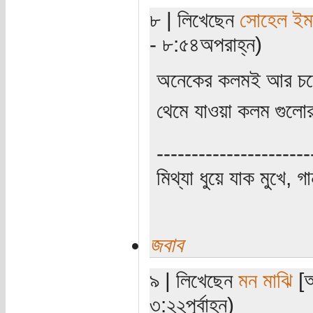
৮ | লিখেছেন
সোহেল ইম
- ৮:৫৪অপরাহ্ন)
অনেকের কলমই আর চল
থেমে যাওয়া কলম গুলোর
----------------------
মিথ্যা ধুয়ে যাক মুখে, গ
জবাব
৯ | লিখেছেন
মন মাঝি
[অ
৩:২২পূর্বাহ্ন)