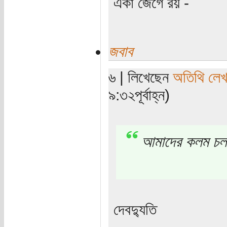
একা জেগে রয় -
জবাব
৬ | লিখেছেন
অতিথি লে
৯:৩২পূর্বাহ্ন)
আমাদের কলম চল
দেবদ্যুতি