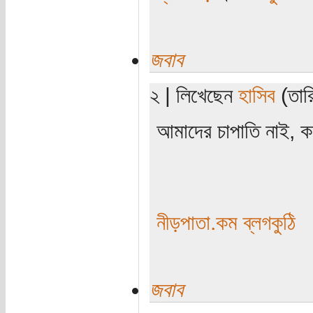
জবাব
২ | লিখেছেন
হাসিব
(তারি
আমাদের চাপাতি নাই,
নীড়পাতা.কম ব্লগকুঠি
জবাব