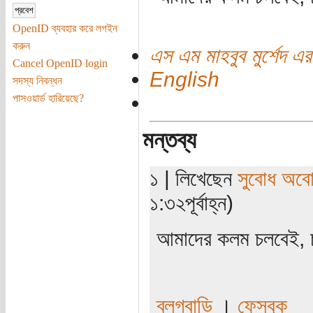
OpenID ব্যবহার করে লগইন
করুন
এস এম মাহবুব মুর্শেদ এর
Cancel OpenID login
English
সদস্য নিবন্ধন
পাসওয়ার্ড হারিয়েছে?
মন্তব্য
১ | লিখেছেন
সুবোধ অব
১:৩২পূর্বাহ্ন)
আমাদের কলম চলবেই,
ব্লগবাড়ি
।
ফেসবুক