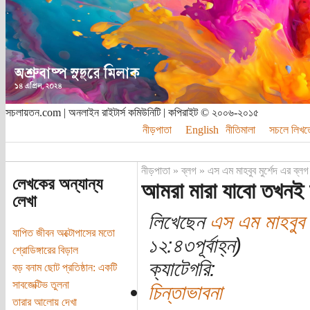
সচলায়তন.com | অনলাইন রাইটার্স কমিউনিটি | কপিরাইট © ২০০৬-২০১৫
নীড়পাতা
English
নীতিমালা
সচলে লিখত
নীড়পাতা
»
ব্লগ
»
এস এম মাহবুব মুর্শেদ এর ব্লগ
লেখকের অন্যান্য
আমরা মারা যাবো তখনই
লেখা
লিখেছেন
এস এম মাহবুব ম
যাপিত জীবন অক্টোপাসের মতো
১২:৪৩পূর্বাহ্ন)
শ্রোডিঙ্গারের বিড়াল
ক্যাটেগরি:
বড় বনাম ছোট প্রতিষ্ঠান: একটি
সাবজেক্টিভ তুলনা
চিন্তাভাবনা
তারার আলোয় দেখা