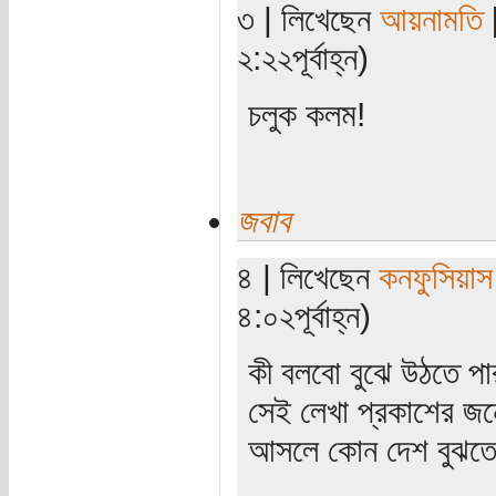
৩ | লিখেছেন
আয়নামতি
[
২:২২পূর্বাহ্ন)
চলুক কলম!
জবাব
৪ | লিখেছেন
কনফুসিয়াস
৪:০২পূর্বাহ্ন)
কী বলবো বুঝে উঠতে পা
সেই লেখা প্রকাশের জন
আসলে কোন দেশ বুঝতে 