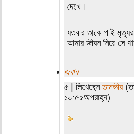
দেখে।
যতবার তাকে পাই মৃত্যু
আমার জীবন নিয়ে সে থাক
জবাব
৫ | লিখেছেন
তানভীর
(তা
১০:৫৫অপরাহ্ন)