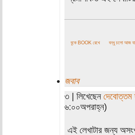
বুকে BOOK রেখে
বন্ধু চলো আজ যা
জবাব
৩ | লিখেছেন
দেবোত্তম 
৬:০০অপরাহ্ন)
এই লেখাটার জন্য অসংখ