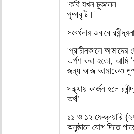
‘কবি যখন ঢুকলেন......
পুষ্পবৃষ্টি।’
সংবর্ধনার জবাবে রবীন্দ্
‘প্রাচীনকালে আমাদের দে
অর্পণ করা হতো, আমি 
জন্য আজ আমাকেও পুষ্প 
সন্ধ্যায় কার্জন হলে রবী
অর্থ’।
১১ ও ১২ ফেব্রুয়ারি (২
অনুষ্ঠানে যোগ দিতে পা