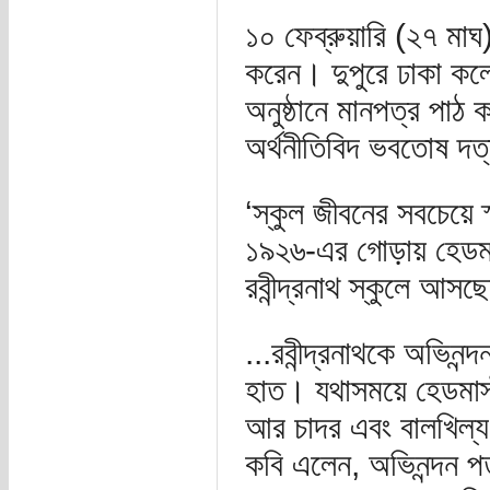
১০ ফেব্রুয়ারি (২৭ মাঘ) রব
করেন। দুপুরে ঢাকা কলেজ
অনুষ্ঠানে মানপত্র পাঠ 
অর্থনীতিবিদ ভবতোষ দত্ত
‘স্কুল জীবনের সবচেয়ে স্ম
১৯২৬-এর গোড়ায় হেডমা
রবীন্দ্রনাথ স্কুলে আ
...রবীন্দ্রনাথকে অভিন
হাত। যথাসময়ে হেডমাস্টা
আর চাদর এবং বালখিল্য
কবি এলেন, অভিনন্দন পত