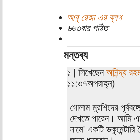
আবু রেজা এর ব্লগ
৬৬৩বার পঠিত
মন্তব্য
১ | লিখেছেন
অনিন্দ্য রহ
১১:৩৭অপরাহ্ন)
গোলাম মুরশিদের পূর্ববঙ্গে র
দেখতে পারেন। আমি এক
নামে' একটি ডকুমেন্টা
জন্য ধন্যবাদ।