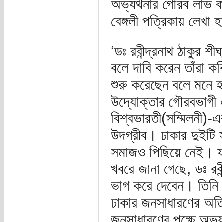
অভ্যর্থনার গৌরব লাভ ক
বেঙ্গলী পত্রিকায় লেখা 
‘ডঃ রবীন্দ্রনাথ ঠাকুর শ
বলে দাবি করেন তাঁরা ক
শুরু করেছেন বলে মনে 
উদ্যোক্তার গৌরবভাগী এব
বিশ্বভারতী(সম্মিলনী)-
উদগ্রীব। ঢাকার দুইটি সা
সমাজও পিছিয়ে নেই। ফ
খবরে জানা গেছে, ডঃ রবী
ভাগ করে দেবেন। তিনি 
ঢাকার জনসাধারণের অত
জনসাধারণের পক্ষে অভ্