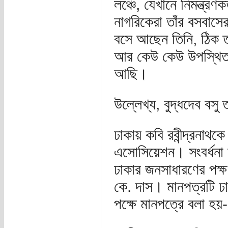
লঞ্চে, যেখানে নিমন্ত্রণক
নাগরিকেরা তাঁর বসবাস
বসে আছেন তিনি, ঠিক ত
আর কেউ কেউ উপস্থিত ও
আছি।
উল্লেখ্য, বুদ্ধদেব বস
ঢাকায় কবি রবীন্দ্রনাথ
এসোসিয়েশন। সংবর্ধনা অন
ঢাকার জনসাধারণের পক্
কে. দাস। মানপত্রটি ঢ
পক্ষে মানপত্রে বলা হয়-