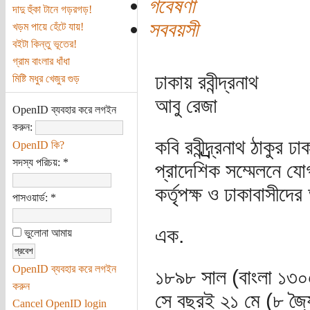
গবেষণা
দাদু হুঁকা টানে গড়রগড়!
সববয়সী
খড়ম পায়ে হেঁটে যায়!
বইটা কিন্তু ভূতের!
গ্রাম বাংলার ধাঁধা
ঢাকায় রবীন্দ্রনাথ
মিষ্টি মধুর খেজুর গুড়
আবু রেজা
OpenID ব্যবহার করে লগইন
করুন:
কবি রবীন্দ্র্র্র্র্র্র্র্র্র
OpenID কি?
সদস্য পরিচয়:
*
প্রাদেশিক সম্মেলনে যোগ
কর্তৃপক্ষ ও ঢাকাবাসীদের
পাসওয়ার্ড:
*
এক.
ভুলোনা আমায়
OpenID ব্যবহার করে লগইন
১৮৯৮ সাল (বাংলা ১৩০৫)
করুন
সে বছরই ২১ মে (৮ জ্যৈ
Cancel OpenID login