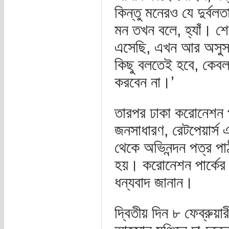
কিন্তু মনেরও যে দুর্
মন তখন বলে, হ্যাঁ। শ
এসেছি, এখন আর অসুস
কিছু বলতেই হবে, কেবল
করবেন না।’
তারপর ঢাকা করোনেশন প
জনসাধারণ, রেটপেয়ার্স 
থেকে অভিনন্দন পত্র পা
হয়। করোনেশন পার্কের অ
ধন্যবাদ জানান।
দ্বিতীয় দিন ৮ ফেব্রুয়ার