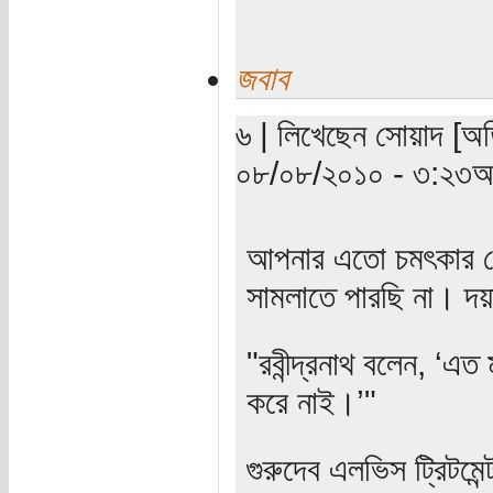
জবাব
৬ | লিখেছেন সোয়াদ [অতি
০৮/০৮/২০১০ - ৩:২৩অপ
আপনার এতো চমৎকার লে
সামলাতে পারছি না। দয়
"রবীন্দ্রনাথ বলেন, ‘এ
করে নাই।’"
গুরুদেব এলভিস ট্রিটমেন