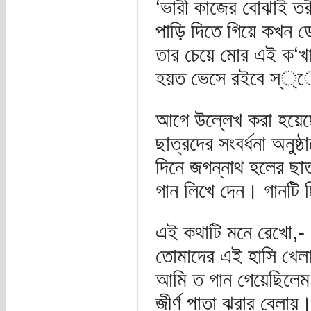
‘ভারী কাজের বোঝাই তরী
পাড়ি দিতে গিয়ে কখন
তার চেয়ে মোর এই ক‘খা
হয়ত ভেসে রইবে স্্ে
আগে উল্লেখ করা হয়েছে,
ছাত্রদের সংবর্ধনা অনুষ্
দিনে জগন্নাথ হলের ছাত
গান লিখে দেন। গানটি 
এই কথাটি মনে রেখো,-
তোমাদের এই হাসি খেল
আমি ত গান গেয়েছিলেম
জীর্ণ পাতা ঝরার বেলায়