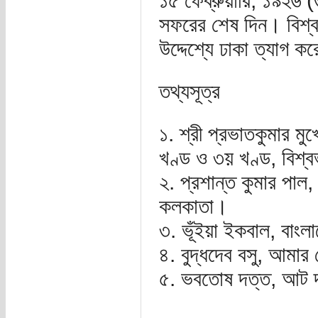
১৫ ফেব্রুয়ারি, ১৯২৬ (৩
সফরের শেষ দিন। বিশ্বকব
উদ্দেশ্যে ঢাকা ত্যাগ ক
তথ্যসূত্র
১. শ্রী প্রভাতকুমার মুখ
খণ্ড ও ৩য় খণ্ড, বিশ্
২. প্রশান্ত কুমার পাল, 
কলকাতা।
৩. ভূঁইয়া ইকবাল, বাংলাদ
৪. বুদ্ধদেব বসু, আমা
৫. ভবতোষ দত্ত, আট