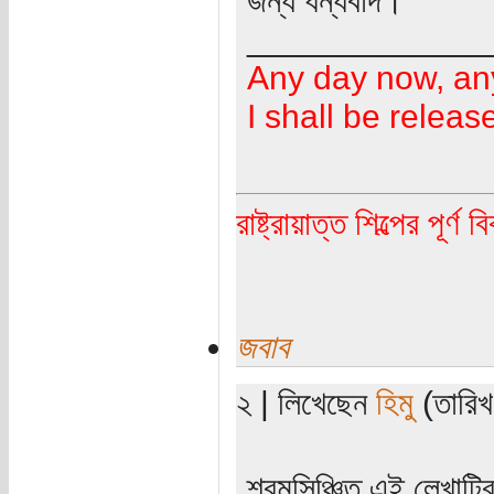
_____________
Any day now, an
I shall be releas
রাষ্ট্রায়াত্ত শিল্পের পূর্ণ 
জবাব
২ | লিখেছেন
হিমু
(তারিখ
শ্রমসিঞ্চিত এই লেখাটি