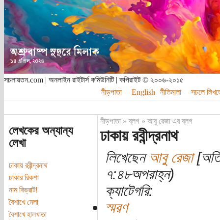
সচলায়তন.com | অনলাইন রাইটার্স কমিউনিটি | কপিরাইট © ২০০৬-২০১৫
নীড়পাতা
English
নীতিমালা
সচলে লিখত
নীড়পাতা
»
ব্লগ
»
আবু রেজা এর ব্লগ
লেখকের অন্যান্য
ঢাকায় রবীন্দ্রনাথ
লেখা
লিখেছেন
আবু রেজা
[অতিথ
ঢাকায় রবীন্দ্রনাথ
৭:৪৮অপরাহ্ন)
ঢাকার রিকশা
ক্যাটেগরি:
নাম বিভ্রাট!
বৈশাখে মেলা
স্মরণ
বৈশাখে হালখাতা