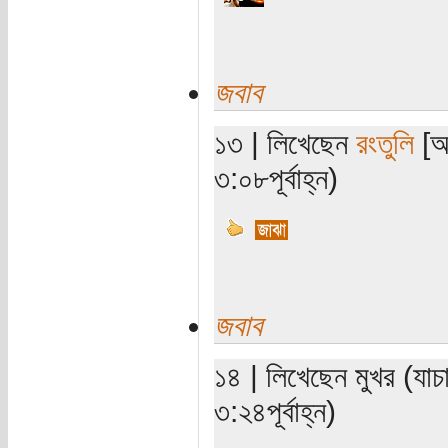
জবাব
১৩ | লিখেছেন
রংতুলি
[অত
৩:০৮পূর্বাহ্ন)
জবাব
১৪ | লিখেছেন মুখর (যাচ
৩:২৪পূর্বাহ্ন)