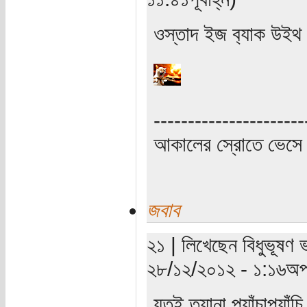
ওস্তাদ ইজ ব‌্যাক উইথ 
----------------------
আকালের স্রোতে ভেসে 
জবাব
২১ | লিখেছেন বিধুভূষণ ভট
২৮/১২/২০১২ - ১:১৬অপর
যতই ত্যানা প্যাঁচাপ‌্যা