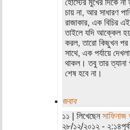
হোস্টের মুখের দিকে না 
চায় না, আর সাধারণ পাব
রাজাকার, এক বিচির এই 
তাইলে যদি আক্কেল হয়"
করল, তারো কিছুখন পর 
সাথে, এক পর্যায়ে দেখ
থাকল। তবু তার ত্যানা 
শেষ হবে না।
জবাব
১১ | লিখেছেন
সাফিনাজ
২৮/১২/২০১২ - ২:১৪পূর্বা