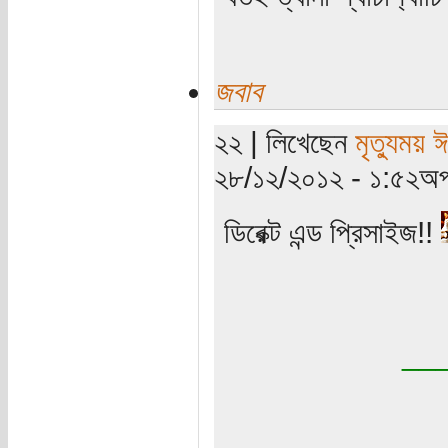
জবাব
২২ | লিখেছেন
মৃত্যুময় 
২৮/১২/২০১২ - ১:৫২অপ
ডিরেক্ট এন্ড প্রিসাইজ!!
__