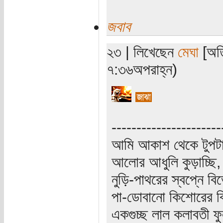
জবাব
২৩ | লিখেছেন
মেঘা
[অতি
৭:৩৬অপরাহ্ন)
----------------------
আমি আকাশ থেকে টুপটা
আলোর আধুলি কুড়াচ্ছি,
নুড়ি-পাথরের স্বপ্নে ব
পা-ডোবানো কিশোরের বি
একগুচ্ছ লাল কলাবতী ফু