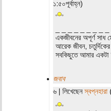
১:৫০পূর্বাহ্ন)
_ _ _ _ _ _ _ _ _
একজীবনের অপূর্ণ সাধ ম
আরেক জীবন, চতুর্দিকের স
সবকিছুতে আমার একটা হ
জবাব
৬ | লিখেছেন
স্বপ্নহারা
(