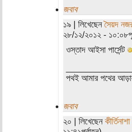
জবাব
১৯ | লিখেছেন
সৈয়দ নজর
২৮/১২/২০১২ - ১০:০৮পূর্
ওস্তাদ আইসা পার্সেন্ট
_____________
পথই আমার পথের আড়
জবাব
২০ | লিখেছেন
কীর্তিনাশা
১১:৪১পূর্বাহ্ন)