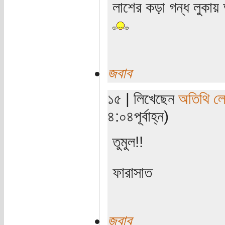
লাশের কড়া গন্ধ লুকায়
জবাব
১৫ | লিখেছেন
অতিথি ল
৪:০৪পূর্বাহ্ন)
তুমুল!!
ফারাসাত
জবাব