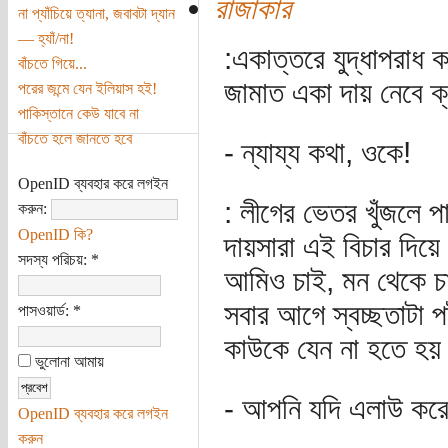
রাজাকার
না প্যাঁচিয়ে ত্যানা, জবাবটা দ্যান
— হ্যাঁ/না!
:একাত্তরে যুদ্ধাপরাধ
বাঁচতে গিয়ে...
জামাত একা দায় নেবে ক
পরের জন্মে যেন ইলিয়াস হই!
পাকিস্তানে কেউ যাবে না
বাঁচতে হলে জানতে হবে
- ন্যায্য কথা, ওকে!
OpenID ব্যবহার করে লগইন
: লীগের ভেতর খুঁজলে 
করুন:
OpenID কি?
দায়সারা এই বিচার দিয়ে 
সদস্য পরিচয়:
*
আমিও চাই, মন থেকে চা
সবার আগে স্বচ্ছতাটা পষ
পাসওয়ার্ড:
*
কাউকে যেন না হতে হয় 
ভুলোনা আমায়
- আপনি যদি এলাউ কর
OpenID ব্যবহার করে লগইন
করুন