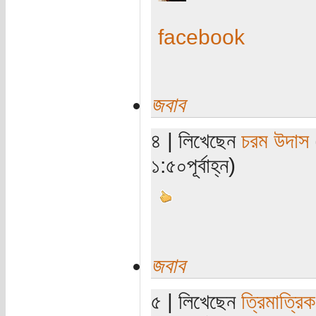
facebook
জবাব
৪ | লিখেছেন
চরম উদাস
১:৫০পূর্বাহ্ন)
জবাব
৫ | লিখেছেন
ত্রিমাত্রি