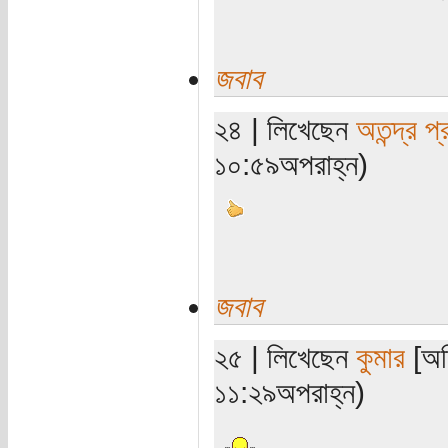
জবাব
২৪ | লিখেছেন
অতন্দ্র প্
১০:৫৯অপরাহ্ন)
জবাব
২৫ | লিখেছেন
কুমার
[অত
১১:২৯অপরাহ্ন)