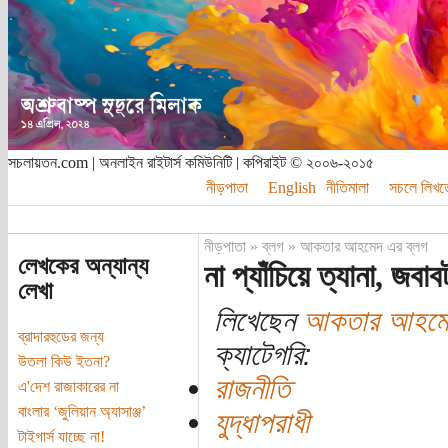
সচলায়তন.com | অনলাইন রাইটার্স কমিউনিটি | কপিরাইট © ২০০৬-২০১৫
নীড়পাতা
English
নীতিমালা
সচলে লিখত
নীড়পাতা
»
ব্লগ
»
আকতার আহমেদ এর ব্লগ
লেখকের অন্যান্য
না প্যাঁচিয়ে ত্যানা, জবাব
লেখা
লিখেছেন
আকতার আহমে
ব্রাদারহুডের জন্য
ক্যাটেগরি:
উতলা কিউ ইতনা?
রাজনীতি
এ'দেশ রাজাকারের না
বাংলার ‘জুলিয়ান অ্যাসাঞ্জ’
যুদ্ধাপরাধী
টাইগার্স যাচ্ছে না!