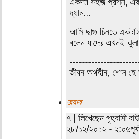
একদম সহজ প্রশ্ন, এ
দ্যান...
আমি ছাগু চিনতে একটাই 
বলেন যাদের এখনই ঝুল
----------------------
জীবন অর্থহীন, শোন হে অ
জবাব
৭ | লিখেছেন গৃহবাসী বাউ
২৮/১২/২০১২ - ২:০৬পূর্বা