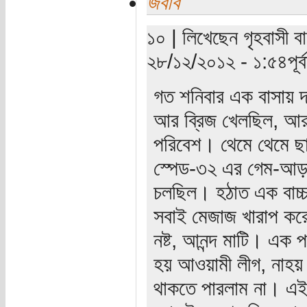
জবাব
১০ | লিখেছেন গৃহবাসী বা
২৮/১২/২০১২ - ১:৫৪পূর্বা
গত শনিবার এক বাসায় দা
আর ব্রিজ খেলছিল, আর 
পরিবেশ। থেমে থেমে ছ
স্পেড-৩২ এর গেম-আড়াই
চলছিল। হঠাত এক বাচ্চা
সবাই মেজাজ খারাপ করে
নষ্ট, আনন্দ মাটি। এক পর
হয় আওয়ামী লীগ, নাহয়
থাকতে পারলাম না। এই 