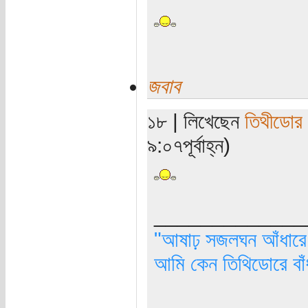
জবাব
১৮ | লিখেছেন
তিথীডোর
৯:০৭পূর্বাহ্ন)
_____________
"আষাঢ় সজলঘন আঁধারে, 
আমি কেন তিথিডোরে বাঁ