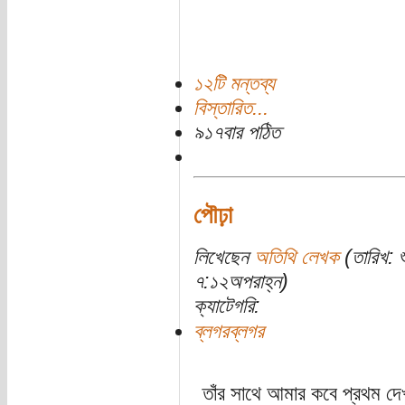
১২টি মন্তব্য
বিস্তারিত...
৯১৭বার পঠিত
পৌঢ়া
লিখেছেন
অতিথি লেখক
(তারিখ: 
৭:১২অপরাহ্ন)
ক্যাটেগরি:
ব্লগরব্লগর
তাঁর সাথে আমার কবে প্রথম দে