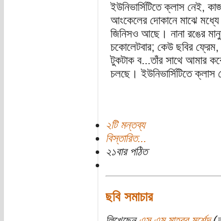
ইউনিভার্সিটিতে ক্লাস নেই, ক
আংকেলের দোকানে মাঝে মধ্যে 
জিনিসও আছে। নানা রঙের মান
চকোলেটবার; কেউ ছবির ফ্রেম, ব
টুকটাক ব...তাঁর সাথে আমার কব
চলছে। ইউনিভার্সিটিতে ক্লাস
২টি মন্তব্য
বিস্তারিত...
২১বার পঠিত
ছবি সমাচার
লিখেছেন
এস এম মাহবুব মুর্শেদ
(ত