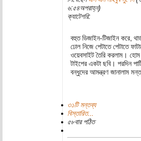
৬:৫৪অপরাহ্ন)
ক্যাটেগরি:
বহুত ডিজাইন-টিজাইন করে, থার্ড
ঢোল নিজে পেটাতে পেটাতে ফাটা
ওয়েবসাইট তৈরি করলাম। হোম প
টাইপের একটা ছবি। পরদিন পার
বন্ধুদের আমন্ত্রণ জানালাম মন্
৩১টি মন্তব্য
বিস্তারিত...
৫৮বার পঠিত