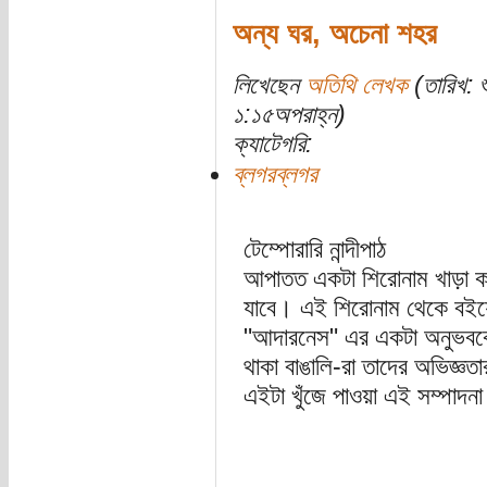
অন্য ঘর, অচেনা শহর
লিখেছেন
অতিথি লেখক
(তারিখ: 
১:১৫অপরাহ্ন)
ক্যাটেগরি:
ব্লগরব্লগর
টেম্পোরারি নান্দীপাঠ
আপাতত একটা শিরোনাম খাড়া কর
যাবে। এই শিরোনাম থেকে বইয়ের
"আদারনেস" এর একটা অনুভবকে এ
থাকা বাঙালি-রা তাদের অভিজ্ঞত
এইটা খুঁজে পাওয়া এই সম্পাদনা