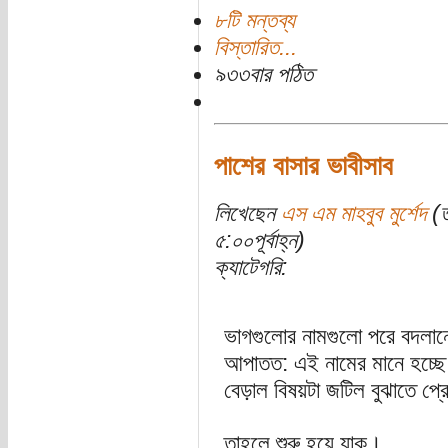
৮টি মন্তব্য
বিস্তারিত...
৯৩৩বার পঠিত
পাশের বাসার ভাবীসাব
লিখেছেন
এস এম মাহবুব মুর্শেদ
(ত
৫:০০পূর্বাহ্ন)
ক্যাটেগরি:
ভাগগুলোর নামগুলো পরে বদলা
আপাতত: এই নামের মানে হচ্ছ
বেড়াল বিষয়টা জটিল বুঝাতে 
তাহলে শুরু হয়ে যাক।