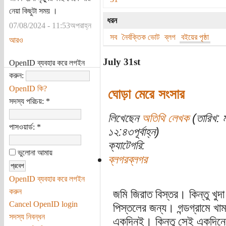
নেয়া কিছুটা সময় ।
ধরন
07/08/2024 - 11:53অপরাহ্ন
সব
নৈর্বক্তিক ভোট
ব্লগ
বইয়ের পৃষ্ঠা
আরও
July 31st
OpenID ব্যবহার করে লগইন
করুন:
OpenID কি?
ঘোড়া মেরে সংসার
সদস্য পরিচয়:
*
লিখেছেন
অতিথি লেখক
(তারিখ: 
পাসওয়ার্ড:
*
১২:৪৩পূর্বাহ্ন)
ক্যাটেগরি:
ভুলোনা আমায়
ব্লগরব্লগর
OpenID ব্যবহার করে লগইন
করুন
জমি জিরাত বিস্তর। কিন্তু খুদা
Cancel OpenID login
পিস্তলের জন্য। গন্ডগ্রামে খা
সদস্য নিবন্ধন
একদিনই। কিন্তু সেই একদিনের গ