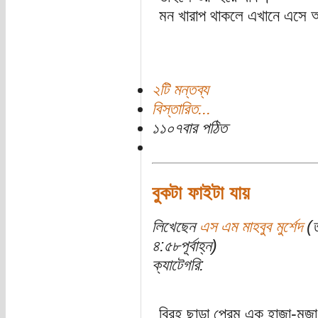
মন খারাপ থাকলে এখানে এসে 
২টি মন্তব্য
বিস্তারিত...
১১০৭বার পঠিত
বুকটা ফাইটা যায়
লিখেছেন
এস এম মাহবুব মুর্শেদ
(ত
৪:৫৮পূর্বাহ্ন)
ক্যাটেগরি:
বিরহ ছাড়া প্রেম এক হাজা-মজা