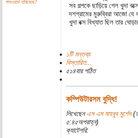
পাসওয়ার্ড হারিয়েছে?
সব গল্পকে ছাড়িয়ে গেল খুদা বক্
দশগ্রামের মুরুব্বিরা আজো যে ক
খুদা বক্স বিখ্যাত ছিল তার ঘোড়
১টি মন্তব্য
বিস্তারিত...
৫১৪বার পঠিত
কম্পিউটারসম বুদ্ধি!
লিখেছেন
এস এম মাহবুব মুর্শেদ
(ত
৫:৪৫অপরাহ্ন)
ক্যাটেগরি: