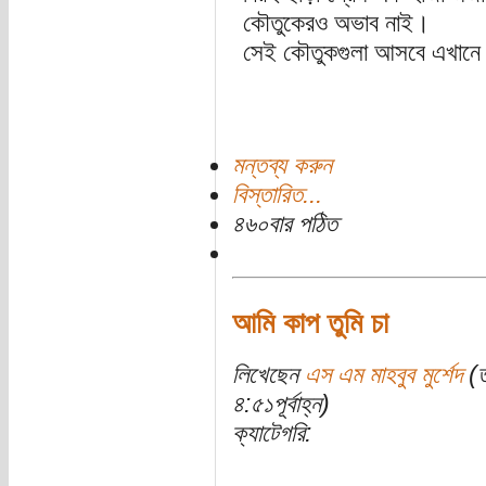
কৌতুকেরও অভাব নাই।
সেই কৌতুকগুলা আসবে এখানে
মন্তব্য করুন
বিস্তারিত...
৪৬০বার পঠিত
আমি কাপ তুমি চা
লিখেছেন
এস এম মাহবুব মুর্শেদ
(ত
৪:৫১পূর্বাহ্ন)
ক্যাটেগরি: