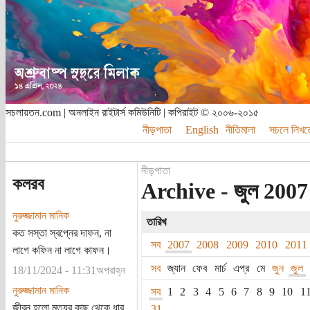
সচলায়তন.com | অনলাইন রাইটার্স কমিউনিটি | কপিরাইট © ২০০৬-২০১৫
নীড়পাতা
English
নীতিমালা
সচলে লিখত
নীড়পাতা
কলরব
Archive - জুল 2007 - 
নুরুজ্জামান মানিক
তারিখ
কত সস্তা স্বপ্নের দাফন, না
সব
2007
2008
2009
2010
2011
লাগে কফিন না লাগে কাফন।
সব
জ্যান
ফেব
মার্চ
এপ্র
মে
জুন
জুল
18/11/2024 - 11:31অপরাহ্ন
নুরুজ্জামান মানিক
সব
1
2
3
4
5
6
7
8
9
10
1
জীবন হলো মৃত্যুর কাছ থেকে ধার
31