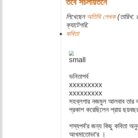
তবে সচলায়তনে
লিখেছেন
অতিথি লেখক
(তারিখ: র
ক্যাটেগরি:
কবিতা
ভনিতাপর্ব
xxxxxxxxx
xxxxxxxxx
সহব্লগার নজমুল আলবাব তার কবি
প্রকাশ করেছিলেন প্রায় ছয়বছ
শস্যপর্ব'র জন্য কিছু কবিতা অন
আখমাতোভা'র ।