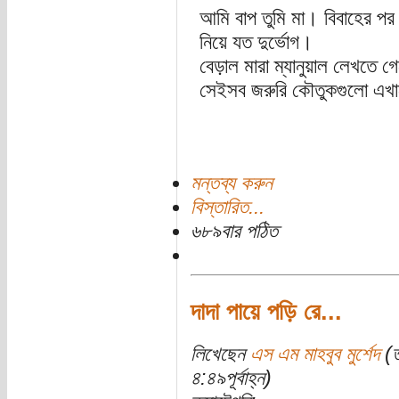
আমি বাপ তুমি মা। বিবাহের পর 
নিয়ে যত দুর্ভোগ।
বেড়াল মারা ম্যানুয়াল লেখতে 
সেইসব জরুরি কৌতুকগুলো এখান
মন্তব্য করুন
বিস্তারিত...
৬৮৯বার পঠিত
দাদা পায়ে পড়ি রে...
লিখেছেন
এস এম মাহবুব মুর্শেদ
(ত
৪:৪৯পূর্বাহ্ন)