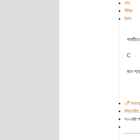
গান
গীটার
ট্যাব
গানটিতে
C
মনে পড়ে
২টি মন্তব্
বিস্তারিত.
৭০২বার প