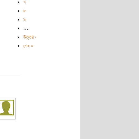
৭
৮
৯
…
উত্তর ›
শেষ »