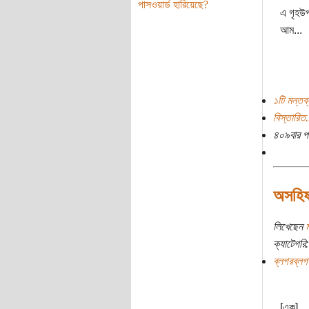
পাসওয়ার্ড হারিয়েছে?
এ গৃহউপ
আম...
১টি মন্তব্
বিস্তারিত.
৪০৯বার প
অসহিষ
লিখেছেন
ম
ক্যাটেগরি:
ব্লগরব্লগ
[এক]