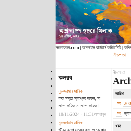
সচলায়তন.com | অনলাইন রাইটার্স কমিউনিটি | ক
নীড়পাতা
নীড়পাতা
কলরব
Archi
নুরুজ্জামান মানিক
তারিখ
কত সস্তা স্বপ্নের দাফন, না
সব
20
লাগে কফিন না লাগে কাফন।
সব
জ্যা
18/11/2024 - 11:31অপরাহ্ন
নুরুজ্জামান মানিক
ধরন
জীবন হলো মৃত্যুর কাছ থেকে ধার