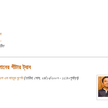
য
..
ঠিত
গানের গীটার ট্যাব
স এম মাহবুব মুর্শেদ
(তারিখ: সোম, ২৪/১২/২০০৭ - ১১:৪০পূর্বাহ্ন)