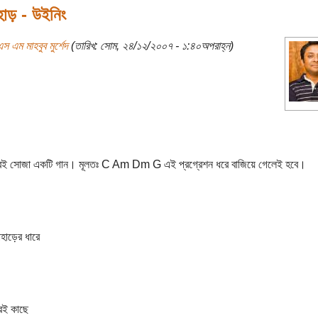
হাড় - উইনিং
স এম মাহবুব মুর্শেদ
(তারিখ: সোম, ২৪/১২/২০০৭ - ১:৪০অপরাহ্ন)
খুবই সোজা একটি গান। মূলতঃ C Am Dm G এই প্রগ্রেশন ধরে বাজিয়ে গেলেই হবে।
াহাড়ের ধারে
রই কাছে