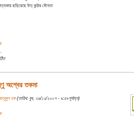
ত্যকায় ছড়িয়েছে উত্ কন্ঠার মৌনতা
য
..
ঠিত
্ণু অশ্বের তকমা
াহবুবুল হক
(তারিখ: বুধ, ২৬/১২/২০০৭ - ৯:৫৮পূর্বাহ্ন)
র