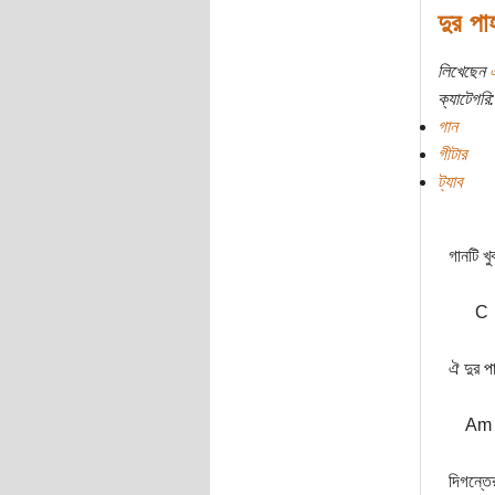
দুর পা
লিখেছেন
এ
ক্যাটেগরি:
গান
গীটার
ট্যাব
গানটি 
C
ঐ দুর প
Am
দিগন্তে