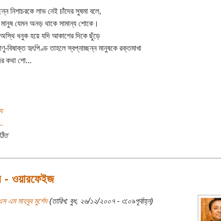
্ছন্ন নিশাচরকে লাভ নেই চাঁদের সুষমা বলে,
 মানুষ যেমন অনড় থাকে সামান্য শোকে।
 অস্থি ধনুক হয়ে যদি আকাশের দিকে ছুঁড়ে
ণু-বিষাক্ত হৃৎপিণ্ড তাহলে স্বপ্নাচ্ছন্ন মানুষকে রক্তমাখা
ের কথা শো...
য
..
ঠিত
 - ওয়ারফেইজ
স এম মাহবুব মুর্শেদ
(তারিখ: বুধ, ২৬/১২/২০০৭ - ৩:০৯পূর্বাহ্ন)