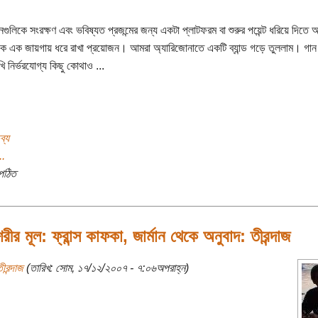
ানগুলিকে সংরক্ষণ এবং ভবিষ্যত প্রজন্মের জন্য একটা প্লাটফরম বা শুরুর পয়েন্ট ধরিয়ে দিতে 
কে এক জায়গায় ধরে রাখা প্রয়োজন। আমরা অ্যারিজোনাতে একটি ব্যান্ড গড়ে তুললাম। গা
ি নির্ভরযোগ্য কিছু কোথাও ...
ব্য
..
পঠিত
রীর মূল: ফ্রান্স কাফকা, জার্মান থেকে অনুবাদ: তীরন্দাজ
ীরন্দাজ
(তারিখ: সোম, ১৭/১২/২০০৭ - ৭:০৬অপরাহ্ন)