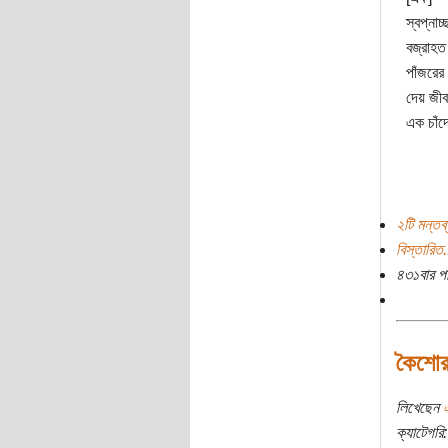
স্বপ্নাচ
বজ্রাহত
পাঁজরের
দেয় জীবা
এক চাঁদ
২টি মন্তব্
বিস্তারিত.
৪৩১বার প
কৈশোর
লিখেছেন
এ
ক্যাটেগরি: