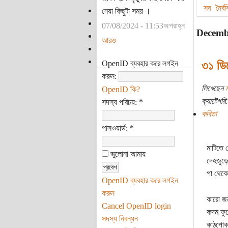
সব
নৈর্
নেয়া কিছুটা সময় ।
07/08/2024 - 11:53অপরাহ্ন
Decemb
আরও
৩১ ডি
OpenID ব্যবহার করে লগইন
করুন:
লিখেছেন
ম
OpenID কি?
ক্যাটেগরি:
সদস্য পরিচয়:
*
কবিতা
পাসওয়ার্ড:
*
মাটিতে 
ভুলোনা আমায়
দেহজুড়ে
পা থেকে
OpenID ব্যবহার করে লগইন
করুন
কারো জন
Cancel OpenID login
কদম ফুল
সদস্য নিবন্ধন
কাঠপোকা