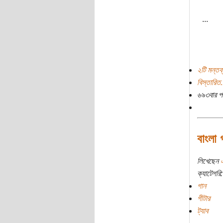
...
২টি মন্তব্
বিস্তারিত.
৬৯৩বার প
বাংলা 
লিখেছেন
এ
ক্যাটেগরি:
গান
গীটার
ট্যাব