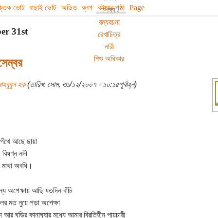
বক্তিক ভোট
বাছাই ভোট
অডিও
ব্লগ
বইয়ের পৃষ্ঠা
Page
শিক্ষা
রম্যরচনা
er 31st
রেখাচিত্র
নারী
শিশু অধিকার
সেম্বর
াহবুবুল হক
(তারিখ: সোম, ৩১/১২/২০০৭ - ১০:১৫পূর্বাহ্ন)
গেঁথে আছে ছায়া
 বিষণ্ন নদী
 মাথা অবধি।
্য অপেক্ষায় আছি যতদিন বাঁচি
ের মত নুয়ে পড়া অপেক্ষা
 আর ঘড়ির কানাঘুষার মধ্যে আমার বিরতিহীন পায়চারী