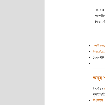
বাংলা গ
গানগুলি
গিয়ে দেখ
২৭টি মন্ত
বিস্তারিত.
১৩১০বার 
অন্য শ
লিখেছেন
ত
ক্যাটেগরি:
উপন্যাস