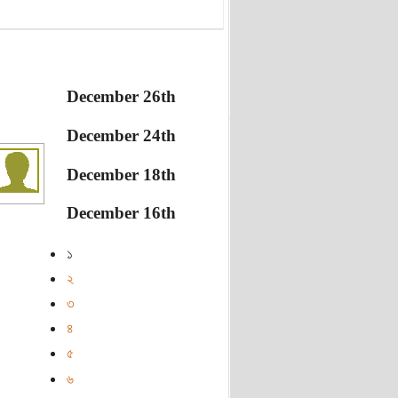
December 26th
December 24th
December 18th
December 16th
১
২
৩
৪
৫
৬