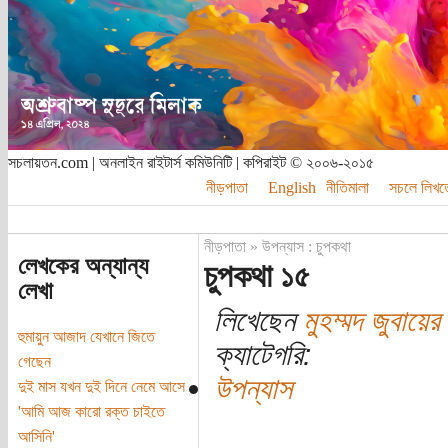
সচলায়তন.com | অনলাইন রাইটার্স কমিউনিটি | কপিরাইট © ২০০৬-২০১৫
নীড়পাতা
English
নীতিমালা
সচলে লিখত
নীড়পাতা
»
উপন্যাস : চুপকথা
লেখকের অন্যান্য
চুপকথা ১৫
লেখা
লিখেছেন
মুহম্মদ জুবায়ের
হুমায়ুন আজাদ যেখানে জিতে
ক্যাটেগরি:
গেছেন
উপন্যাস
দুই মাস যখন দুই দিনে নেমে আসে
'আমি আজ কারো রক্ত চাইতে
আসিনি'