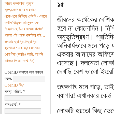
১৫
আমার কম্পুকানা প্রজন্ম
স্বপ্ন-জাগরণের মাঝখানে
একে একে নিভিছে দেউটি - এবারে
জীবনের অর্ধেকের বেশ
কথাসাহিত্যিক মাহমুদুল হক
হবে না কোনোদিন। নিশ্
‘বহমান হে উদার অমেয় বাতাস’
অনুভূতিপ্রবণ। প্রতিদ
খালের এই পাড়ে খাড়াইয়া কই…
ওবামার ভ্রান্তি-বিভ্রান্তি
অনিবার্যভাবে মনে পড়
হালখাতা : এক বছরে সচলের
একবার আমাদের অফিসে 
খেলাপীরা (আমিও আছি, আপনি
আছেন কি না দেখে নিন)
এসেছে। দলনেতা লোকটি
দেখছি বেশ ভালো ইংরে
OpenID ব্যবহার করে লগইন
করুন:
তৎক্ষণাৎ মনে পড়ে, তা
OpenID কি?
সদস্য পরিচয়:
*
ব্যাপার! এখানকার কে
পাসওয়ার্ড:
*
লোকটি হয়তো কিছু ভেবে