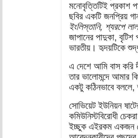
মনোবৃত্তিটিই প্রকাশ প
ছবির একটি জনপ্রিয় গ
ইংলিস্তানি, শ্যরপে লাল 
জাপানের পাদুকা, বৃটিশ 
ভারতীয়। হৃদয়টিকে শুদ
এ দেশে আমি বাস করি দ
তার ভালোমন্দে আমার ক
একটু কঠিনভাবে বললে, 
সোভিয়েট ইউনিয়ন ষাটে
কমিউনিস্টবিরোধী চেকরা
ইচ্ছুক এইরকম একজন গে
আবেদনকারীদের পছন্দের