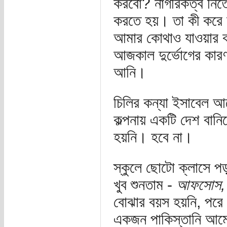
করবো? নাগরিকত্ব নিতে
করতে হয়। তা কী করে স
আমার কোথাও যাওয়ার ক
আজকাল দুর্ভোগের কার
আনি।
চিলির কন্যা ইসাবেল আ
কল্পনায় একটি দেশ বানি
হয়নি। হবে না।
স্কুলে ছোটো ক্লাসে পড়
খুব শুনতাম -
আফসোস, ম্
বোঝার বয়স হয়নি, পরে 
একজন পাকিস্তানি আমের