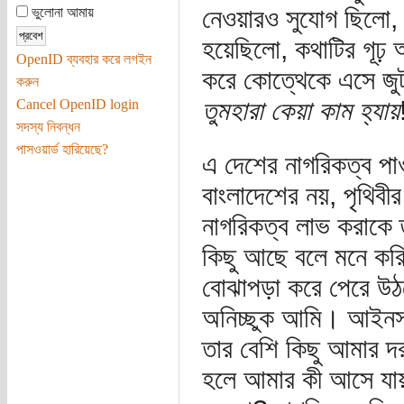
নেওয়ারও সুযোগ ছিলো
ভুলোনা আমায়
হয়েছিলো, কথাটির গূঢ় 
OpenID ব্যবহার করে লগইন
করে কোত্থেকে এসে জুট
করুন
তুমহারা কেয়া কাম হ্যায়
Cancel OpenID login
সদস্য নিবন্ধন
পাসওয়ার্ড হারিয়েছে?
এ দেশের নাগরিকত্ব পা
বাংলাদেশের নয়, পৃথিবী
নাগরিকত্ব লাভ করাকে 
কিছু আছে বলে মনে করি 
বোঝাপড়া করে পেরে উ
অনিচ্ছুক আমি। আইনসম্
তার বেশি কিছু আমার দর
হলে আমার কী আসে যায়