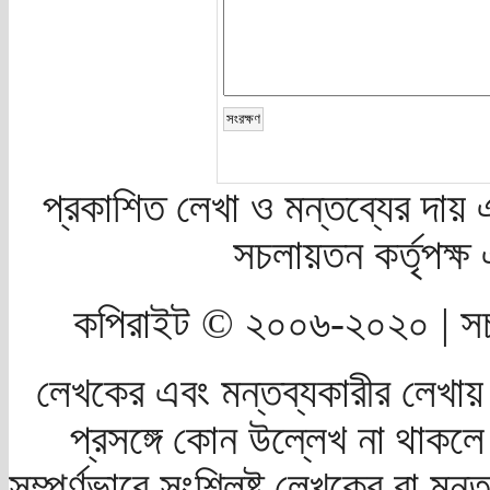
প্রকাশিত লেখা ও মন্তব্যের দায় 
সচলায়তন কর্তৃপক্
কপিরাইট © ২০০৬-২০২০ | সচ
লেখকের এবং মন্তব্যকারীর লেখায়
প্রসঙ্গে কোন উল্লেখ না থাকলে স
সম্পূর্ণভাবে সংশ্লিষ্ট লেখকের বা মন