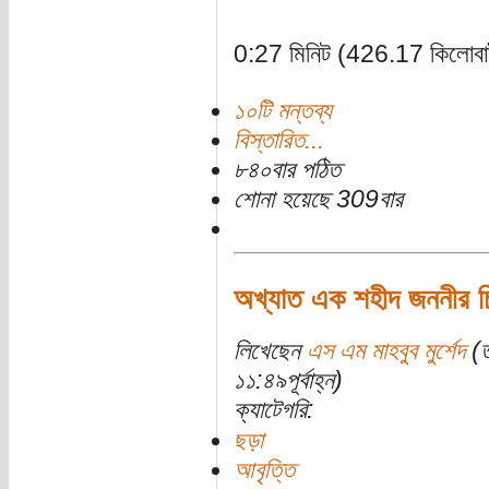
0:27 মিনিট (426.17 কিলোবা
১০টি মন্তব্য
বিস্তারিত...
৮৪০বার পঠিত
শোনা হয়েছে 309বার
অখ্যাত এক শহীদ জননীর চ
লিখেছেন
এস এম মাহবুব মুর্শেদ
(ত
১১:৪৯পূর্বাহ্ন)
ক্যাটেগরি:
ছড়া
আবৃত্তি