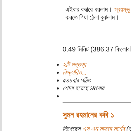
এইবার বদ্দারে ধরলাম।
স্বয়ম্ভু
করতে গিয়া ঠেলা বুঝলাম।
0:49 মিনিট (386.37 কিলোবা
২টি মন্তব্য
বিস্তারিত...
৫৪৪বার পঠিত
শোনা হয়েছে 98বার
সুমন রহমানের কবি ১
লিখেছেন
এস এম মাহবুব মুর্শেদ
(ত