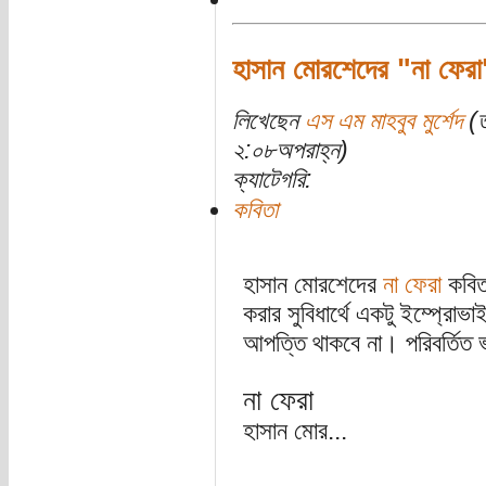
হাসান মোরশেদের "না ফেরা
লিখেছেন
এস এম মাহবুব মুর্শেদ
(ত
২:০৮অপরাহ্ন)
ক্যাটেগরি:
কবিতা
হাসান মোরশেদের
না ফেরা
কবিত
করার সুবিধার্থে একটু ইম্প্
আপত্তি থাকবে না। পরিবর্তিত ভ
না ফেরা
হাসান মোর...