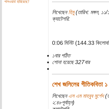
পাসওয়ার্ড হারিয়েছে?
লিখেছেন
হিমু
(তারিখ: মঙ্গল, ১১
ক্যাটেগরি:
0:06 মিনিট (144.33 কিলোবা
১বার পঠিত
শোনা হয়েছে 327বার
শেখ জলিলের গীতিকবিতা ১ 
লিখেছেন
এস এম মাহবুব মুর্শেদ
(ত
২:৪৮পূর্বাহ্ন)