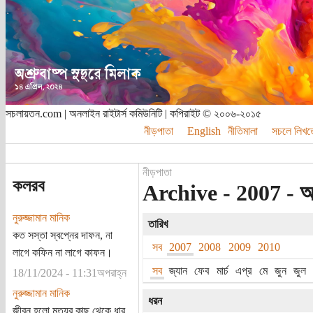
সচলায়তন.com | অনলাইন রাইটার্স কমিউনিটি | কপিরাইট © ২০০৬-২০১৫
নীড়পাতা
English
নীতিমালা
সচলে লিখত
নীড়পাতা
কলরব
Archive - 2007 - 
নুরুজ্জামান মানিক
তারিখ
কত সস্তা স্বপ্নের দাফন, না
সব
2007
2008
2009
2010
লাগে কফিন না লাগে কাফন।
সব
জ্যান
ফেব
মার্চ
এপ্র
মে
জুন
জুল
18/11/2024 - 11:31অপরাহ্ন
নুরুজ্জামান মানিক
ধরন
জীবন হলো মৃত্যুর কাছ থেকে ধার