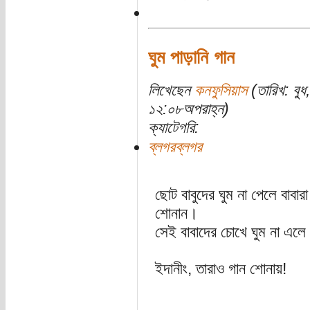
ঘুম পাড়ানি গান
লিখেছেন
কনফুসিয়াস
(তারিখ: বু
১২:০৮অপরাহ্ন)
ক্যাটেগরি:
ব্লগরব্লগর
ছোট বাবুদের ঘুম না পেলে বাবার
শোনান।
সেই বাবাদের চোখে ঘুম না এলে
ইদানীং, তারাও গান শোনায়!