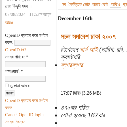
সব
নৈর্বক্তিক ভোট
বাছাই ভোট
অডিও
ব্
নেয়া কিছুটা সময় ।
07/08/2024 - 11:53অপরাহ্ন
December 16th
আরও
সচল সমাবেশ ঢাকা ২০০৭
OpenID ব্যবহার করে লগইন
করুন:
লিখেছেন
থার্ড আই
(তারিখ: রবি, 
OpenID কি?
ক্যাটেগরি:
সদস্য পরিচয়:
*
ব্লগরব্লগর
পাসওয়ার্ড:
*
ভুলোনা আমায়
17:07 মিনিট (3.26 MB)
OpenID ব্যবহার করে লগইন
৪৭৯বার পঠিত
করুন
শোনা হয়েছে 167বার
Cancel OpenID login
সদস্য নিবন্ধন