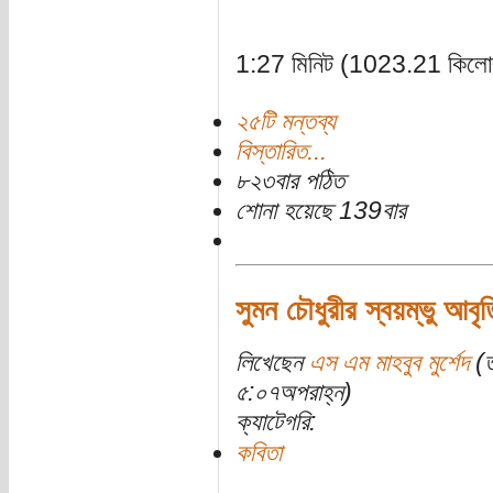
1:27 মিনিট (1023.21 কিলো
২৫টি মন্তব্য
বিস্তারিত...
৮২৩বার পঠিত
শোনা হয়েছে 139বার
সুমন চৌধুরীর স্বয়ম্ভু আবৃত
লিখেছেন
এস এম মাহবুব মুর্শেদ
(ত
৫:০৭অপরাহ্ন)
ক্যাটেগরি:
কবিতা