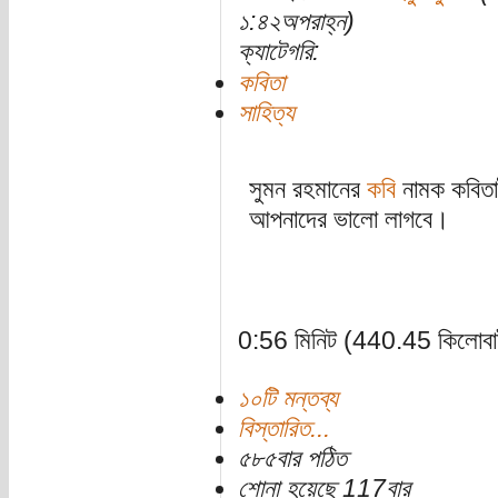
১:৪২অপরাহ্ন)
ক্যাটেগরি:
কবিতা
সাহিত্য
সুমন রহমানের
কবি
নামক কবিতা
আপনাদের ভালো লাগবে।
0:56 মিনিট (440.45 কিলোবা
১০টি মন্তব্য
বিস্তারিত...
৫৮৫বার পঠিত
শোনা হয়েছে 117বার