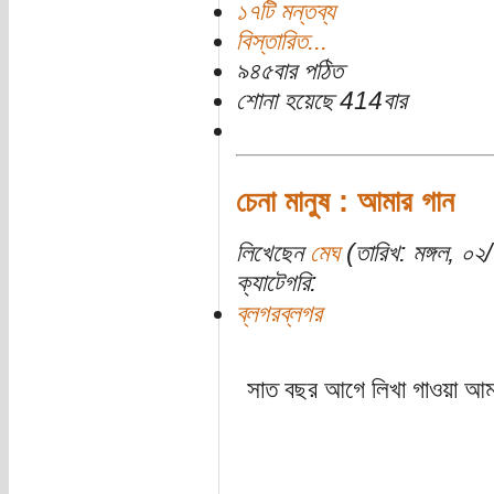
১৭টি মন্তব্য
বিস্তারিত...
৯৪৫বার পঠিত
শোনা হয়েছে 414বার
চেনা মানুষ : আমার গান
লিখেছেন
মেঘ
(তারিখ: মঙ্গল, ০
ক্যাটেগরি:
ব্লগরব্লগর
সাত বছর আগে লিখা গাওয়া আম