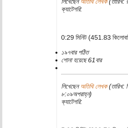
লিখেছেন
অতিথি লেখক
(তারিখ: 
ক্যাটেগরি:
0:29 মিনিট (451.83 কিলোবা
১৯৭বার পঠিত
শোনা হয়েছে 61বার
লিখেছেন
অতিথি লেখক
(তারিখ: ব
৮:০৯অপরাহ্ন)
ক্যাটেগরি: