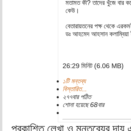
মতামত কী? তাদের খুঁজে বার কর
কেউ।
বেতারায়তনের পক্ষ থেকে এরকম
ডঃ আহমেদ আহসান কলাম্বিয়া ই
26:29 মিনিট (6.06 MB)
১টি মন্তব্য
বিস্তারিত...
২৭৭বার পঠিত
শোনা হয়েছে 68বার
প্রকাশিত লেখা ও মন্তব্যের দায় 