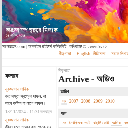
সচলায়তন.com | অনলাইন রাইটার্স কমিউনিটি | কপিরাইট © ২০০৬-২০১৫
নীড়পাতা
English
নীতিমালা
সচলে লিখত
নীড়পাতা
কলরব
Archive - অডিও
নুরুজ্জামান মানিক
তারিখ
কত সস্তা স্বপ্নের দাফন, না
সব
2007
2008
2009
2010
লাগে কফিন না লাগে কাফন।
18/11/2024 - 11:31অপরাহ্ন
ধরন
নুরুজ্জামান মানিক
সব
নৈর্বক্তিক ভোট
বাছাই ভোট
অডিও
ব্
জীবন হলো মৃত্যুর কাছ থেকে ধার