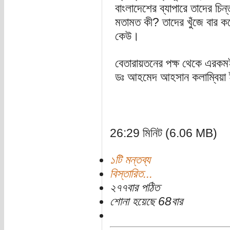
বাংলাদেশের ব্যাপারে তাদের চিন
মতামত কী? তাদের খুঁজে বার কর
কেউ।
বেতারায়তনের পক্ষ থেকে এরকম
ডঃ আহমেদ আহসান কলাম্বিয়া ই
26:29 মিনিট (6.06 MB)
১টি মন্তব্য
বিস্তারিত...
২৭৭বার পঠিত
শোনা হয়েছে 68বার