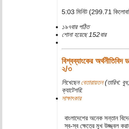
5:03 মিনিট (299.71 কিলোবা
১৯৭বার পঠিত
শোনা হয়েছে 152বার
বিশ্বব্যাংকের অর্থনীতিবিদ
২/৩
লিখেছেন
বেতারায়তন
(তারিখ: বুধ
ক্যাটেগরি:
সাক্ষাৎকার
বাংলাদেশের অনেক সন্তান বি
স্ব-স্ব ক্ষেত্রে মুখ উজ্জ্বল