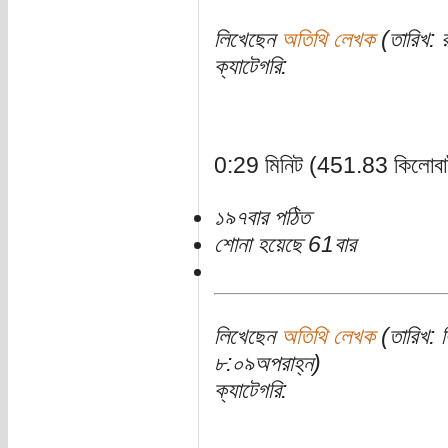
লিখেছেন
অতিথি লেখক
(তারিখ: 
ক্যাটেগরি:
0:29 মিনিট (451.83 কিলোবা
১৯৭বার পঠিত
শোনা হয়েছে 61বার
লিখেছেন
অতিথি লেখক
(তারিখ: ব
৮:০৯অপরাহ্ন)
ক্যাটেগরি: