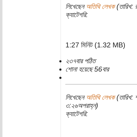
লিখেছেন
অতিথি লেখক
(তারিখ: র
ক্যাটেগরি:
1:27 মিনিট (1.32 MB)
২৩৭বার পঠিত
শোনা হয়েছে 56বার
লিখেছেন
অতিথি লেখক
(তারিখ: 
৩:২৬অপরাহ্ন)
ক্যাটেগরি: