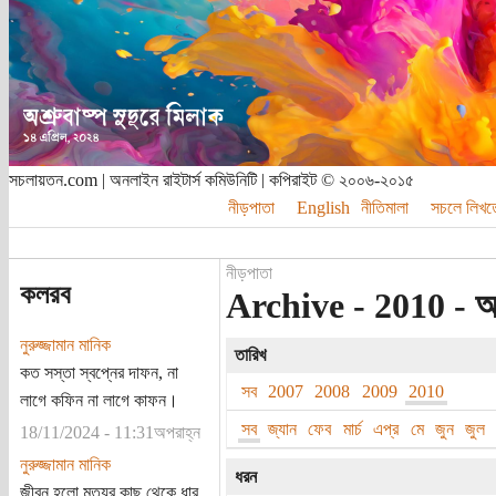
সচলায়তন.com | অনলাইন রাইটার্স কমিউনিটি | কপিরাইট © ২০০৬-২০১৫
নীড়পাতা
English
নীতিমালা
সচলে লিখত
নীড়পাতা
কলরব
Archive - 2010 - 
নুরুজ্জামান মানিক
তারিখ
কত সস্তা স্বপ্নের দাফন, না
সব
2007
2008
2009
2010
লাগে কফিন না লাগে কাফন।
সব
জ্যান
ফেব
মার্চ
এপ্র
মে
জুন
জুল
18/11/2024 - 11:31অপরাহ্ন
নুরুজ্জামান মানিক
ধরন
জীবন হলো মৃত্যুর কাছ থেকে ধার