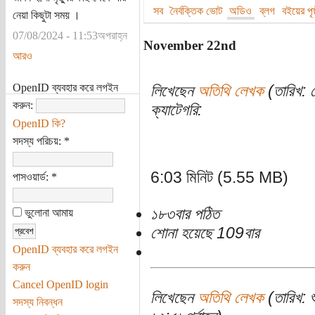
সব
নৈর্বক্তিক ভোট
অডিও
ব্লগ
বইয়ের পৃষ্
নেয়া কিছুটা সময় ।
07/08/2024 - 11:53অপরাহ্ন
November 22nd
আরও
OpenID ব্যবহার করে লগইন
লিখেছেন
অতিথি লেখক
(তারিখ: স
করুন:
ক্যাটেগরি:
OpenID কি?
সদস্য পরিচয়:
*
6:03 মিনিট (5.55 MB)
পাসওয়ার্ড:
*
১৮৩বার পঠিত
ভুলোনা আমায়
শোনা হয়েছে 109বার
OpenID ব্যবহার করে লগইন
করুন
Cancel OpenID login
লিখেছেন
অতিথি লেখক
(তারিখ: 
সদস্য নিবন্ধন