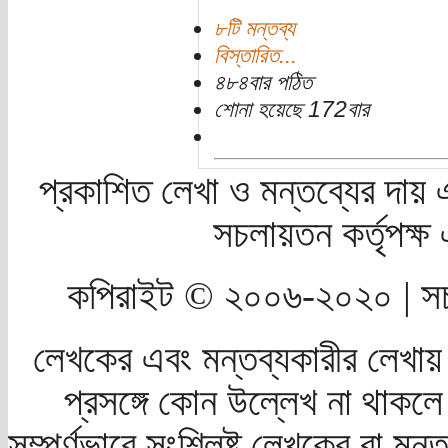
৮টি মন্তব্য
বিস্তারিত...
৪৮৪বার পঠিত
শোনা হয়েছে 172বার
প্রকাশিত লেখা ও মন্তব্যের দায় 
সচলায়তন কর্তৃপক্
কপিরাইট © ২০০৬-২০২০ | সচ
লেখকের এবং মন্তব্যকারীর লেখায়
প্রসঙ্গে কোন উল্লেখ না থাকলে স
সম্পূর্ণভাবে সংশ্লিষ্ট লেখকের বা মন