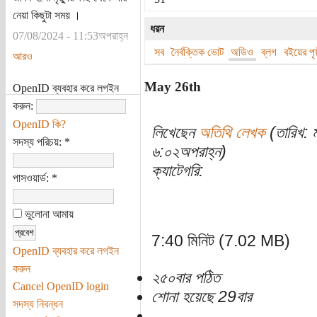
নেয়া কিছুটা সময় ।
ধরন
07/08/2024 - 11:53অপরাহ্ন
সব
নৈর্বক্তিক ভোট
অডিও
ব্লগ
বইয়ের পৃষ্
আরও
May 26th
OpenID ব্যবহার করে লগইন
করুন:
OpenID কি?
লিখেছেন
অতিথি লেখক
(তারিখ: 
সদস্য পরিচয়:
*
৬:০২অপরাহ্ন)
ক্যাটেগরি:
পাসওয়ার্ড:
*
ভুলোনা আমায়
7:40 মিনিট (7.02 MB)
OpenID ব্যবহার করে লগইন
করুন
২৫০বার পঠিত
Cancel OpenID login
শোনা হয়েছে 29বার
সদস্য নিবন্ধন