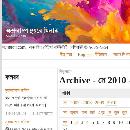
সচলায়তন.com | অনলাইন রাইটার্স কমিউনিটি | কপিরাইট © ২০০৬-২০১৫
নীড়পাতা
English
নীতিমালা
সচলে লিখত
নীড়পাতা
কলরব
Archive - মে 2010 
নুরুজ্জামান মানিক
তারিখ
কত সস্তা স্বপ্নের দাফন, না
সব
2007
2008
2009
2010
লাগে কফিন না লাগে কাফন।
সব
জ্যান
ফেব
মার্চ
এপ্র
মে
জুন
জুল
18/11/2024 - 11:31অপরাহ্ন
নুরুজ্জামান মানিক
সব
1
2
3
4
5
6
7
8
9
10
1
জীবন হলো মৃত্যুর কাছ থেকে ধার
31