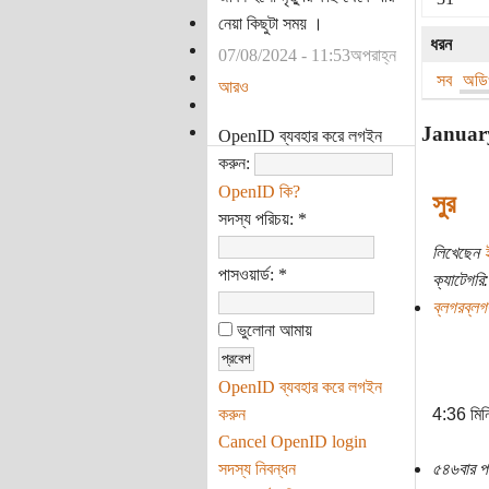
নেয়া কিছুটা সময় ।
ধরন
07/08/2024 - 11:53অপরাহ্ন
সব
অড
আরও
Januar
OpenID ব্যবহার করে লগইন
করুন:
OpenID কি?
সুর
সদস্য পরিচয়:
*
লিখেছেন
পাসওয়ার্ড:
*
ক্যাটেগরি:
ব্লগরব্লগ
ভুলোনা আমায়
OpenID ব্যবহার করে লগইন
করুন
4:36 মি
Cancel OpenID login
সদস্য নিবন্ধন
৫৪৬বার প