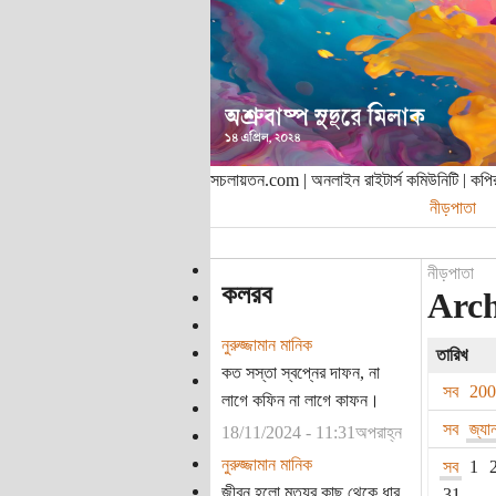
সচলায়তন.com | অনলাইন রাইটার্স কমিউনিটি | ক
নীড়পাতা
নীড়পাতা
কলরব
Arch
নুরুজ্জামান মানিক
তারিখ
কত সস্তা স্বপ্নের দাফন, না
সব
20
লাগে কফিন না লাগে কাফন।
সব
জ্যা
18/11/2024 - 11:31অপরাহ্ন
নুরুজ্জামান মানিক
সব
1
জীবন হলো মৃত্যুর কাছ থেকে ধার
31