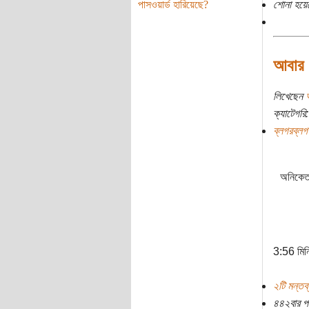
পাসওয়ার্ড হারিয়েছে?
শোনা হয়ে
আবার এ
লিখেছেন
ক্যাটেগরি:
ব্লগরব্লগ
অনিকেত
3:56 মি
২টি মন্তব্
৪৪২বার প