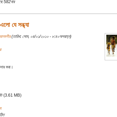
ছে 582বার
লো যে সন্ধ্যা
আলমগীর
(তারিখ: সোম, ০৪/০১/২০১০ - ৮:৪০অপরাহ্ন)
র
দার করা।
নিট (3.61 MB)
য
ঠিত