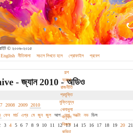
পিরাইট © ২০০৬-২০১৫
English
নীতিমালা
সচলে লিখতে হলে
প্রোফাইল
প্রবেশ
গল্প
ive - জ্যান 2010 - অডিও
ভ্রমণ
রাজনীতি
প্রযুক্তি
মুক্তিযুদ্ধ
07
2008
2009
2010
খেলাধুলা
ন
ফেব
মার্চ
এপ্র
মে
জুন
জুল
আগ
সেপ
অক্টো
নভ
ডিস
অনুবাদ
বিজ্ঞান
2
3
4
5
6
7
8
9
10
11
12
13
14
15
16
17
18
19
20
21
কবিতা