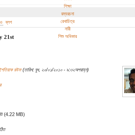
শিক্ষা
রম্যরচনা
রেখাচিত্র
িও
ব্লগ
নারী
শিশু অধিকার
y 21st
ইশতিয়াক রউফ
(তারিখ: বুধ, ২০/০১/২০১০ - ৯:৩২অপরাহ্ন)
র
নিট (4.22 MB)
ঠিত